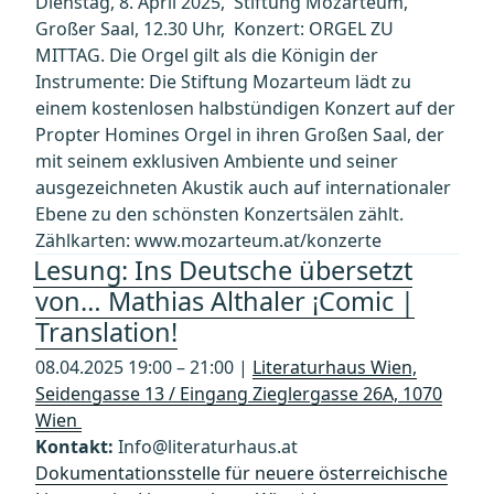
Dienstag, 8. April 2025, Stiftung Mozarteum,
Großer Saal, 12.30 Uhr, Konzert: ORGEL ZU
MITTAG. Die Orgel gilt als die Königin der
Instrumente: Die Stiftung Mozarteum lädt zu
einem kostenlosen halbstündigen Konzert auf der
Propter Homines Orgel in ihren Großen Saal, der
mit seinem exklusiven Ambiente und seiner
ausgezeichneten Akustik auch auf internationaler
Ebene zu den schönsten Konzertsälen zählt.
Zählkarten: www.mozarteum.at/konzerte
Lesung: Ins Deutsche übersetzt
von… Mathias Althaler ¡Comic |
Translation!
08.04.2025 19:00 – 21:00 |
Literaturhaus Wien,
Seidengasse 13 / Eingang Zieglergasse 26A, 1070
Wien
Kontakt:
Info@literaturhaus.at
Dokumentationsstelle für neuere österreichische