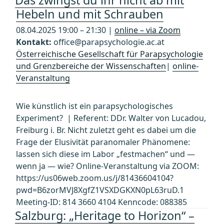
Das zwingst du ihr nicht ab mit
Hebeln und mit Schrauben
08.04.2025 19:00 – 21:30 |
online – via Zoom
Kontakt:
office@parapsychologie.ac.at
Österreichische Gesellschaft für Parapsychologie
und Grenzbereiche der Wissenschaften
|
online-
Veranstaltung
Wie künstlich ist ein parapsychologisches
Experiment? | Referent: DDr. Walter von Lucadou,
Freiburg i. Br. Nicht zuletzt geht es dabei um die
Frage der Elusivität paranomaler Phänomene:
lassen sich diese im Labor „festmachen“ und —
wenn ja — wie? Online-Veranstaltung via ZOOM:
https://us06web.zoom.us/j/81436604104?
pwd=B6zorMVJ8XgfZ1VSXDGKXN0pL63ruD.1
Meeting-ID: 814 3660 4104 Kenncode: 088385
Salzburg: „Heritage to Horizon“ –