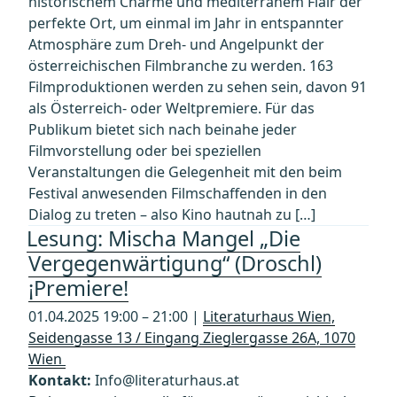
historischem Charme und mediterranem Flair der
perfekte Ort, um einmal im Jahr in entspannter
Atmosphäre zum Dreh- und Angelpunkt der
österreichischen Filmbranche zu werden. 163
Filmproduktionen werden zu sehen sein, davon 91
als Österreich- oder Weltpremiere. Für das
Publikum bietet sich nach beinahe jeder
Filmvorstellung oder bei speziellen
Veranstaltungen die Gelegenheit mit den beim
Festival anwesenden Filmschaffenden in den
Dialog zu treten – also Kino hautnah zu […]
Lesung: Mischa Mangel „Die
Vergegenwärtigung“ (Droschl)
¡Premiere!
01.04.2025 19:00 – 21:00 |
Literaturhaus Wien,
Seidengasse 13 / Eingang Zieglergasse 26A, 1070
Wien
Kontakt:
Info@literaturhaus.at