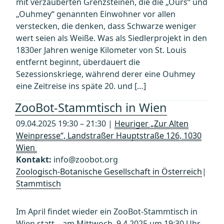
mit verzauberten Grenzsteinen, die die „Ours“ und
„Ouhmey“ genannten Einwohner vor allen
verstecken, die denken, dass Schwarze weniger
wert seien als Weiße. Was als Siedlerprojekt in den
1830er Jahren wenige Kilometer von St. Louis
entfernt beginnt, überdauert die
Sezessionskriege, während derer eine Ouhmey
eine Zeitreise ins späte 20. und […]
ZooBot-Stammtisch in Wien
09.04.2025 19:30 – 21:30 |
Heuriger „Zur Alten
Weinpresse“, Landstraßer Hauptstraße 126, 1030
Wien
Kontakt:
info@zoobot.org
Zoologisch-Botanische Gesellschaft in Österreich
|
Stammtisch
Im April findet wieder ein ZooBot-Stammtisch in
Wien statt – am Mittwoch, 9.4.2025 um 19:30 Uhr