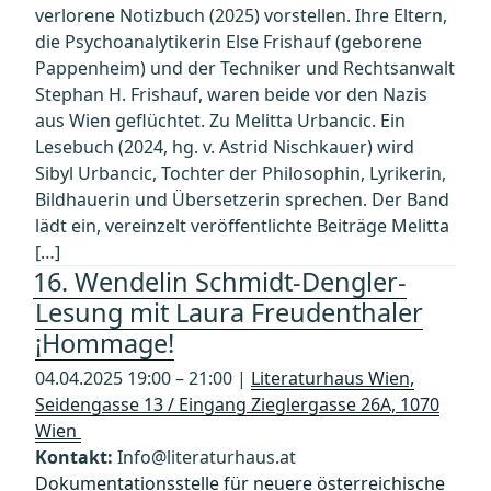
verlorene Notizbuch (2025) vorstellen. Ihre Eltern,
die Psychoanalytikerin Else Frishauf (geborene
Pappenheim) und der Techniker und Rechtsanwalt
Stephan H. Frishauf, waren beide vor den Nazis
aus Wien geflüchtet. Zu Melitta Urbancic. Ein
Lesebuch (2024, hg. v. Astrid Nischkauer) wird
Sibyl Urbancic, Tochter der Philosophin, Lyrikerin,
Bildhauerin und Übersetzerin sprechen. Der Band
lädt ein, vereinzelt veröffentlichte Beiträge Melitta
[…]
16. Wendelin Schmidt-Dengler-
Lesung mit Laura Freudenthaler
¡Hommage!
04.04.2025 19:00 – 21:00 |
Literaturhaus Wien,
Seidengasse 13 / Eingang Zieglergasse 26A, 1070
Wien
Kontakt:
Info@literaturhaus.at
Dokumentationsstelle für neuere österreichische