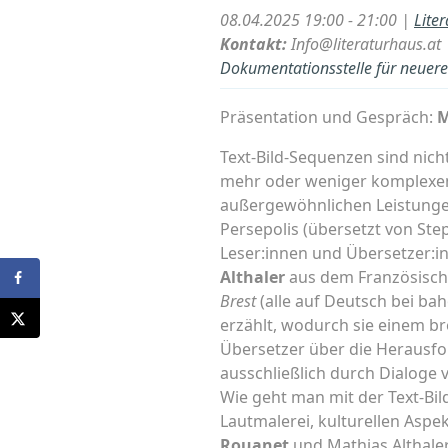
08.04.2025 19:00 - 21:00 |
Lite
Kontakt:
Info@literaturhaus.at
Dokumentationsstelle für neuere 
Präsentation und Gespräch:
M
Text-Bild-Sequenzen sind nich
mehr oder weniger komplexen
außergewöhnlichen Leistungen
Persepolis (übersetzt von Step
Leser:innen und Übersetzer:i
Althaler
aus dem Französisch
Brest
(alle auf Deutsch bei ba
erzählt, wodurch sie einem b
Übersetzer über die Herausfo
ausschließlich durch Dialoge 
Wie geht man mit der Text-B
Lautmalerei, kulturellen Asp
Rouanet
und Mathias Althale