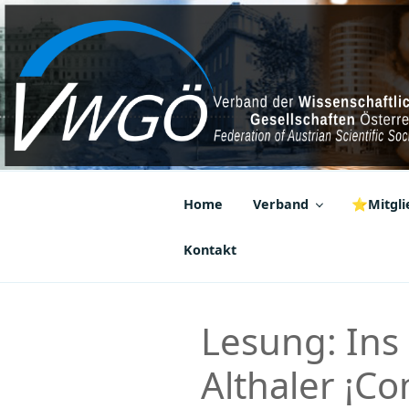
Zum
Inhalt
springen
VWGÖ
Federation of Austrian Scientif
Home
Verband
⭐Mitglie
Kontakt
Lesung: Ins
Althaler ¡Co