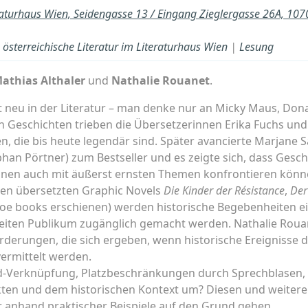
raturhaus Wien, Seidengasse 13 / Eingang Zieglergasse 26A, 10
österreichische Literatur im Literaturhaus Wien
|
Lesung
athias Althaler
und
Nathalie Rouanet
.
t neu in der Literatur – man denke nur an Micky Maus, Dona
 Geschichten trieben die Übersetzerinnen Erika Fuchs un
, die bis heute legendär sind. Später avancierte Marjane 
han Pörtner) zum Bestseller und es zeigte sich, dass Geschi
nnen auch mit äußerst ernsten Themen konfrontieren könn
en übersetzten Graphic Novels
Die Kinder der Résistance
,
Der
hoe books erschienen) werden historische Begebenheiten ei
reiten Publikum zugänglich gemacht werden. Nathalie Roua
rderungen, die sich ergeben, wenn historische Ereignisse 
vermittelt werden.
ild-Verknüpfung, Platzbeschränkungen durch Sprechblasen
ekten und dem historischen Kontext um? Diesen und weite
r anhand praktischer Beispiele auf den Grund gehen.