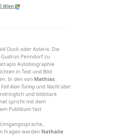
70 Wien
ld Duck oder Asterix. Die
d Gudrun Penndorf zu
Satrapis Autobiographie
chten in Text und Bild
en. In den von
Mathias
 Fall Alan Turing
und
Nacht über
ndringlich und bildstark
net spricht mit dem
dem Publikum fast
, Umgangssprache,
ren Fragen werden
Nathalie