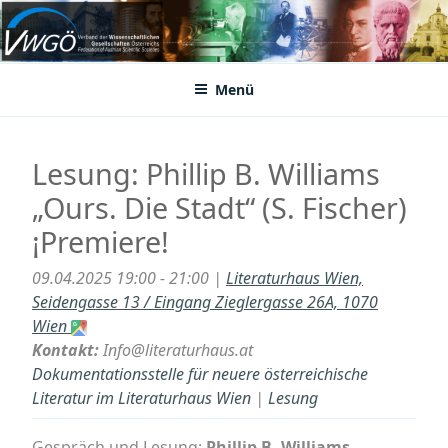
Zum
Inhalt
VWGÖ
Federation of Austrian Scientific Societies
springen
Menü
Lesung: Phillip B. Williams
„Ours. Die Stadt“ (S. Fischer)
¡Premiere!
09.04.2025 19:00 - 21:00 |
Literaturhaus Wien,
Seidengasse 13 / Eingang Zieglergasse 26A, 1070
Wien
Kontakt:
Info@literaturhaus.at
Dokumentationsstelle für neuere österreichische
Literatur im Literaturhaus Wien
|
Lesung
Gespräch und Lesung:
Phillip B. Williams
.