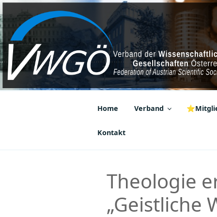
Zum
Inhalt
springen
VWGÖ
Federation of Austrian Scientif
Home
Verband
⭐Mitglie
Kontakt
Theologie er
„Geistliche