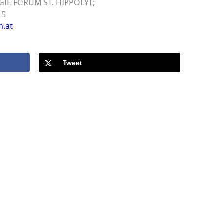
OGIE FORUM ST. HIPPOLYT;
15
m.at
Tweet