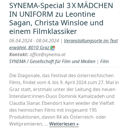
SYNEMA-Special 3 X MÄDCHEN
present
IN UNIFORM zu Leontine
am
Sagan, Christa Winsloe und
02.04.2024
ELLEN
einem Filmklassiker
RICHTER
06.04.2024 - 08.04.2024 |
Veranstaltungsorte im Text
im
erwähnt, 8010 Graz
Metrokino:
Kontakt:
office@synema.at
LEADING
SYNEMA / Gesellschaft für Film und Medien
|
Film
LADIES
OF
Die Diagonale, das Festival des österreichischen
THE
Films, findet vom 4. bis 9. April 2024 zum 27. Mal in
SILENT
Graz statt, erstmals unter der Leitung des neuen
CINEMA“
Intendant:innen-Duos Dominik Kamalzadeh und
Claudia Slanar. Ebendort kann wieder die Vielfalt
des heimischen Films mit insgesamt 195
Produktionen, davon 84 als Österreich- oder
„Graz:
Weltpremieren, …
Weiterlesen »