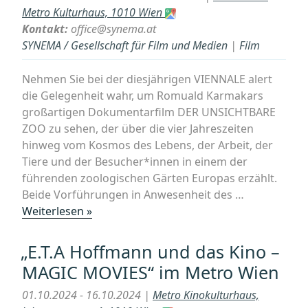
FÜR
Metro Kulturhaus, 1010 Wien
NERVENMENSC
Kontakt:
office@synema.at
SYNEMA / Gesellschaft für Film und Medien
|
Film
Nehmen Sie bei der diesjährigen VIENNALE alert
die Gelegenheit wahr, um Romuald Karmakars
großartigen Dokumentarfilm DER UNSICHTBARE
ZOO zu sehen, der über die vier Jahreszeiten
hinweg vom Kosmos des Lebens, der Arbeit, der
Tiere und der Besucher*innen in einem der
führenden zoologischen Gärten Europas erzählt.
Beide Vorführungen in Anwesenheit des …
„VIENNALE:
Weiterlesen »
Romuald
Karmakars
„E.T.A Hoffmann und das Kino –
DER
MAGIC MOVIES“ im Metro Wien
UNSICHTBARE
ZOO
01.10.2024 - 16.10.2024 |
Metro Kinokulturhaus,