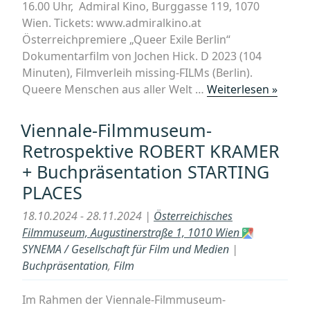
16.00 Uhr, Admiral Kino, Burggasse 119, 1070
Wien. Tickets: www.admiralkino.at
Österreichpremiere „Queer Exile Berlin“
Dokumentarfilm von Jochen Hick. D 2023 (104
Minuten), Filmverleih missing-FILMs (Berlin).
„¡Scre
Queere Menschen aus aller Welt …
Weiterlesen »
|
Lectu
Viennale-Filmmuseum-
|
Retrospektive ROBERT KRAMER
Diskus
+ Buchpräsentation STARTING
„Quee
PLACES
Exile
Berlin
18.10.2024 - 28.11.2024 |
Österreichisches
–
Filmmuseum, Augustinerstraße 1, 1010 Wien
Queer
SYNEMA / Gesellschaft für Film und Medien
|
Exile
Buchpräsentation
,
Film
Wien?
Im Rahmen der Viennale-Filmmuseum-