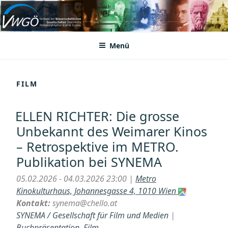
Zum
Inhalt
VWGÖ
Federation of Austrian Scientific Societies
springen
Menü
FILM
ELLEN RICHTER: Die grosse
Unbekannt des Weimarer Kinos
– Retrospektive im METRO.
Publikation bei SYNEMA
05.02.2026 - 04.03.2026 23:00 |
Metro
Kinokulturhaus, Johannesgasse 4, 1010 Wien
Kontakt:
synema@chello.at
SYNEMA / Gesellschaft für Film und Medien
|
Buchpräsentation
,
Film