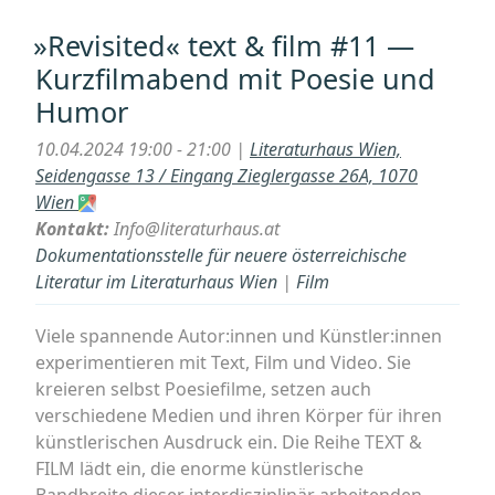
DIAGONALE
2024:
»Revisited« text & film #11 —
Das
Kurzfilmabend mit Poesie und
SYNEMA-
Humor
Special
3
10.04.2024 19:00 - 21:00 |
Literaturhaus Wien,
X
Seidengasse 13 / Eingang Zieglergasse 26A, 1070
MÄDCHEN
Wien
IN
Kontakt:
Info@literaturhaus.at
UNIFORM
Dokumentationsstelle für neuere österreichische
zu
Literatur im Literaturhaus Wien
|
Film
Leontine
Sagan,
Viele spannende Autor:innen und Künstler:innen
Christa
experimentieren mit Text, Film und Video. Sie
Winsloe
kreieren selbst Poesiefilme, setzen auch
und
verschiedene Medien und ihren Körper für ihren
einem
künstlerischen Ausdruck ein. Die Reihe TEXT &
Filmklassiker“
FILM lädt ein, die enorme künstlerische
Bandbreite dieser interdisziplinär arbeitenden