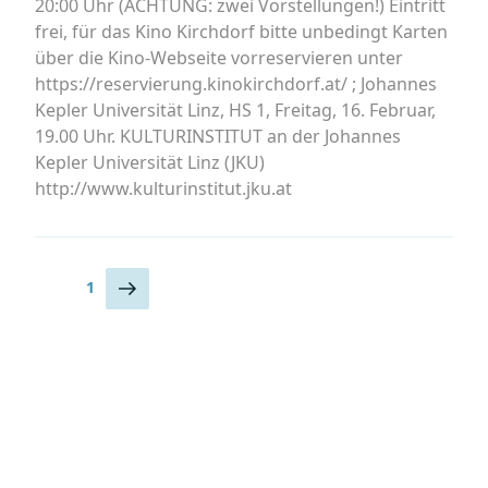
20:00 Uhr (ACHTUNG: zwei Vorstellungen!) Eintritt
der
frei, für das Kino Kirchdorf bitte unbedingt Karten
Seidenstraße,
über die Kino-Webseite vorreservieren unter
Teil
https://reservierung.kinokirchdorf.at/ ; Johannes
2)
Kepler Universität Linz, HS 1, Freitag, 16. Februar,
“
19.00 Uhr. KULTURINSTITUT an der Johannes
Kepler Universität Linz (JKU)
http://www.kulturinstitut.jku.at
Seitennummerierung
Nächste
Seite
1
Seite
der
Beiträge