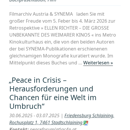
Filmarchiv Austria & SYNEMA laden Sie mit
großer Freude vom 5. Feber bis 4. März 2026 zur
Retrospektive » ELLEN RICHTER – DIE GROSSE
UNBEKANNTE DES WEIMARER KINOS « ins Metro
Kinokulturhaus ein, die von den beiden Autoren
der bei SYNEMA-Publikationen erschienenen
gleichnamigen Monografie kuratiert wurde. Im
„ELLEN
Mittelpunkt dieses Buches und …
Weiterlesen »
RICHTE
Die
„Peace in Crisis –
grosse
Herausforderungen und
Unbeka
Chancen für eine Welt im
des
Umbruch“
Weimar
Kinos
30.06.2025 - 03.07.2025 |
Friedensburg Schlaining,
–
Rochusplatz 1, 7461 Stadtschlaining
Retrosp
Kontakt:
peaceforum(at)ac4p.at