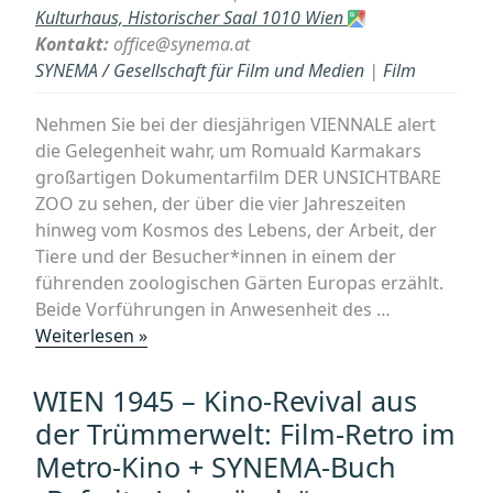
für
Kulturhaus, Historischer Saal 1010 Wien
eine
Kontakt:
office@synema.at
Welt
SYNEMA / Gesellschaft für Film und Medien
|
Film
im
Umbruch““
Nehmen Sie bei der diesjährigen VIENNALE alert
die Gelegenheit wahr, um Romuald Karmakars
großartigen Dokumentarfilm DER UNSICHTBARE
ZOO zu sehen, der über die vier Jahreszeiten
hinweg vom Kosmos des Lebens, der Arbeit, der
Tiere und der Besucher*innen in einem der
führenden zoologischen Gärten Europas erzählt.
Beide Vorführungen in Anwesenheit des …
„FILM
Weiterlesen »
„Der
Unsichtbare
WIEN 1945 – Kino-Revival aus
Zoo“
der Trümmerwelt: Film-Retro im
Romuald
Metro-Kino + SYNEMA-Buch
Karmakar
(Deutschland