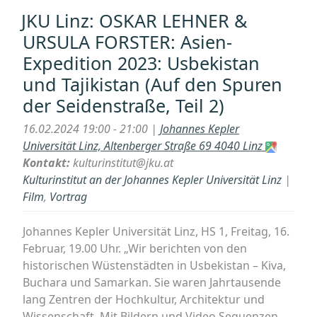
OSKAR
JKU Linz: OSKAR LEHNER &
LEHNER
URSULA FORSTER: Asien-
&
Expedition 2023: Usbekistan
URSULA
und Tajikistan (Auf den Spuren
FORSTER:
Asien-
der Seidenstraße, Teil 2)
Expedition
16.02.2024 19:00 - 21:00 |
Johannes Kepler
2023:
Universität Linz, Altenberger Straße 69 4040 Linz
Trekking
Kontakt:
kulturinstitut@jku.at
in
Kulturinstitut an der Johannes Kepler Universität Linz
|
Nepal
Film
,
Vortrag
(Everest
Basis
Johannes Kepler Universität Linz, HS 1, Freitag, 16.
Lager,
Februar, 19.00 Uhr. „Wir berichten von den
Annapurna
historischen Wüstenstädten in Usbekistan – Kiva,
Runde,
Buchara und Samarkan. Sie waren Jahrtausende
Upper
lang Zentren der Hochkultur, Architektur und
Mustang,
Wissenschaft. Mit Bildern und Video Sequenzen