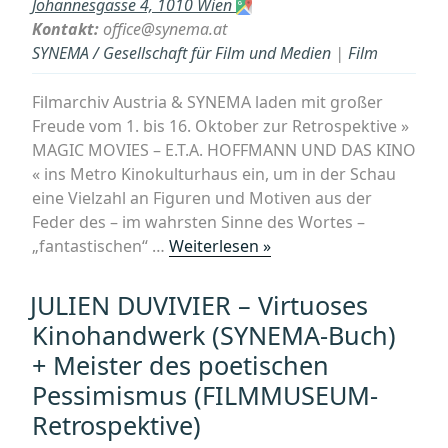
in
Johannesgasse 4, 1010 Wien
Wien
Kontakt:
office@synema.at
–
SYNEMA / Gesellschaft für Film und Medien
|
Film
Film
&
Filmarchiv Austria & SYNEMA laden mit großer
Lektüre“
Freude vom 1. bis 16. Oktober zur Retrospektive »
MAGIC MOVIES – E.T.A. HOFFMANN UND DAS KINO
« ins Metro Kinokulturhaus ein, um in der Schau
eine Vielzahl an Figuren und Motiven aus der
Feder des – im wahrsten Sinne des Wortes –
„„E.T.A
„fantastischen“ …
Weiterlesen »
Hoffmann
und
JULIEN DUVIVIER – Virtuoses
das
Kinohandwerk (SYNEMA-Buch)
Kino
+ Meister des poetischen
–
Pessimismus (FILMMUSEUM-
MAGIC
MOVIES“
Retrospektive)
im