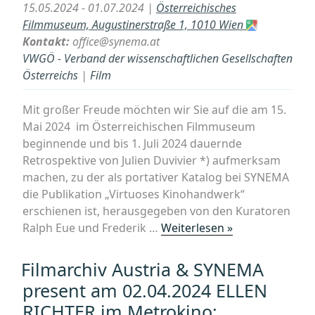
15.05.2024 - 01.07.2024 |
Österreichisches
Metro
Filmmuseum, Augustinerstraße 1, 1010 Wien
Wien“
Kontakt:
office@synema.at
VWGÖ - Verband der wissenschaftlichen Gesellschaften
Österreichs
|
Film
Mit großer Freude möchten wir Sie auf die am 15.
Mai 2024 im Österreichischen Filmmuseum
beginnende und bis 1. Juli 2024 dauernde
Retrospektive von Julien Duvivier *) aufmerksam
machen, zu der als portativer Katalog bei SYNEMA
die Publikation „Virtuoses Kinohandwerk“
erschienen ist, herausgegeben von den Kuratoren
„JULIEN
Ralph Eue und Frederik …
Weiterlesen »
DUVIVIER
–
Filmarchiv Austria & SYNEMA
Virtuoses
present am 02.04.2024 ELLEN
Kinohandwerk
RICHTER im Metrokino:
(SYNEMA-