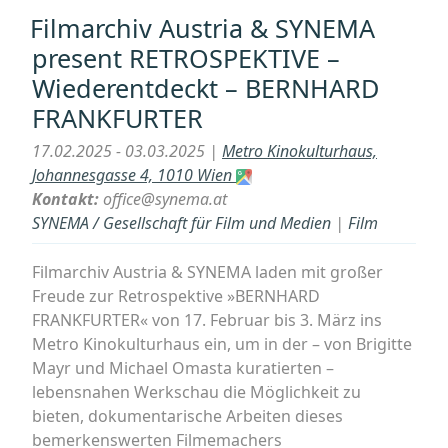
Film
Filmarchiv Austria & SYNEMA
XII
present RETROSPEKTIVE –
Kurzfilmabend
Wiederentdeckt – BERNHARD
mit
FRANKFURTER
Poesie
und
17.02.2025 - 03.03.2025 |
Metro Kinokulturhaus,
Humor:
Johannesgasse 4, 1010 Wien
„Beloved“
Kontakt:
office@synema.at
¡Screening!“
SYNEMA / Gesellschaft für Film und Medien
|
Film
Filmarchiv Austria & SYNEMA laden mit großer
Freude zur Retrospektive »BERNHARD
FRANKFURTER« von 17. Februar bis 3. März ins
Metro Kinokulturhaus ein, um in der – von Brigitte
Mayr und Michael Omasta kuratierten –
lebensnahen Werkschau die Möglichkeit zu
bieten, dokumentarische Arbeiten dieses
bemerkenswerten Filmemachers