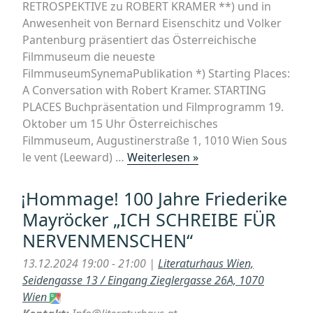
RETROSPEKTIVE zu ROBERT KRAMER **) und in
Anwesenheit von Bernard Eisenschitz und Volker
Pantenburg präsentiert das Österreichische
Filmmuseum die neueste
FilmmuseumSynemaPublikation *) Starting Places:
A Conversation with Robert Kramer. STARTING
PLACES Buchpräsentation und Filmprogramm 19.
Oktober um 15 Uhr Österreichisches
Filmmuseum, Augustinerstraße 1, 1010 Wien Sous
„Viennale-
le vent (Leeward) …
Weiterlesen »
Filmmuseum-
Retrospektive
¡Hommage! 100 Jahre Friederike
ROBERT
Mayröcker „ICH SCHREIBE FÜR
KRAMER
NERVENMENSCHEN“
+
Buchpräsentation
13.12.2024 19:00 - 21:00 |
Literaturhaus Wien,
STARTING
Seidengasse 13 / Eingang Zieglergasse 26A, 1070
PLACES“
Wien