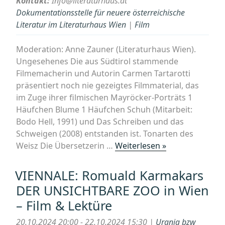
Kontakt:
Info@literaturhaus.at
Dokumentationsstelle für neuere österreichische
Literatur im Literaturhaus Wien
|
Film
Moderation: Anne Zauner (Literaturhaus Wien).
Ungesehenes Die aus Südtirol stammende
Filmemacherin und Autorin Carmen Tartarotti
präsentiert noch nie gezeigtes Filmmaterial, das
im Zuge ihrer filmischen Mayröcker-Porträts 1
Häufchen Blume 1 Häufchen Schuh (Mitarbeit:
Bodo Hell, 1991) und Das Schreiben und das
Schweigen (2008) entstanden ist. Tonarten des
„¡Hommage!
Weisz Die Übersetzerin …
Weiterlesen »
100
Jahre
VIENNALE: Romuald Karmakars
Friederike
DER UNSICHTBARE ZOO in Wien
Mayröcker
– Film & Lektüre
„ICH
SCHREIBE
20.10.2024 20:00 - 22.10.2024 15:30 |
Urania bzw