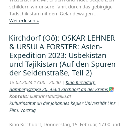
Chitwan
schildern wir unsere Fahrt durch das gebirgige
Nationalpark)
Tadschikistan mit dem Geländewagen …
“
„JKU
Weiterlesen »
Linz:
OSKAR
Kirchdorf (Oö): OSKAR LEHNER
LEHNER
& URSULA FORSTER: Asien-
&
Expedition 2023: Usbekistan
URSULA
und Tajikistan (Auf den Spuren
FORSTER:
Asien-
der Seidenstraße, Teil 2)
Expedition
15.02.2024 17:00 - 20:00 |
Kino Kirchdorf,
2023:
Bambergstraße 20, 4560 Kirchdorf an der Krems
Usbekistan
Kontakt:
kulturinstitut@jku.at
und
Kulturinstitut an der Johannes Kepler Universität Linz
|
Tajikistan
Film
,
Vortrag
(Auf
den
Kino Kirchdorf, Donnerstag, 15. Februar, 17:00 und
Spuren