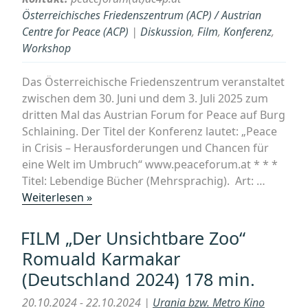
im
Österreichisches Friedenszentrum (ACP) / Austrian
METRO.
Centre for Peace (ACP)
|
Diskussion
,
Film
,
Konferenz
,
Publika
Workshop
bei
SYNEMA
Das Österreichische Friedenszentrum veranstaltet
zwischen dem 30. Juni und dem 3. Juli 2025 zum
dritten Mal das Austrian Forum for Peace auf Burg
Schlaining. Der Titel der Konferenz lautet: „Peace
in Crisis – Herausforderungen und Chancen für
eine Welt im Umbruch“ www.peaceforum.at * * *
Titel: Lebendige Bücher (Mehrsprachig). Art: …
„„Peace
Weiterlesen »
in
Crisis
FILM „Der Unsichtbare Zoo“
–
Romuald Karmakar
Herausforderungen
(Deutschland 2024) 178 min.
und
Chancen
20.10.2024 - 22.10.2024 |
Urania bzw. Metro Kino