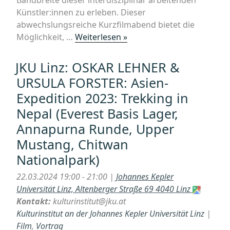
Künstler:innen zu erleben. Dieser
abwechslungsreiche Kurzfilmabend bietet die
„»Revisited«
Möglichkeit, …
Weiterlesen »
text
&
JKU Linz: OSKAR LEHNER &
film
URSULA FORSTER: Asien-
#11
Expedition 2023: Trekking in
—
Nepal (Everest Basis Lager,
Kurzfilmabend
mit
Annapurna Runde, Upper
Poesie
Mustang, Chitwan
und
Nationalpark)
Humor“
22.03.2024 19:00 - 21:00 |
Johannes Kepler
Universität Linz, Altenberger Straße 69 4040 Linz
Kontakt:
kulturinstitut@jku.at
Kulturinstitut an der Johannes Kepler Universität Linz
|
Film
,
Vortrag