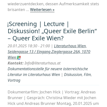
wiederzuentdecken, dessen Aufmerksamkeit stets
„Filmarchiv
brisanten …
Weiterlesen »
Austria
&
¡Screening | Lecture |
SYNEMA
Diskussion! „Queer Exile Berlin“
present
– Queer Exile Wien?
RETROSPEKTIVE
–
20.01.2025 18:30 - 21:00 |
Literaturhaus Wien,
Wiederentdeckt
Seidengasse 13 / Eingang Zieglergasse 26A, 1070
–
Wien
BERNHARD
Kontakt:
Info@literaturhaus.at
FRANKFURTER“
Dokumentationsstelle für neuere österreichische
Literatur im Literaturhaus Wien
|
Diskussion
,
Film
,
Vortrag
Dokumentarfilm: Jochen Hick | Vortrag: Andreas
Brunner | Gespräch: Christina Wieder mit Jochen
Hick und Andreas Brunner Montag, 20.01.2025 um