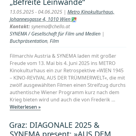
„Befreite Leinwände“
2024)
13.05.2025 - 04.06.2025 |
Metro Kinokulturhaus,
178
Johannesgasse 4, 1010 Wien
min.“
Kontakt:
synema@chello.at
SYNEMA / Gesellschaft für Film und Medien
|
Buchpräsentation
,
Film
Filmarchiv Austria & SYNEMA laden mit großer
Freude vom 13. Mai bis 4. Juni 2025 ins METRO
Kinokulturhaus ein zur Retrospektive »WIEN 1945
– KINO-REVIVAL AUS DER TRÜMMERWELT«, die mit
zwölf ausgewählten Filmen einen Streifzug durchs
authentische Wiener Programm kurz nach dem
Krieg bieten wird und auch die von Frederik …
„WIEN
Weiterlesen »
1945
–
Graz: DIAGONALE 2025 &
Kino-
SYNEMA present: »AUS DEM
Revival