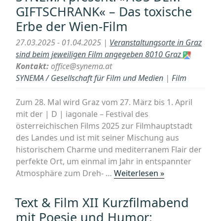
GIFTSCHRANK« – Das toxische
aus
Erbe der Wien-Film
der
Trümmerwelt:
27.03.2025 - 01.04.2025 |
Veranstaltungsorte in Graz
Film-
sind beim jeweiligen Film angegeben 8010 Graz
Retro
Kontakt:
office@synema.at
im
SYNEMA / Gesellschaft für Film und Medien
|
Film
Metro-
Kino
Zum 28. Mal wird Graz vom 27. März bis 1. April
+
mit der | D | iagonale – Festival des
SYNEMA-
österreichischen Films 2025 zur Filmhauptstadt
Buch
des Landes und ist mit seiner Mischung aus
„Befreite
historischem Charme und mediterranem Flair der
Leinwände““
perfekte Ort, um einmal im Jahr in entspannter
„Graz:
Atmosphäre zum Dreh- …
Weiterlesen »
DIAGONALE
2025
Text & Film XII Kurzfilmabend
&
mit Poesie und Humor:
SYNEMA