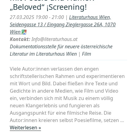
„Beloved“ ¡Screening!
present:
»AUS
27.03.2025 19:00 - 21:00 |
Literaturhaus Wien,
DEM
Seidengasse 13 / Eingang Zieglergasse 26A, 1070
GIFTSCHRANK«
Wien
–
Kontakt:
Info@literaturhaus.at
Das
Dokumentationsstelle für neuere österreichische
toxische
Literatur im Literaturhaus Wien
|
Film
Erbe
der
Viele Autor:innen verlassen den engen
Wien-
schriftstellerischen Rahmen und experimentieren
Film“
mit Wort und Bild. Dabei fließen ihre Texte und
Gedichte in andere Medien, wie Film und Video
ein, verbinden sich mit Musik zu einem völlig
neuen Klangerlebnis und fungieren als
Ausgangspunkt für eine filmische Reise. Die
Autor:innen kreieren selbst Poesiefilme, setzen …
„Text
Weiterlesen »
&