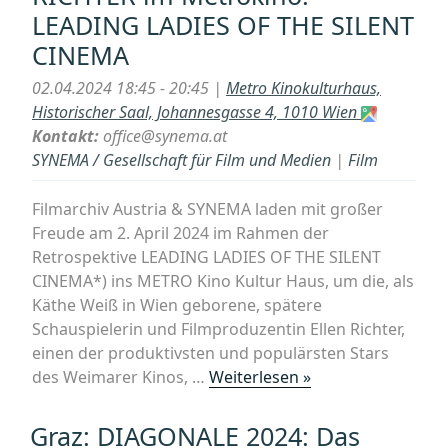
LEADING LADIES OF THE SILENT
Buch)
+
CINEMA
Meister
02.04.2024 18:45 - 20:45 |
Metro Kinokulturhaus,
des
Historischer Saal, Johannesgasse 4, 1010 Wien
poetischen
Kontakt:
office@synema.at
Pessimismus
SYNEMA / Gesellschaft für Film und Medien
|
Film
(FILMMUSEUM-
Retrospektive)“
Filmarchiv Austria & SYNEMA laden mit großer
Freude am 2. April 2024 im Rahmen der
Retrospektive LEADING LADIES OF THE SILENT
CINEMA*) ins METRO Kino Kultur Haus, um die, als
Käthe Weiß in Wien geborene, spätere
Schauspielerin und Filmproduzentin Ellen Richter,
einen der produktivsten und populärsten Stars
„Filmarchiv
des Weimarer Kinos, …
Weiterlesen »
Austria
&
Graz: DIAGONALE 2024: Das
SYNEMA