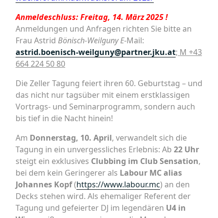
Anmeldeschluss: Freitag, 14. März 2025 !
Anmeldungen und Anfragen richten Sie bitte an
Frau Astrid
Bönisch-Weilguny E
-Mail:
astrid.boenisch-weilguny@partner.jku.at
; M +43
664 224 50 80
Die Zeller Tagung feiert ihren 60. Geburtstag – und
das nicht nur tagsüber mit einem erstklassigen
Vortrags- und Seminarprogramm, sondern auch
bis tief in die Nacht hinein!
Am
Donnerstag, 10. April
, verwandelt sich die
Tagung in ein unvergessliches Erlebnis: Ab
22 Uhr
steigt ein exklusives
Clubbing im Club Sensation
,
bei dem kein Geringerer als
Labour MC alias
Johannes Kopf
(
https://www.labour.mc
) an den
Decks stehen wird. Als ehemaliger Referent der
Tagung und gefeierter DJ im legendären
U4 in