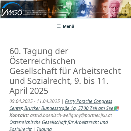
Zum
Inhalt
VWGÖ
Federation of Austrian Scientific Societies
springen
Menü
60. Tagung der
Österreichischen
Gesellschaft für Arbeitsrecht
und Sozialrecht, 9. bis 11.
April 2025
09.04.2025 - 11.04.2025 |
Ferry Porsche Congress
Center, Brucker Bundesstraße 1a, 5700 Zell am See
Kontakt:
astrid.boenisch-weilguny@partner.jku.at
Österreichische Gesellschaft für Arbeitsrecht und
Sozialrecht
|
Tagung