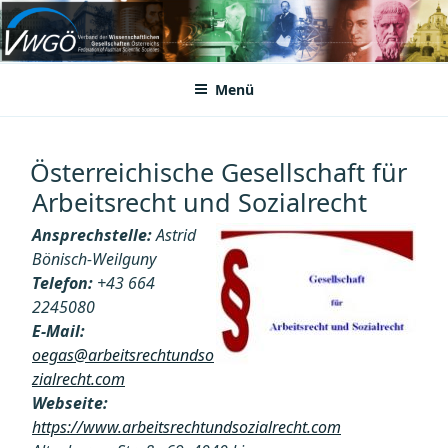
Zum
Inhalt
VWGÖ
Federation of Austrian Scientific Societies
springen
Menü
Österreichische Gesellschaft für
Arbeitsrecht und Sozialrecht
Ansprechstelle:
Astrid
Bönisch-Weilguny
Telefon:
+43 664
2245080
E-Mail:
oegas@arbeitsrechtundso
zialrecht.com
Webseite:
https://www.arbeitsrechtundsozialrecht.com