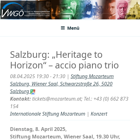
Zum
Inhalt
VWGÖ
Federation of Austrian Scientific Societies
springen
Menü
Salzburg: „Heritage to
Horizon“ – accio piano trio
08.04.2025 19:30 - 21:30 |
Stiftung Mozarteum
Salzburg, Wiener Saal, Schwarzstraße 26, 5020
Salzburg
Kontakt:
tickets@mozarteum.at; Tel.: +43 (0) 662 873
154
Internationale Stiftung Mozarteum
|
Konzert
Dienstag, 8. April 2025,
Stiftung Mozarteum, Wiener Saal, 19.30 Uhr,