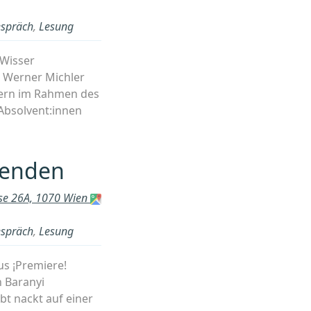
spräch
,
Lesung
l Wisser
 Werner Michler
dern im Rahmen des
Absolvent:innen
.
ndelin
hmidt-
benden
ngler-
sung
sse 26A, 1070 Wien
t
iel
spräch
,
Lesung
sser“
cus ¡Premiere!
 Baranyi
bt nackt auf einer