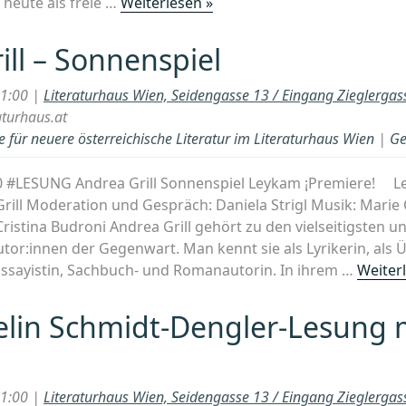
„Marbel
 heute als freie …
Weiterlesen »
Sandoval
Ordóñez
ill – Sonnenspiel
–
An
21:00 |
Literaturhaus Wien, Seidengasse 13 / Eingang Zieglerga
einem
aturhaus.at
Seitenarm
 für neuere österreichische Literatur im Literaturhaus Wien
|
Ge
des
Río
.00 #LESUNG Andrea Grill Sonnenspiel Leykam ¡Premiere! 
Magdalena“
rill Moderation und Gespräch: Daniela Strigl Musik: Marie
ristina Budroni Andrea Grill gehört zu den vielseitigsten 
tor:innen der Gegenwart. Man kennt sie als Lyrikerin, als 
ssayistin, Sachbuch- und Romanautorin. In ihrem …
Weiter
lin Schmidt-Dengler-Lesung m
21:00 |
Literaturhaus Wien, Seidengasse 13 / Eingang Zieglerga