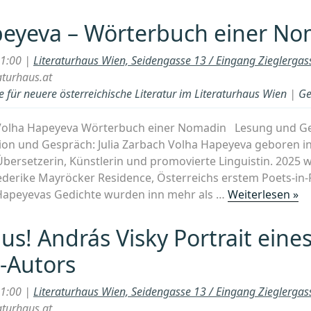
Shree
–
peyeva – Wörterbuch einer N
The
Roof
21:00 |
Literaturhaus Wien, Seidengasse 13 / Eingang Zieglerga
Beneath
aturhaus.at
Their
 für neuere österreichische Literatur im Literaturhaus Wien
|
Ge
Feet“
00 Volha Hapeyeva Wörterbuch einer Nomadin Lesung und G
n und Gespräch: Julia Zarbach Volha Hapeyeva geboren in 
 Übersetzerin, Künstlerin und promovierte Linguistin. 2025 w
iederike Mayröcker Residence, Österreichs erstem Poets-in-
„V
apeyevas Gedichte wurden inn mehr als …
Weiterlesen »
Ha
–
us! András Visky Portrait eine
Wö
r-Autors
ei
No
21:00 |
Literaturhaus Wien, Seidengasse 13 / Eingang Zieglerga
aturhaus.at