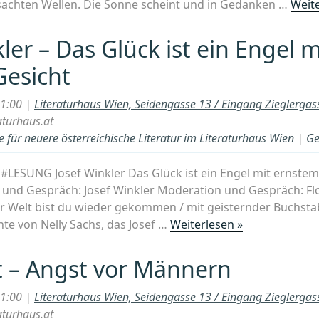
 sachten Wellen. Die Sonne scheint und in Gedanken …
Weite
ler – Das Glück ist ein Engel m
Gesicht
21:00 |
Literaturhaus Wien, Seidengasse 13 / Eingang Zieglerga
aturhaus.at
 für neuere österreichische Literatur im Literaturhaus Wien
|
Ge
00 #LESUNG Josef Winkler Das Glück ist ein Engel mit ernst
und Gespräch: Josef Winkler Moderation und Gespräch: Flo
Zur Welt bist du wieder gekommen / mit geisternder Buchstab
„Josef
hte von Nelly Sachs, das Josef …
Weiterlesen »
Winkler
–
st – Angst vor Männern
Das
Glück
21:00 |
Literaturhaus Wien, Seidengasse 13 / Eingang Zieglerga
ist
aturhaus.at