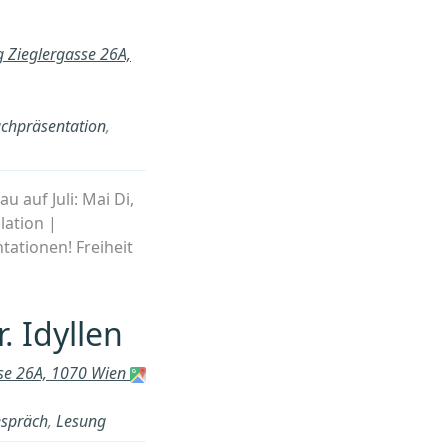
g Zieglergasse 26A,
chpräsentation
,
u auf Juli: Mai Di,
lation |
tationen! Freiheit
. Idyllen
sse 26A, 1070 Wien
spräch
,
Lesung