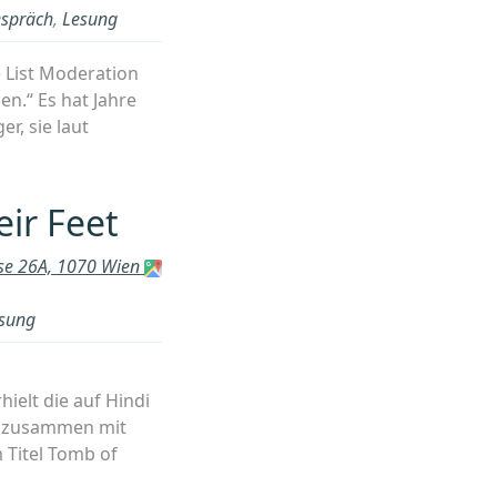
spräch
,
Lesung
e List Moderation
en.“ Es hat Jahre
er, sie laut
eir Feet
sse 26A, 1070 Wien
sung
ielt die auf Hindi
e, zusammen mit
 Titel Tomb of