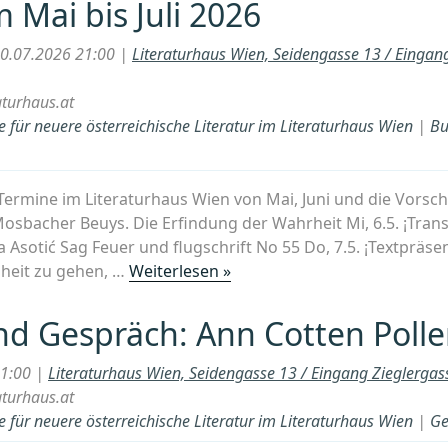
Mai bis Juli 2026
10.07.2026 21:00 |
Literaturhaus Wien, Seidengasse 13 / Eingan
aturhaus.at
 für neuere österreichische Literatur im Literaturhaus Wien
|
Bu
 Termine im Literaturhaus Wien von Mai, Juni und die Vorscha
Mosbacher Beuys. Die Erfindung der Wahrheit Mi, 6.5. ¡Trans
 Asotić Sag Feuer und flugschrift No 55 Do, 7.5. ¡Textpräsen
„Veranstaltungen
iheit zu gehen, …
Weiterlesen »
im
Literaturhaus
d Gespräch: Ann Cotten Poller
Wien,
Programm
21:00 |
Literaturhaus Wien, Seidengasse 13 / Eingang Zieglerga
Mai
aturhaus.at
bis
 für neuere österreichische Literatur im Literaturhaus Wien
|
Ge
Juli