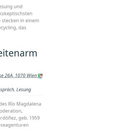
Lesung und
ikskeptischsten
e stecken in einem
cycling, das
eitenarm
sse 26A, 1070 Wien
spräch
,
Lesung
 des Río Magdalena
oderation,
rdóñez, geb. 1959
esseagenturen