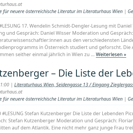
aturhaus.at
 für neuere österreichische Literatur im Literaturhaus Wien
|
Ge
00 #LESUNG 17. Wendelin Schmidt-Dengler-Lesung mit Danie
und Gespräch: Daniel Wisser Moderation und Gespräch:
teraturwissenschaftler:innen aus den verschiedensten Län
ndienprogramms in Österreich studiert und geforscht. Die 
„17
men seither einmal jährlich in Wien zu …
Weiterlesen »
We
Sc
tzenberger – Die Liste der Le
De
Le
21:00 |
Literaturhaus Wien, Seidengasse 13 / Eingang Zieglerga
mi
aturhaus.at
Dan
 für neuere österreichische Literatur im Literaturhaus Wien
|
Ge
Wi
00 #LESUNG Stefan Kutzenberger Die Liste der Lebenden Pi
ch: Stefan Kutzenberger Moderation und Gespräch: Florian
ten auf dem Atlantik. Eine nicht mehr ganz junge Frau trei