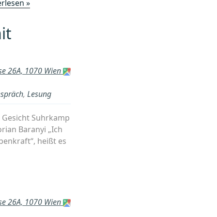
„Stefan
rlesen »
Kutzenberger
–
it
Die
Liste
der
sse 26A, 1070 Wien
Lebenden“
spräch
,
Lesung
em Gesicht Suhrkamp
rian Baranyi „Ich
enkraft“, heißt es
sse 26A, 1070 Wien