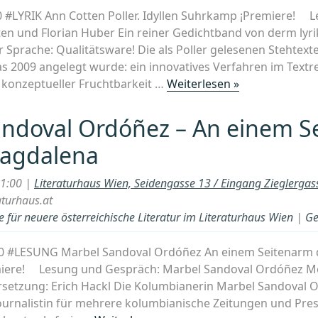
2026“
00 #LYRIK Ann Cotten Poller. Idyllen Suhrkamp ¡Premiere! 
en und Florian Huber Ein reiner Gedichtband von derm lyr
 Sprache: Qualitätsware! Die als Poller gelesenen Stehtext
as 2009 angelegt wurde: ein innovatives Verfahren im Textre
„Lesung
t konzeptueller Fruchtbarkeit …
Weiterlesen »
und
Gespräch:
andoval Ordóñez – An einem S
Ann
Magdalena
Cotten
Poller.
21:00 |
Literaturhaus Wien, Seidengasse 13 / Eingang Zieglerga
Idyllen“
aturhaus.at
 für neuere österreichische Literatur im Literaturhaus Wien
|
Ge
.00 #LESUNG Marbel Sandoval Ordóñez An einem Seitenarm
iere! Lesung und Gespräch: Marbel Sandoval Ordóñez M
etzung: Erich Hackl Die Kolumbianerin Marbel Sandoval O
 Journalistin für mehrere kolumbianische Zeitungen und Pr