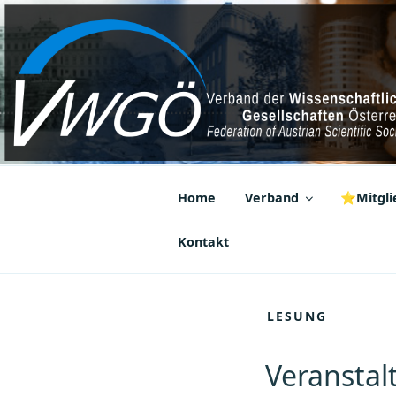
Zum
Inhalt
springen
VWGÖ
Federation of Austrian Scientif
Home
Verband
⭐Mitglie
Kontakt
LESUNG
Veranstal