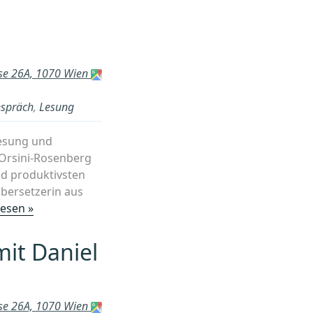
sse 26A, 1070 Wien
spräch
,
Lesung
Lesung und
 Orsini-Rosenberg
und produktivsten
Übersetzerin aus
„Andrea
lesen »
Grill
–
it Daniel
Sonnenspiel“
sse 26A, 1070 Wien