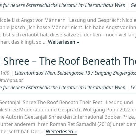
ein
 für neuere österreichische Literatur im Literaturhaus Wien
|
Ge
Engel
mit
0 Nicole List Angst vor Männern Lesung und Gespräch: Nicol
ernstem
nie Jaksch „Ich hasse Männer nicht. Ich habe Angst vor ihn
Gesicht“
 List sich erlaubt hat, diese Sätze zu denken – noch viel läng
„Nicole
hart das klingt, so …
Weiterlesen »
List
–
i Shree – The Roof Beneath Th
Angst
vor
21:00 |
Literaturhaus Wien, Seidengasse 13 / Eingang Zieglerga
Männern“
aturhaus.at
 für neuere österreichische Literatur im Literaturhaus Wien
|
Le
0 Geetanjali Shree The Roof Beneath Their Feet Lesung und
li Shree Moderation und Gespräch: Wolfgang Popp 2022 erh
he Autorin Geetanjali Shree den International Booker Priz
e unter anderem ihren Roman Ret Samadhi (2018) unter dem
„Geetanjali
übersetzt hat. Der …
Weiterlesen »