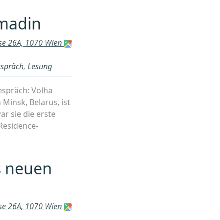
omadin
sse 26A, 1070 Wien
spräch
,
Lesung
espräch: Volha
Minsk, Belarus, ist
ar sie die erste
Residence-
olha
peyeva
s neuen
rterbuch
ner
madin“
sse 26A, 1070 Wien