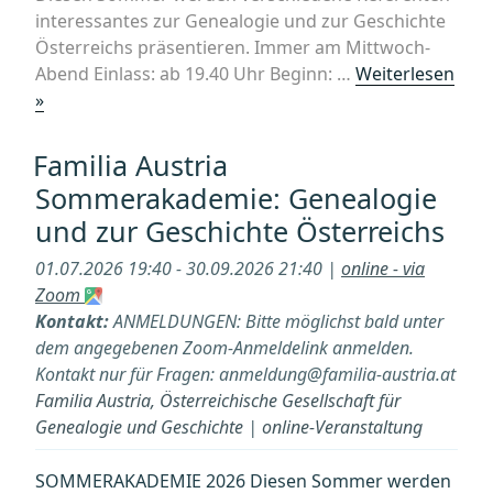
interessantes zur Genealogie und zur Geschichte
Österreichs präsentieren. Immer am Mittwoch-
Abend Einlass: ab 19.40 Uhr Beginn: …
Weiterlesen
„Familia
»
Austria
Sommerakademie
Familia Austria
–
Sommerakademie: Genealogie
Genealogie
und zur Geschichte Österreichs
und
zur
01.07.2026 19:40 - 30.09.2026 21:40 |
online - via
Geschichte
Zoom
Österreichs:
Kontakt:
ANMELDUNGEN: Bitte möglichst bald unter
„Nazi
dem angegebenen Zoom-Anmeldelink anmelden.
oder
Kontakt nur für Fragen: anmeldung@familia-austria.at
Partisan?““
Familia Austria, Österreichische Gesellschaft für
Genealogie und Geschichte
|
online-Veranstaltung
SOMMERAKADEMIE 2026 Diesen Sommer werden