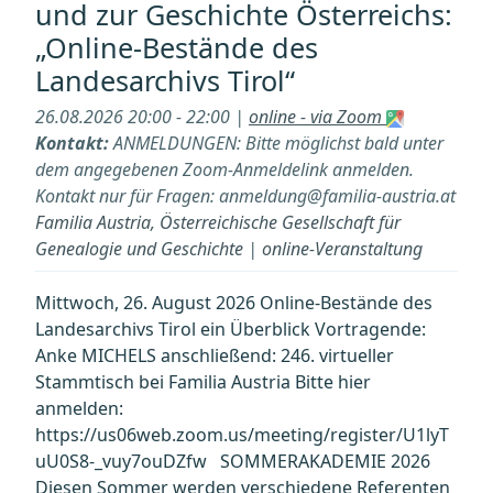
und zur Geschichte Österreichs:
und
„Online-Bestände des
zur
Geschichte
Landesarchivs Tirol“
Österreichs:
26.08.2026 20:00 - 22:00 |
online - via Zoom
„FamilySearch
Kontakt:
ANMELDUNGEN: Bitte möglichst bald unter
Digital
dem angegebenen Zoom-Anmeldelink anmelden.
Library
Kontakt nur für Fragen: anmeldung@familia-austria.at
–
Familia Austria, Österreichische Gesellschaft für
eine
Genealogie und Geschichte
|
online-Veranstaltung
Einführung““
Mittwoch, 26. August 2026 Online-Bestände des
Landesarchivs Tirol ein Überblick Vortragende:
Anke MICHELS anschließend: 246. virtueller
Stammtisch bei Familia Austria Bitte hier
anmelden:
https://us06web.zoom.us/meeting/register/U1lyT
uU0S8-_vuy7ouDZfw SOMMERAKADEMIE 2026
Diesen Sommer werden verschiedene Referenten