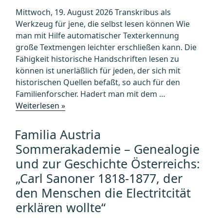
Mittwoch, 19. August 2026 Transkribus als
Werkzeug für jene, die selbst lesen können Wie
man mit Hilfe automatischer Texterkennung
große Textmengen leichter erschließen kann. Die
Fähigkeit historische Handschriften lesen zu
können ist unerläßlich für jeden, der sich mit
historischen Quellen befaßt, so auch für den
Familienforscher. Hadert man mit dem …
„Familia
Weiterlesen »
Austria
Sommerakademie
Familia Austria
–
Sommerakademie – Genealogie
Genealogie
und zur Geschichte Österreichs:
und
„Carl Sanoner 1818-1877, der
zur
Geschichte
den Menschen die Electritcität
Österreichs:
erklären wollte“
„Transkribus