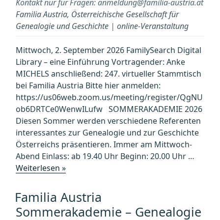
Kontakt nur für Fragen: anmeldung@familia-austria.at
Familia Austria, Österreichische Gesellschaft für
Genealogie und Geschichte
|
online-Veranstaltung
Mittwoch, 2. September 2026 FamilySearch Digital
Library – eine Einführung Vortragender: Anke
MICHELS anschließend: 247. virtueller Stammtisch
bei Familia Austria Bitte hier anmelden:
https://us06web.zoom.us/meeting/register/QgNU
ob6DRTCe0WenwILufw SOMMERAKADEMIE 2026
Diesen Sommer werden verschiedene Referenten
interessantes zur Genealogie und zur Geschichte
Österreichs präsentieren. Immer am Mittwoch-
Abend Einlass: ab 19.40 Uhr Beginn: 20.00 Uhr …
„Familia
Weiterlesen »
Austria
Sommerakademie
Familia Austria
–
Sommerakademie – Genealogie
Genealogie