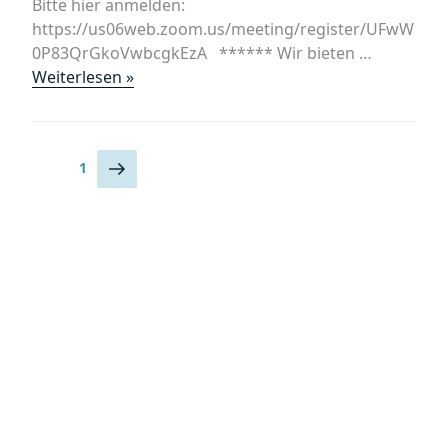
Bitte hier anmelden:
https://us06web.zoom.us/meeting/register/UFwW
0P83QrGkoVwbcgkEzA ****** Wir bieten …
„Online-
Weiterlesen »
Jahreskurs
2025/2026
bei
Seitennummerierung
Nächste
Seite
1
Familia
Seite
der
Austria:
Beiträge
„Böhmen:
Die
Kirchenbücher
habe
ich
alle
durch!““