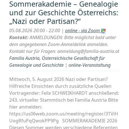
Sommerakademie – Genealogie
Genealogie
und zur Geschichte Österreichs:
und
„Nazi oder Partisan?“
zur
Geschichte
05.08.2026 20:00 - 22:00 |
online - via Zoom
Österreichs:
Kontakt:
ANMELDUNGEN: Bitte möglichst bald unter
„Carl
dem angegebenen Zoom-Anmeldelink anmelden.
Sanoner
Kontakt nur für Fragen: anmeldung@familia-austria.at
1818-
Familia Austria, Österreichische Gesellschaft für
1877,
Genealogie und Geschichte
|
online-Veranstaltung
der
den
Mittwoch, 5. August 2026 Nazi oder Partisan?
Menschen
Hilfreiche Einsichten durch zusätzliche Quellen
die
Vortragender: Felix SCHWEIKHARDT anschließend:
Electritcität
243. virtueller Stammtisch bei Familia Austria Bitte
erklären
hier anmelden:
wollte““
https://us06web.zoom.us/meeting/register/3TViH
UogRfuPqQwokPP9Pg SOMMERAKADEMIE 2026
Diesen Sommer werden verschiedene Referenten