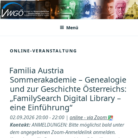
Zum
Inhalt
VWGÖ
Federation of Austrian Scientific Societies
springen
Menü
ONLINE-VERANSTALTUNG
Familia Austria
Sommerakademie – Genealogie
und zur Geschichte Österreichs:
„FamilySearch Digital Library –
eine Einführung“
02.09.2026 20:00 - 22:00 |
online - via Zoom
Kontakt:
ANMELDUNGEN: Bitte möglichst bald unter
dem angegebenen Zoom-Anmeldelink anmelden.