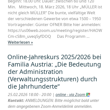
Beginn: 18.00 Uhr. Dauer: zwischen 60 und 120
Min. Mittwoch, 18. März 2026, 18 Uhr „MÜLLER ist
nicht gleich MÜLLER“ Die bunte, vielfältige Welt
der verschiedenen Gewerbe von etwa 1500 – 1950
Vortragender: Günter OFNER Bitte hier anmelden:
https://us06web.zoom.us/meeting/register/HAOW
Cm-cS8m_uveq5yfDOQ Das Programm …
„Online-
Weiterlesen »
Jahreskurs
2025/2026
Online-Jahreskurs 2025/2026 bei
bei
Familia Austria: „Die Bedeutung
Familia
der Administration
Austria:
(Verwaltungsstrukturen) durch
„MÜLLER
ist
die Jahrhunderte“
nicht
25.02.2026 18:00 - 20:00 |
online - via Zoom
gleich
Kontakt:
ANMELDUNGEN: Bitte möglichst bald unter
MÜLLER““
dem angegebenen Zoom-Anmeldelink anmelden.