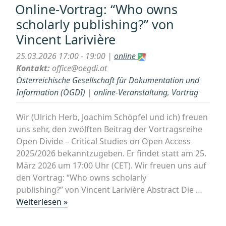
2025/2026
Online-Vortrag: “Who owns
bei
scholarly publishing?” von
Familia
Vincent Larivière
Austria“
25.03.2026 17:00 - 19:00 |
online
Kontakt:
office@oegdi.at
Österreichische Gesellschaft für Dokumentation und
Information (ÖGDI)
|
online-Veranstaltung
,
Vortrag
Wir (Ulrich Herb, Joachim Schöpfel und ich) freuen
uns sehr, den zwölften Beitrag der Vortragsreihe
Open Divide – Critical Studies on Open Access
2025/2026 bekanntzugeben. Er findet statt am 25.
März 2026 um 17:00 Uhr (CET). Wir freuen uns auf
den Vortrag: “Who owns scholarly
publishing?” von Vincent Larivière Abstract Die …
„Online-
Weiterlesen »
Vortrag:
“Who