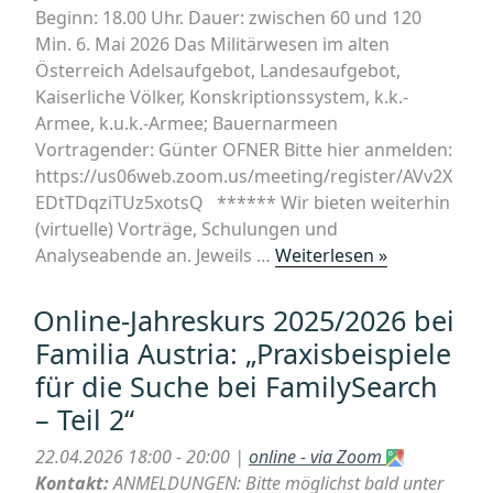
Beginn: 18.00 Uhr. Dauer: zwischen 60 und 120
Min. 6. Mai 2026 Das Militärwesen im alten
Österreich Adelsaufgebot, Landesaufgebot,
Kaiserliche Völker, Konskriptionssystem, k.k.-
Armee, k.u.k.-Armee; Bauernarmeen
Vortragender: Günter OFNER Bitte hier anmelden:
https://us06web.zoom.us/meeting/register/AVv2X
EDtTDqziTUz5xotsQ ****** Wir bieten weiterhin
(virtuelle) Vorträge, Schulungen und
„Online-
Analyseabende an. Jeweils …
Weiterlesen »
Jahreskurs
2025/2026
Online-Jahreskurs 2025/2026 bei
bei
Familia Austria: „Praxisbeispiele
Familia
für die Suche bei FamilySearch
Austria:
– Teil 2“
„Das
Militärwese
22.04.2026 18:00 - 20:00 |
online - via Zoom
im
Kontakt:
ANMELDUNGEN: Bitte möglichst bald unter
alten