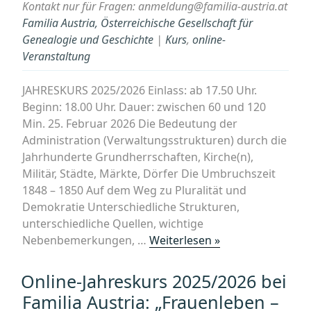
Kontakt nur für Fragen: anmeldung@familia-austria.at
Familia Austria, Österreichische Gesellschaft für
Genealogie und Geschichte
|
Kurs
,
online-
Veranstaltung
JAHRESKURS 2025/2026 Einlass: ab 17.50 Uhr.
Beginn: 18.00 Uhr. Dauer: zwischen 60 und 120
Min. 25. Februar 2026 Die Bedeutung der
Administration (Verwaltungsstrukturen) durch die
Jahrhunderte Grundherrschaften, Kirche(n),
Militär, Städte, Märkte, Dörfer Die Umbruchszeit
1848 – 1850 Auf dem Weg zu Pluralität und
Demokratie Unterschiedliche Strukturen,
unterschiedliche Quellen, wichtige
„Online-
Nebenbemerkungen, …
Weiterlesen »
Jahreskurs
2025/2026
Online-Jahreskurs 2025/2026 bei
bei
Familia Austria: „Frauenleben –
Familia