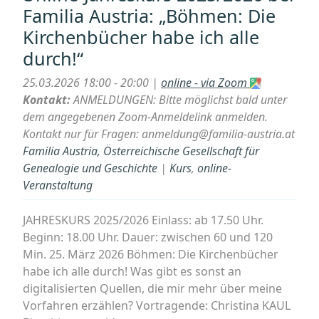
bei
Familia Austria: „Böhmen: Die
Familia
Kirchenbücher habe ich alle
Austria:
durch!“
„Praxisbeispiele
für
25.03.2026 18:00 - 20:00 |
online - via Zoom
die
Kontakt:
ANMELDUNGEN: Bitte möglichst bald unter
Suche
dem angegebenen Zoom-Anmeldelink anmelden.
bei
Kontakt nur für Fragen: anmeldung@familia-austria.at
FamilySearch
Familia Austria, Österreichische Gesellschaft für
–
Genealogie und Geschichte
|
Kurs
,
online-
Teil
Veranstaltung
1““
JAHRESKURS 2025/2026 Einlass: ab 17.50 Uhr.
Beginn: 18.00 Uhr. Dauer: zwischen 60 und 120
Min. 25. März 2026 Böhmen: Die Kirchenbücher
habe ich alle durch! Was gibt es sonst an
digitalisierten Quellen, die mir mehr über meine
Vorfahren erzählen? Vortragende: Christina KAUL