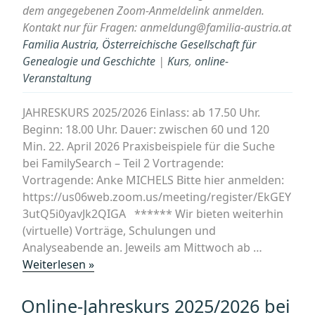
dem angegebenen Zoom-Anmeldelink anmelden.
Österreich““
Kontakt nur für Fragen: anmeldung@familia-austria.at
Familia Austria, Österreichische Gesellschaft für
Genealogie und Geschichte
|
Kurs
,
online-
Veranstaltung
JAHRESKURS 2025/2026 Einlass: ab 17.50 Uhr.
Beginn: 18.00 Uhr. Dauer: zwischen 60 und 120
Min. 22. April 2026 Praxisbeispiele für die Suche
bei FamilySearch – Teil 2 Vortragende:
Vortragende: Anke MICHELS Bitte hier anmelden:
https://us06web.zoom.us/meeting/register/EkGEY
3utQ5i0yavJk2QIGA ****** Wir bieten weiterhin
(virtuelle) Vorträge, Schulungen und
Analyseabende an. Jeweils am Mittwoch ab …
„Online-
Weiterlesen »
Jahreskurs
2025/2026
Online-Jahreskurs 2025/2026 bei
bei