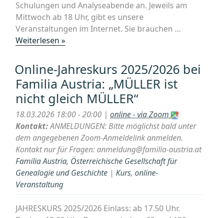
Schulungen und Analyseabende an. Jeweils am
Mittwoch ab 18 Uhr, gibt es unsere
Veranstaltungen im Internet. Sie brauchen …
„Online-
Weiterlesen »
Jahreskurs
2025/2026
Online-Jahreskurs 2025/2026 bei
bei
Familia Austria: „MÜLLER ist
Familia
nicht gleich MÜLLER“
Austria“
18.03.2026 18:00 - 20:00 |
online - via Zoom
Kontakt:
ANMELDUNGEN: Bitte möglichst bald unter
dem angegebenen Zoom-Anmeldelink anmelden.
Kontakt nur für Fragen: anmeldung@familia-austria.at
Familia Austria, Österreichische Gesellschaft für
Genealogie und Geschichte
|
Kurs
,
online-
Veranstaltung
JAHRESKURS 2025/2026 Einlass: ab 17.50 Uhr.