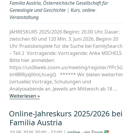
Familia Austria, Österreichische Gesellschaft für
Genealogie und Geschichte
|
Kurs
,
online-
Veranstaltung
JAHRESKURS 2025/2026 Beginn: 20.00 Uhr. Dauer:
zwischen 60 und 120 Min. 3. Juni 2026, Beginn 20
Uhr Praxisbeispiele für die Suche bei FamilySearch
– Teil 2 Vortragende: Vortragende: Anke MICHELS
Bitte hier anmelden:
https://us06web.zoom.us/meeting/register/YPc5G
bHBRRyxJiXmLhcegQ ****** Wir bieten weiterhin
(virtuelle) Vorträge, Schulungen und
Analyseabende an. Jeweils am Mittwoch ab 18 …
„Online-
Weiterlesen »
Jahreskurs
2025/2026
Online-Jahreskurs 2025/2026 bei
bei
Familia Austria
Familia
Austria“
10.06.2026 20:00 - 22:00 |
online - via Zoom