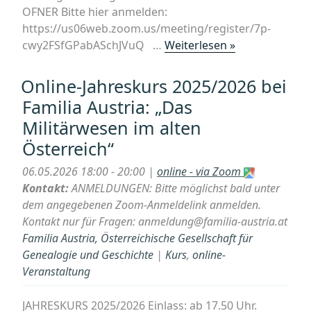
OFNER Bitte hier anmelden:
https://us06web.zoom.us/meeting/register/7p-
„Online-
cwy2FSfGPabASchJVuQ …
Weiterlesen »
Jahreskurs
2025/2026
Online-Jahreskurs 2025/2026 bei
bei
Familia Austria: „Das
Familia
Militärwesen im alten
Austria:
Österreich“
„Frauenleben
–
06.05.2026 18:00 - 20:00 |
online - via Zoom
Männerleben
Kontakt:
ANMELDUNGEN: Bitte möglichst bald unter
durch
dem angegebenen Zoom-Anmeldelink anmelden.
die
Kontakt nur für Fragen: anmeldung@familia-austria.at
Jahrhunderte“
Familia Austria, Österreichische Gesellschaft für
Genealogie und Geschichte
|
Kurs
,
online-
Veranstaltung
JAHRESKURS 2025/2026 Einlass: ab 17.50 Uhr.