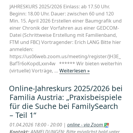
JAHRESKURS 2025/2026 Einlass: ab 17.50 Uhr.
Beginn: 18.00 Uhr. Dauer: zwischen 60 und 120
Min. 15. April 2026 Erstellen einer Baumgrafik und
einer Chronik der Vorfahren aus einer GEDCOM-
Datei (Schrittweise Erstellung mit Familienband,
FTM und FBC) Vortragender: Erich LANG Bitte hier
anmelden:
https://us06web.zoom.us/meeting/register/JH3E_
BafTr6oKopdLxxn4w ****** Wir bieten weiterhin
„Online-
(virtuelle) Vorträge, …
Weiterlesen »
Jahreskurs
2025/2026
Online-Jahreskurs 2025/2026 bei
bei
Familia Austria: „Praxisbeispiele
Familia
für die Suche bei FamilySearch
Austria:
– Teil 1“
„Erstellen
einer
01.04.2026 18:00 - 20:00 |
online - via Zoom
Baumgrafik
Kontakt:
ANMELDUNGEN: Bitte möglichst bald unter