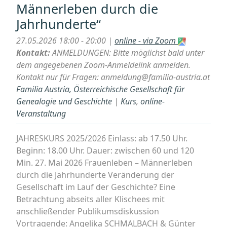
Männerleben durch die
Austria:
Jahrhunderte“
„Die
Bedeutung
27.05.2026 18:00 - 20:00 |
online - via Zoom
der
Kontakt:
ANMELDUNGEN: Bitte möglichst bald unter
Administration
dem angegebenen Zoom-Anmeldelink anmelden.
(Verwaltungsstru
Kontakt nur für Fragen: anmeldung@familia-austria.at
durch
Familia Austria, Österreichische Gesellschaft für
die
Genealogie und Geschichte
|
Kurs
,
online-
Jahrhunderte““
Veranstaltung
JAHRESKURS 2025/2026 Einlass: ab 17.50 Uhr.
Beginn: 18.00 Uhr. Dauer: zwischen 60 und 120
Min. 27. Mai 2026 Frauenleben – Männerleben
durch die Jahrhunderte Veränderung der
Gesellschaft im Lauf der Geschichte? Eine
Betrachtung abseits aller Klischees mit
anschließender Publikumsdiskussion
Vortragende: Angelika SCHMALBACH & Günter