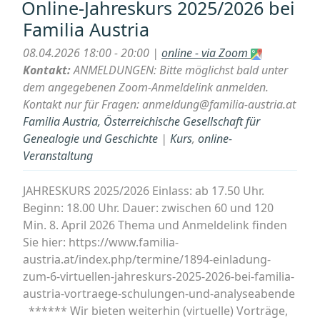
Online-Jahreskurs 2025/2026 bei
owns
Familia Austria
scholarly
publishing?” von
08.04.2026 18:00 - 20:00 |
online - via Zoom
Vincent
Kontakt:
ANMELDUNGEN: Bitte möglichst bald unter
Larivière“
dem angegebenen Zoom-Anmeldelink anmelden.
Kontakt nur für Fragen: anmeldung@familia-austria.at
Familia Austria, Österreichische Gesellschaft für
Genealogie und Geschichte
|
Kurs
,
online-
Veranstaltung
JAHRESKURS 2025/2026 Einlass: ab 17.50 Uhr.
Beginn: 18.00 Uhr. Dauer: zwischen 60 und 120
Min. 8. April 2026 Thema und Anmeldelink finden
Sie hier: https://www.familia-
austria.at/index.php/termine/1894-einladung-
zum-6-virtuellen-jahreskurs-2025-2026-bei-familia-
austria-vortraege-schulungen-und-analyseabende
****** Wir bieten weiterhin (virtuelle) Vorträge,