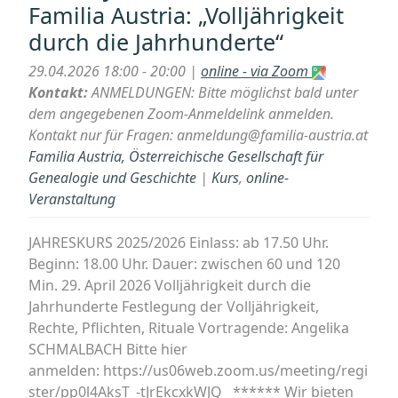
Familia Austria: „Volljährigkeit
Familia
durch die Jahrhunderte“
Austria:
„Praxisbeispiele
29.04.2026 18:00 - 20:00 |
online - via Zoom
für
Kontakt:
ANMELDUNGEN: Bitte möglichst bald unter
die
dem angegebenen Zoom-Anmeldelink anmelden.
Suche
Kontakt nur für Fragen: anmeldung@familia-austria.at
bei
Familia Austria, Österreichische Gesellschaft für
FamilySearch
Genealogie und Geschichte
|
Kurs
,
online-
–
Veranstaltung
Teil
2““
JAHRESKURS 2025/2026 Einlass: ab 17.50 Uhr.
Beginn: 18.00 Uhr. Dauer: zwischen 60 und 120
Min. 29. April 2026 Volljährigkeit durch die
Jahrhunderte Festlegung der Volljährigkeit,
Rechte, Pflichten, Rituale Vortragende: Angelika
SCHMALBACH Bitte hier
anmelden: https://us06web.zoom.us/meeting/regi
ster/pp0l4AksT_-tJrEkcxkWJQ ****** Wir bieten