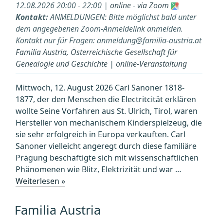
als
12.08.2026 20:00 - 22:00 |
online - via Zoom
Werkzeug
Kontakt:
ANMELDUNGEN: Bitte möglichst bald unter
für
dem angegebenen Zoom-Anmeldelink anmelden.
jene,
Kontakt nur für Fragen: anmeldung@familia-austria.at
die
Familia Austria, Österreichische Gesellschaft für
selbst
Genealogie und Geschichte
|
online-Veranstaltung
lesen
können““
Mittwoch, 12. August 2026 Carl Sanoner 1818-
1877, der den Menschen die Electritcität erklären
wollte Seine Vorfahren aus St. Ulrich, Tirol, waren
Hersteller von mechanischem Kinderspielzeug, die
sie sehr erfolgreich in Europa verkauften. Carl
Sanoner vielleicht angeregt durch diese familiäre
Prägung beschäftigte sich mit wissenschaftlichen
Phänomenen wie Blitz, Elektrizität und war …
„Familia
Weiterlesen »
Austria
Sommerakademie
Familia Austria
–