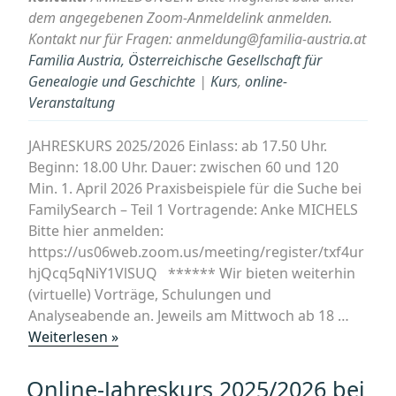
und
dem angegebenen Zoom-Anmeldelink anmelden.
einer
Kontakt nur für Fragen: anmeldung@familia-austria.at
Chronik
Familia Austria, Österreichische Gesellschaft für
der
Genealogie und Geschichte
|
Kurs
,
online-
Vorfahren
Veranstaltung
aus
einer
JAHRESKURS 2025/2026 Einlass: ab 17.50 Uhr.
GEDCOM-
Beginn: 18.00 Uhr. Dauer: zwischen 60 und 120
Datei““
Min. 1. April 2026 Praxisbeispiele für die Suche bei
FamilySearch – Teil 1 Vortragende: Anke MICHELS
Bitte hier anmelden:
https://us06web.zoom.us/meeting/register/txf4ur
hjQcq5qNiY1VlSUQ ****** Wir bieten weiterhin
(virtuelle) Vorträge, Schulungen und
Analyseabende an. Jeweils am Mittwoch ab 18 …
„Online-
Weiterlesen »
Jahreskurs
2025/2026
Online-Jahreskurs 2025/2026 bei