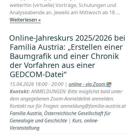
weiterhin (virtuelle) Vorträge, Schulungen und
Analyseabende an. Jeweils am Mittwoch ab 18 …
„Online-
Weiterlesen »
Jahreskurs
2025/2026
Online-Jahreskurs 2025/2026 bei
bei
Familia Austria: „Erstellen einer
Familia
Baumgrafik und einer Chronik
Austria:
der Vorfahren aus einer
„Volljährigkeit
durch
GEDCOM-Datei“
die
15.04.2026 18:00 - 20:00 |
online - via Zoom
Jahrhunderte““
Kontakt:
ANMELDUNGEN: Bitte möglichst bald unter
dem angegebenen Zoom-Anmeldelink anmelden.
Kontakt nur für Fragen: anmeldung@familia-austria.at
Familia Austria, Österreichische Gesellschaft für
Genealogie und Geschichte
|
Kurs
,
online-
Veranstaltung