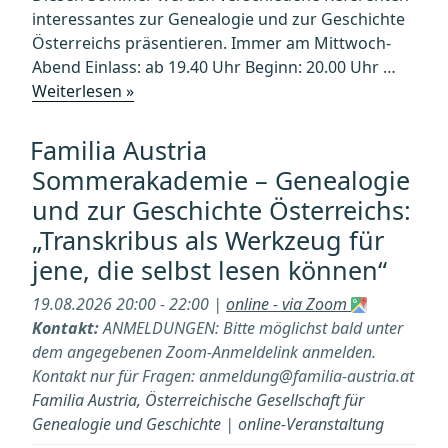
interessantes zur Genealogie und zur Geschichte
Österreichs präsentieren. Immer am Mittwoch-
Abend Einlass: ab 19.40 Uhr Beginn: 20.00 Uhr …
„Familia
Weiterlesen »
Austria
Sommerakademie
Familia Austria
–
Sommerakademie – Genealogie
Genealogie
und zur Geschichte Österreichs:
und
„Transkribus als Werkzeug für
zur
Geschichte
jene, die selbst lesen können“
Österreichs:
19.08.2026 20:00 - 22:00 |
online - via Zoom
„Online-
Kontakt:
ANMELDUNGEN: Bitte möglichst bald unter
Bestände
dem angegebenen Zoom-Anmeldelink anmelden.
des
Kontakt nur für Fragen: anmeldung@familia-austria.at
Landesarchivs
Familia Austria, Österreichische Gesellschaft für
Tirol““
Genealogie und Geschichte
|
online-Veranstaltung