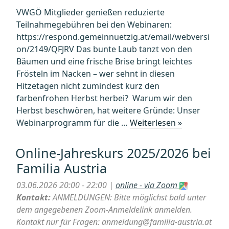
VWGÖ Mitglieder genießen reduzierte
Teilnahmegebühren bei den Webinaren:
https://respond.gemeinnuetzig.at/email/webversi
on/2149/QFJRV Das bunte Laub tanzt von den
Bäumen und eine frische Brise bringt leichtes
Frösteln im Nacken – wer sehnt in diesen
Hitzetagen nicht zumindest kurz den
farbenfrohen Herbst herbei? Warum wir den
Herbst beschwören, hat weitere Gründe: Unser
„VWGÖ-
Webinarprogramm für die …
Weiterlesen »
Tipp:
Bündnis
Online-Jahreskurs 2025/2026 bei
Gemeinnützi
Familia Austria
Webinare“
03.06.2026 20:00 - 22:00 |
online - via Zoom
Kontakt:
ANMELDUNGEN: Bitte möglichst bald unter
dem angegebenen Zoom-Anmeldelink anmelden.
Kontakt nur für Fragen: anmeldung@familia-austria.at