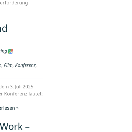
berforderung
nd
ning
n
,
Film
,
Konferenz
,
em 3. Juli 2025
er Konferenz lautet:
„„Peace
erlesen »
in
Crisis
 Work –
–