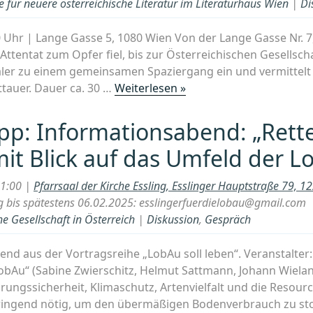
 für neuere österreichische Literatur im Literaturhaus Wien
|
Di
neue
Arbe
0 Uhr | Lange Gasse 5, 1080 Wien Von der Lange Gasse Nr. 7
(Mit
tentat zum Opfer fiel, bis zur Österreichischen Gesellschaf
7.
haler zu einem gemeinsamen Spaziergang ein und vermittelt
Mai
„Lesung:
ttauer. Dauer ca. 30 …
Weiterlesen »
2025
100
Wien
Jahre
pp: Informationsabend: „Rette
Hugo
it Blick auf das Umfeld der L
Bettauer:
„Zum
21:00 |
Pfarrsaal der Kirche Essling, Esslinger Hauptstraße 79, 
Jubiläum
 bis spätestens 06.02.2025: esslingerfuerdielobau@gmail.com
eines
e Gesellschaft in Österreich
|
Diskussion
,
Gespräch
Visionärs“
¡außer
nd aus der Vortragsreihe „LobAu soll leben“. Veranstalter: 
Haus!“
 LobAu“ (Sabine Zwierschitz, Helmut Sattmann, Johann Wiela
hrungssicherheit, Klimaschutz, Artenvielfalt und die Resou
ringend nötig, um den übermäßigen Bodenverbrauch zu sto