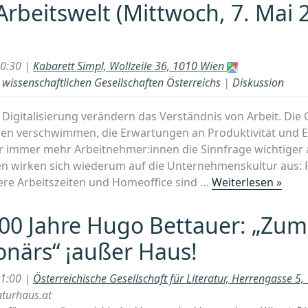
Arbeitswelt (Mittwoch, 7. Mai 
20:30 |
Kabarett Simpl, Wollzeile 36, 1010 Wien
issenschaftlichen Gesellschaften Österreichs
|
Diskussion
 Digitalisierung verändern das Verständnis von Arbeit. Di
ben verschwimmen, die Erwartungen an Produktivität und Ef
ür immer mehr Arbeitnehmer:innen die Sinnfrage wichtiger a
n wirken sich wiederum auf die Unternehmenskultur aus: 
„Tipp
blere Arbeitszeiten und Homeoffice sind …
Weiterlesen »
„Am
Puls“
00 Jahre Hugo Bettauer: „Zum
Wiss
ionärs“ ¡außer Haus!
New
Wor
21:00 |
Österreichische Gesellschaft für Literatur, Herrengasse 5
–
aturhaus.at
die