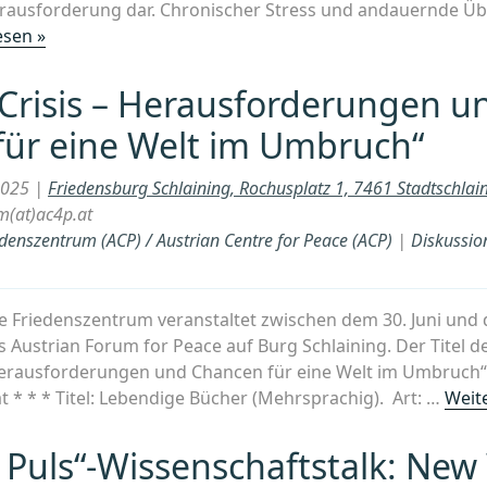
erausforderung dar. Chronischer Stress und andauernde Ü
„Tipp:
esen »
Einladung
zum
 Crisis – Herausforderungen u
„Am
für eine Welt im Umbruch“
Puls“-
Wissenschaftstalk:
2025 |
Friedensburg Schlaining, Rochusplatz 1, 7461 Stadtschlai
„Vom
m(at)ac4p.at
Stress
edenszentrum (ACP) / Austrian Centre for Peace (ACP)
|
Diskussio
zur
Stärke
–
e Friedenszentrum veranstaltet zwischen dem 30. Juni und d
Strategien
 Austrian Forum for Peace auf Burg Schlaining. Der Titel d
für
 Herausforderungen und Chancen für eine Welt im Umbruch“
Wohlbefinden
* * * Titel: Lebendige Bücher (Mehrsprachig). Art: …
Weit
und
Gelassenheit““
 Puls“-Wissenschaftstalk: New