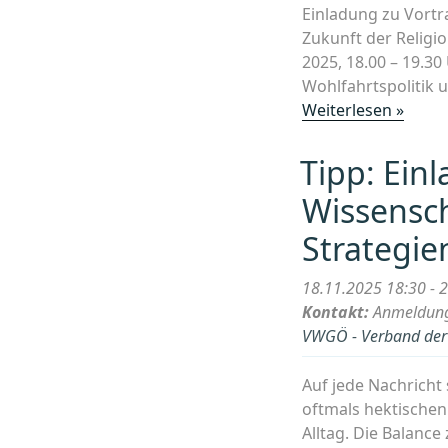
Einladung zu Vortr
Zukunft der Religio
2025, 18.00 – 19.30
Wohlfahrtspolitik 
„Prof.
Weiterlesen »
Dr.
Jörg
Tipp: Ein
Stolz:
Wissensch
„Gibt
es
Strategie
eine
weltw
18.11.2025 18:30 - 
Säkul
Kontakt:
Anmeldung 
Zur
VWGÖ - Verband der w
Zukun
der
Auf jede Nachricht 
Religi
oftmals hektischen 
Alltag. Die Balance