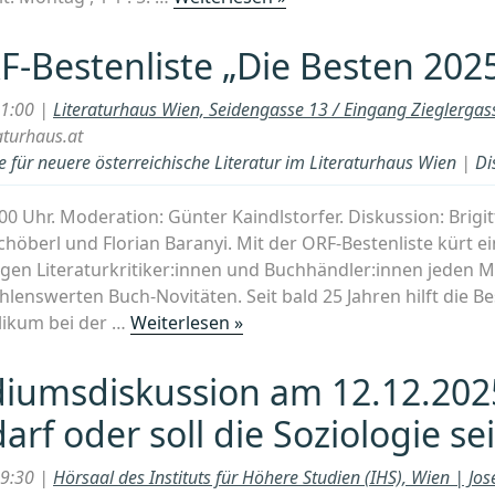
Zusamm
30
Jahre
RF-Bestenliste „Die Besten 202
empirische
Korruptionsforschung
21:00 |
Literaturhaus Wien, Seidengasse 13 / Eingang Zieglerga
und
aturhaus.at
kein
 für neuere österreichische Literatur im Literaturhaus Wien
|
Di
Ende:
Was
.00 Uhr. Moderation: Günter Kaindlstorfer. Diskussion: Brigi
erklärt
chöberl und Florian Baranyi. Mit der ORF-Bestenliste kürt e
das
gen Literaturkritiker:innen und Buchhändler:innen jeden M
Phänomen
lenswerten Buch-Novitäten. Seit bald 25 Jahren hilft die B
der
„¡Kritik!
likum bei der …
Weiterlesen »
Korruption
ORF-
wirklich?“
Bestenliste
iumsdiskussion am 12.12.202
„Die
darf oder soll die Soziologie se
Besten
2025““
19:30 |
Hörsaal des Instituts für Höhere Studien (IHS), Wien | Jos