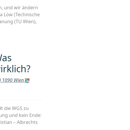
h, und wir ändern
na Löw (Technische
lanung (TU Wien),
g:
n
Was
rklich?
ts) 1090 Wien
cher
dt die WGS zu
hung und kein Ende:
istian – Albrechts