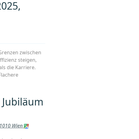
2025,
Herausforderungen
und
Chancen
für
eine
Welt
im
e Grenzen zwischen
Umbruch““
fizienz steigen,
ls die Karriere.
Flachere
:
-
 Jubiläum
enschaftstalk:
k
, 1010 Wien