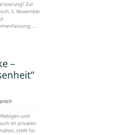
arisierung? Zur
twoch, 5. November
ür
sammenfassung: …
ke –
senheit“
präch
lllebigen und
auch im privaten
lten, stellt für