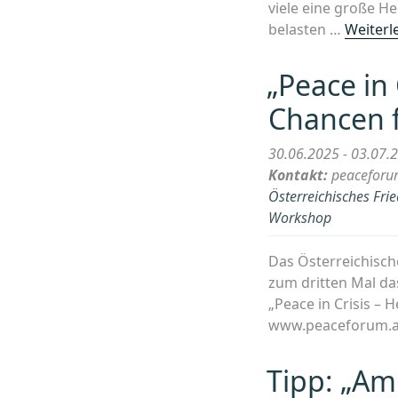
viele eine große H
belasten …
Weiterl
„Peace in
Chancen 
30.06.2025 - 03.07.
Kontakt:
peaceforu
Österreichisches Fri
Workshop
Das Österreichisch
zum dritten Mal das
„Peace in Crisis –
www.peaceforum.at 
Tipp: „Am