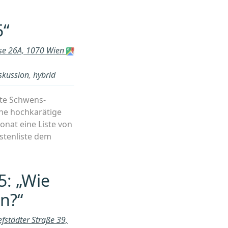
enhalt“
5“
sse 26A, 1070 Wien
skussion
,
hybrid
tte Schwens-
ine hochkarätige
onat eine Liste von
estenliste dem
5: „Wie
in?“
efstädter Straße 39,