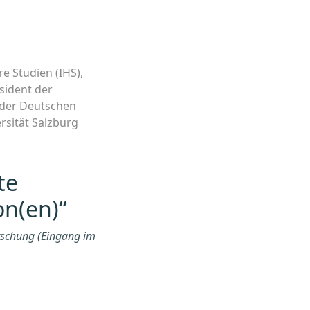
re Studien (IHS),
sident der
e der Deutschen
rsität Salzburg
te
on(en)“
rschung (Eingang im