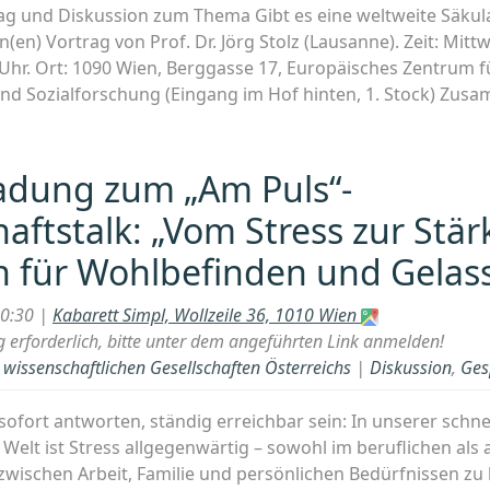
ag und Diskussion zum Thema Gibt es eine weltweite Säkul
sein?““
n(en) Vortrag von Prof. Dr. Jörg Stolz (Lausanne). Zeit: Mit
 Uhr. Ort: 1090 Wien, Berggasse 17, Europäisches Zentrum f
und Sozialforschung (Eingang im Hof hinten, 1. Stock) Zu
ladung zum „Am Puls“-
aftstalk: „Vom Stress zur Stär
n für Wohlbefinden und Gelas
eite
20:30 |
Kabarett Simpl, Wollzeile 36, 1010 Wien
arisierung?
erforderlich, bitte unter dem angeführten Link anmelden!
issenschaftlichen Gesellschaften Österreichs
|
Diskussion
,
Ges
ft
sofort antworten, ständig erreichbar sein: In unserer schne
on(en)““
Welt ist Stress allgegenwärtig – sowohl im beruflichen als 
 zwischen Arbeit, Familie und persönlichen Bedürfnissen zu ha