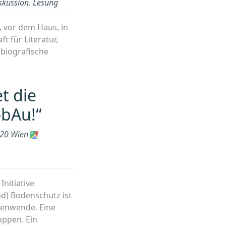
skussion
,
Lesung
itswelt
, vor dem Haus, in
twoch,
t für Literatur,
 biografische
,
)“
t die
obAu!“
1220 Wien
Initiative
nd) Bodenschutz ist
rcenwende. Eine
ppen. Ein