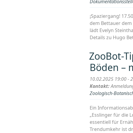
Dokumentationsstelle
¡Spaziergang! 17.5
dem Bettauer dem At
lädt Evelyn Steint
Details zu Hugo Be
ZooBot-Ti
Böden – m
10.02.2025 19:00 - 
Kontakt:
Anmeldung
Zoologisch-Botanisch
Ein Informationsabe
„Esslinger für die
essentiell für Ernä
Trendumkehr ist d