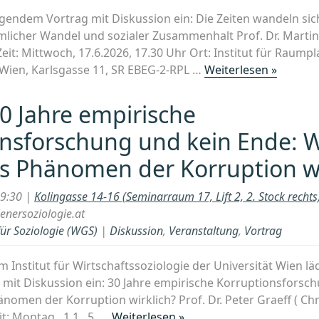
lgendem Vortrag mit Diskussion ein: Die Zeiten wandeln sic
mlicher Wandel und sozialer Zusammenhalt Prof. Dr. Marti
 Zeit: Mittwoch, 17.6.2026, 17.30 Uhr Ort: Institut für Raump
„Vortra
 Wien, Karlsgasse 11, SR EBEG-2-RPL …
Weiterlesen »
Die
Zeiten
30 Jahre empirische
wandel
onsforschung und kein Ende: 
sich,
und
as Phänomen der Korruption wi
wir
ändern
19:30 |
Kolingasse 14-16 (Seminarraum 17, Lift 2, 2. Stock rech
uns
nersoziologie.at
mit
für Soziologie (WGS)
|
Diskussion
,
Veranstaltung
,
Vortrag
ihnen:
Räumli
Institut für Wirtschaftssoziologie der Universität Wien lä
Wandel
mit Diskussion ein: 30 Jahre empirische Korruptionsforsc
und
nomen der Korruption wirklich? Prof. Dr. Peter Graeff ( Chr
sozialer
„Vortrag:
it: Montag , 1 1 . 5. …
Weiterlesen »