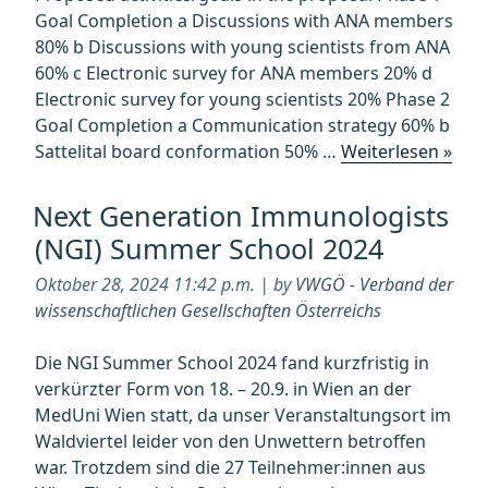
enough
Goal Completion a Discussions with ANA members
80% b Discussions with young scientists from ANA
60% c Electronic survey for ANA members 20% d
Electronic survey for young scientists 20% Phase 2
Goal Completion a Communication strategy 60% b
„Rep
Sattelital board conformation 50% …
Weiterlesen »
“Res
for
Next Generation Immunologists
rene
(NGI) Summer School 2024
Emp
you
Oktober 28, 2024 11:42 p.m. | by
VWGÖ - Verband der
scie
wissenschaftlichen Gesellschaften Österreichs
and
mod
Die NGI Summer School 2024 fand kurzfristig in
ANA
verkürzter Form von 18. – 20.9. in Wien an der
MedUni Wien statt, da unser Veranstaltungsort im
Waldviertel leider von den Unwettern betroffen
war. Trotzdem sind die 27 Teilnehmer:innen aus