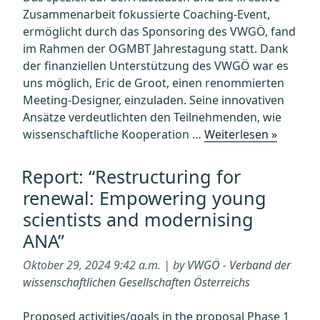
Zusammenarbeit fokussierte Coaching-Event,
ermöglicht durch das Sponsoring des VWGÖ, fand
im Rahmen der OGMBT Jahrestagung statt. Dank
der finanziellen Unterstützung des VWGÖ war es
uns möglich, Eric de Groot, einen renommierten
Meeting-Designer, einzuladen. Seine innovativen
Ansätze verdeutlichten den Teilnehmenden, wie
„“Event
wissenschaftliche Kooperation …
Weiterlesen »
Design
for
Report: “Restructuring for
young
renewal: Empowering young
scientis
scientists and modernising
–
ANA”
when
just
Oktober 29, 2024 9:42 a.m. | by
VWGÖ - Verband der
organis
wissenschaftlichen Gesellschaften Österreichs
is
not
Proposed activities/goals in the proposal Phase 1