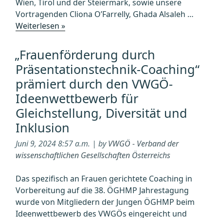
Wien, Tirol und der Steiermark, sowie unsere
Vortragenden Cliona O’Farrelly, Ghada Alsaleh …
„Next
Weiterlesen »
Generation
Immunologists
„Frauenförderung durch
(NGI)
Präsentationstechnik-Coaching“
Summer
prämiert durch den VWGÖ-
School
Ideenwettbewerb für
2024“
Gleichstellung, Diversität und
Inklusion
Juni 9, 2024 8:57 a.m. | by
VWGÖ - Verband der
wissenschaftlichen Gesellschaften Österreichs
Das spezifisch an Frauen gerichtete Coaching in
Vorbereitung auf die 38. ÖGHMP Jahrestagung
wurde von Mitgliedern der Jungen ÖGHMP beim
Ideenwettbewerb des VWGÖs eingereicht und