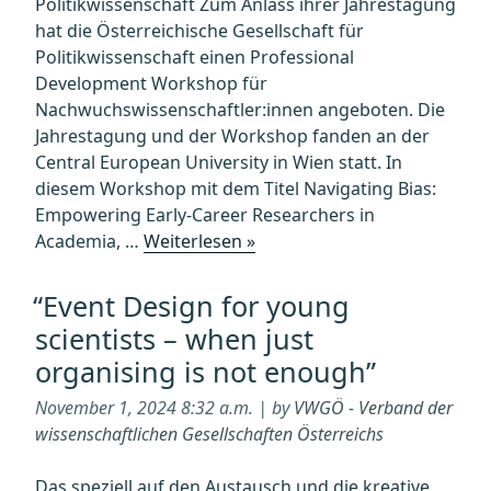
Politikwissenschaft Zum Anlass ihrer Jahrestagung
hat die Österreichische Gesellschaft für
Politikwissenschaft einen Professional
Development Workshop für
Nachwuchswissenschaftler:innen angeboten. Die
Jahrestagung und der Workshop fanden an der
Central European University in Wien statt. In
diesem Workshop mit dem Titel Navigating Bias:
Empowering Early-Career Researchers in
„Report:
Academia, …
Weiterlesen »
Research
and
“Event Design for young
Professional
scientists – when just
Development
organising is not enough”
Workshop
for
November 1, 2024 8:32 a.m. | by
VWGÖ - Verband der
Young
wissenschaftlichen Gesellschaften Österreichs
Scientists“
Das speziell auf den Austausch und die kreative