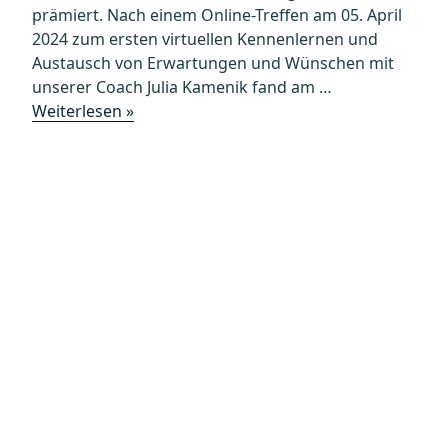
prämiert. Nach einem Online-Treffen am 05. April
2024 zum ersten virtuellen Kennenlernen und
Austausch von Erwartungen und Wünschen mit
unserer Coach Julia Kamenik fand am …
„„Frauenförderung
Weiterlesen »
durch
Präsentationstechnik-
Coaching“
prämiert
durch
den
VWGÖ-
Ideenwettbewerb
für
Gleichstellung,
Diversität
und
Inklusion“
Datenschutz
Kontakt