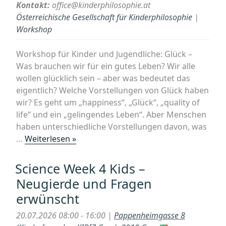
Kontakt:
office@kinderphilosophie.at
Problem
Österreichische Gesellschaft für Kinderphilosophie
|
des
Workshop
freien
Willens“
Workshop für Kinder und Jugendliche: Glück –
Was brauchen wir für ein gutes Leben? Wir alle
wollen glücklich sein – aber was bedeutet das
eigentlich? Welche Vorstellungen von Glück haben
wir? Es geht um „happiness“, „Glück“, „quality of
life“ und ein „gelingendes Leben“. Aber Menschen
haben unterschiedliche Vorstellungen davon, was
„Workshop
…
Weiterlesen »
für
Kinder
Science Week 4 Kids –
und
Neugierde und Fragen
Jugendliche:
erwünscht
Glück
–
20.07.2026 08:00 - 16:00 |
Pappenheimgasse 8
Was