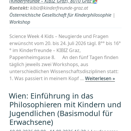
(Kinderfreunde – KIBIZ Graz), 8010 Graz
brauchen
Kontakt:
kibiz@kinderfreunde-graz.at
wir
Österreichische Gesellschaft für Kinderphilosophie
|
für
Workshop
ein
gutes
Science Week 4 Kids – Neugierde und Fragen
Leben?“
erwünscht vom 20. bis 24. Juli 2026 tägl. 8°° bis 16°
° im Kinderfreunde – KIBIZ Graz,
Pappenheimgasse 8. ­ ­ ­ ­ ­ An den fünf Tagen finden
täglich jeweils zwei Workshops, aus
unterschiedlichen Wissenschaftsdisziplinen statt:
„Scienc
1. Was passiert in meinem Kopf …
Weiterlesen »
Week
4
Wien: Einführung in das
Kids
Philosophieren mit Kindern und
–
Jugendlichen (Basismodul für
Neugie
Erwachsene)
und
Fragen