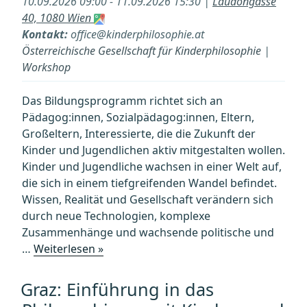
10.09.2026 09:00 - 11.09.2026 15:30 |
Laudongasse
erwüns
40, 1080 Wien
Kontakt:
office@kinderphilosophie.at
Österreichische Gesellschaft für Kinderphilosophie
|
Workshop
Das Bildungsprogramm richtet sich an
Pädagog:innen, Sozialpädagog:innen, Eltern,
Großeltern, Interessierte, die die Zukunft der
Kinder und Jugendlichen aktiv mitgestalten wollen.
Kinder und Jugendliche wachsen in einer Welt auf,
die sich in einem tiefgreifenden Wandel befindet.
Wissen, Realität und Gesellschaft verändern sich
durch neue Technologien, komplexe
Zusammenhänge und wachsende politische und
„Wien:
…
Weiterlesen »
Einführung
in
Graz: Einführung in das
das