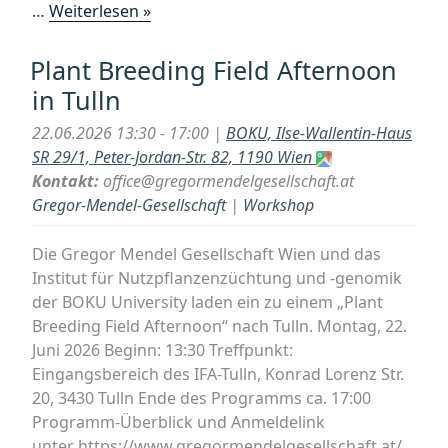
„Graz:
…
Weiterlesen »
Einführung
in
Plant Breeding Field Afternoon
das
in Tulln
Philosophieren
mit
22.06.2026 13:30 - 17:00 |
BOKU, Ilse-Wallentin-Haus
Kindern
SR 29/1, Peter-Jordan-Str. 82, 1190 Wien
und
Kontakt:
office@gregormendelgesellschaft.at
Jugendlichen
Gregor-Mendel-Gesellschaft
|
Workshop
(Basismodul
für
Die Gregor Mendel Gesellschaft Wien und das
Erwachsene)“
Institut für Nutzpflanzenzüchtung und -genomik
der BOKU University laden ein zu einem „Plant
Breeding Field Afternoon“ nach Tulln. Montag, 22.
Juni 2026 Beginn: 13:30 Treffpunkt:
Eingangsbereich des IFA-Tulln, Konrad Lorenz Str.
20, 3430 Tulln Ende des Programms ca. 17:00
Programm-Überblick und Anmeldelink
unter https://www.gregormendelgesellschaft.at/