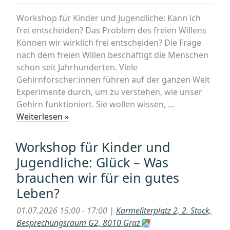
Workshop für Kinder und Jugendliche: Kann ich
frei entscheiden? Das Problem des freien Willens
Können wir wirklich frei entscheiden? Die Frage
nach dem freien Willen beschäftigt die Menschen
schon seit Jahrhunderten. Viele
Gehirnforscher:innen führen auf der ganzen Welt
Experimente durch, um zu verstehen, wie unser
Gehirn funktioniert. Sie wollen wissen, …
„Workshop
Weiterlesen »
für
Kinder
Workshop für Kinder und
und
Jugendliche: Glück – Was
Jugendliche:
brauchen wir für ein gutes
Kann
Leben?
ich
frei
01.07.2026 15:00 - 17:00 |
Karmeliterplatz 2, 2. Stock,
entscheiden?
Besprechungsraum G2, 8010 Graz
Das