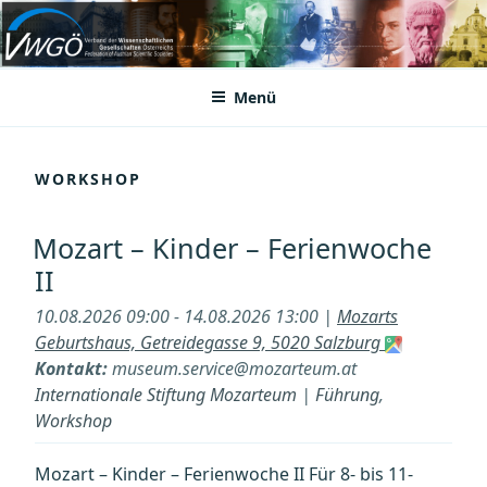
Zum
Inhalt
VWGÖ
Federation of Austrian Scientific Societies
springen
Menü
WORKSHOP
Mozart – Kinder – Ferienwoche
II
10.08.2026 09:00 - 14.08.2026 13:00 |
Mozarts
Geburtshaus, Getreidegasse 9, 5020 Salzburg
Kontakt:
museum.service@mozarteum.at
Internationale Stiftung Mozarteum
|
Führung
,
Workshop
Mozart – Kinder – Ferienwoche II Für 8- bis 11-