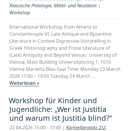
Klassische Philologie, Mittel- und Neulatein
|
Workshop
International Workshop from Athens to
Constantinople VI: Late Antique and Byzantine
Literature in Context Digressive Storytelling in
Greek Historiography and Prose Literature of
(Late) Antiquity and Beyond Venue: University of
Vienna, Main Building Universitätsring 1, 1010
Vienna Marietta Blau-Saal Time: Monday 23 March
2026 17:00 – 19:00 Tuesday 24 March …
„Digressive
Weiterlesen »
Storytelling
in
Workshop für Kinder und
Greek
Jugendliche: „Wer ist Justitia
Historiography
und warum ist Justitia blind?“
and
Prose
22.04.2026 15:00 - 17:00 |
Karmeliterplatz 2/2,