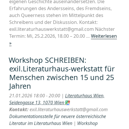
eigenen Geschichte auseinandersetzen. Die
Erfahrungen des Andersseins, des Fremdseins,
auch Queerness stehen im Mittelpunkt des
Schreibens und der Diskussion. Kontakt:
exil.literaturhauswerkstatt@gmail.com Nächster
Termin: Mi, 25.2.2026, 18.00 – 20.00 …
Weiterlesen
„Workshop
»
SCHREIBEN:
exil.Literaturhaus-
Workshop SCHREIBEN:
werkstatt
exil.Literaturhaus-werkstatt für
für
Menschen zwischen 15 und 25
Menschen
Jahren
zwischen
15
21.01.2026 18:00 - 20:00 |
Literaturhaus Wien,
und
Seidengasse 13, 1070 Wien
25
Kontakt:
exil.literaturhauswerkstatt@gmail.com
Jahren“
Dokumentationsstelle für neuere österreichische
Literatur im Literaturhaus Wien
|
Workshop