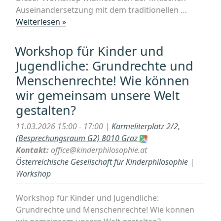
Auseinandersetzung mit dem traditionellen …
„Philosophisches
Weiterlesen »
Café:
„Frauenrechte
Workshop für Kinder und
–
Jugendliche: Grundrechte und
Menschenrechte:
Menschenrechte! Wie können
Eine
wir gemeinsam unsere Welt
Neubewertung
der
gestalten?
Geschlechtergerechtigkeit““
11.03.2026 15:00 - 17:00 |
Karmeliterplatz 2/2,
(Besprechungsraum G2) 8010 Graz
Kontakt:
office@kinderphilosophie.at
Österreichische Gesellschaft für Kinderphilosophie
|
Workshop
Workshop für Kinder und Jugendliche:
Grundrechte und Menschenrechte! Wie können