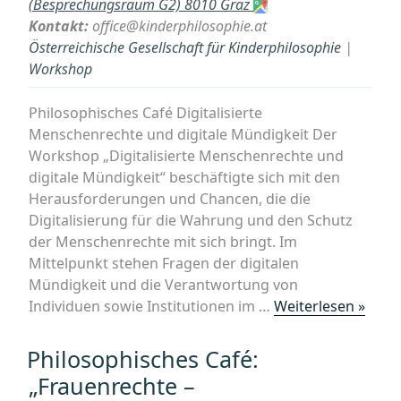
(Besprechungsraum G2) 8010 Graz
und
Kontakt:
office@kinderphilosophie.at
warum
Österreichische Gesellschaft für Kinderphilosophie
|
ist
Workshop
Justitia
blind?““
Philosophisches Café Digitalisierte
Menschenrechte und digitale Mündigkeit Der
Workshop „Digitalisierte Menschenrechte und
digitale Mündigkeit“ beschäftigte sich mit den
Herausforderungen und Chancen, die die
Digitalisierung für die Wahrung und den Schutz
der Menschenrechte mit sich bringt. Im
Mittelpunkt stehen Fragen der digitalen
Mündigkeit und die Verantwortung von
„Phil
Individuen sowie Institutionen im …
Weiterlesen »
Café:
„Digi
Philosophisches Café:
Mens
„Frauenrechte –
und