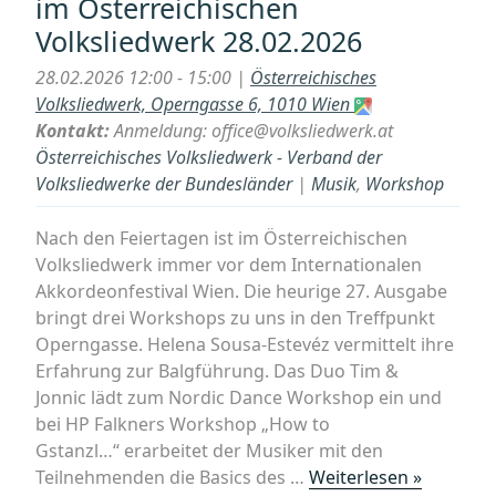
im Österreichischen
im
Volksliedwerk 28.02.2026
Österrei
Volkslie
28.02.2026 12:00 - 15:00 |
Österreichisches
01.03.20
Volksliedwerk, Operngasse 6, 1010 Wien
Kontakt:
Anmeldung: office@volksliedwerk.at
Österreichisches Volksliedwerk - Verband der
Volksliedwerke der Bundesländer
|
Musik
,
Workshop
Nach den Feiertagen ist im Österreichischen
Volksliedwerk immer vor dem Internationalen
Akkordeonfestival Wien. Die heurige 27. Ausgabe
bringt drei Workshops zu uns in den Treffpunkt
Operngasse. Helena Sousa-Estevéz vermittelt ihre
Erfahrung zur Balgführung. Das Duo Tim &
Jonnic lädt zum Nordic Dance Workshop ein und
bei HP Falkners Workshop „How to
Gstanzl…“ erarbeitet der Musiker mit den
„27.
Teilnehmenden die Basics des …
Weiterlesen »