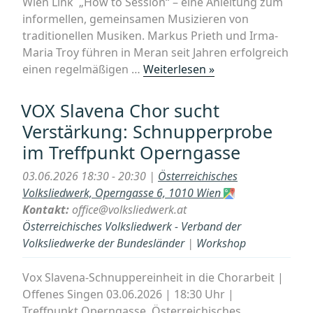
Wien Link „How to Session“ – eine Anleitung zum
informellen, gemeinsamen Musizieren von
traditionellen Musiken. Markus Prieth und Irma-
Maria Troy führen in Meran seit Jahren erfolgreich
„Workshop:
einen regelmäßigen …
Weiterlesen »
How
to
VOX Slavena Chor sucht
session
Verstärkung: Schnupperprobe
–
im Treffpunkt Operngasse
eine
Anleitung
03.06.2026 18:30 - 20:30 |
Österreichisches
zum
Volksliedwerk, Operngasse 6, 1010 Wien
informellen,
Kontakt:
office@volksliedwerk.at
gemeinsamen
Österreichisches Volksliedwerk - Verband der
Musizieren
Volksliedwerke der Bundesländer
|
Workshop
von
traditionellen
Vox Slavena-Schnuppereinheit in die Chorarbeit |
Musiken“
Offenes Singen 03.06.2026 | 18:30 Uhr |
Treffpunkt Operngasse, Österreichisches