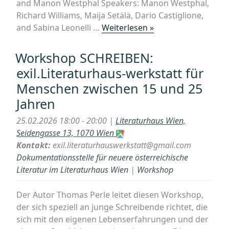
and Manon Westphal Speakers: Manon Westphal,
Richard Williams, Maija Setälä, Dario Castiglione,
„Hybrid
and Sabina Leonelli …
Weiterlesen »
Workshop,
“Democracy–
Workshop SCHREIBEN:
Participation–
exil.Literaturhaus-werkstatt für
Expertise:
Menschen zwischen 15 und 25
Experimenting
Jahren
with
Knowledge
25.02.2026 18:00 - 20:00 |
Literaturhaus Wien,
Systems,”“
Seidengasse 13, 1070 Wien
Kontakt:
exil.literaturhauswerkstatt@gmail.com
Dokumentationsstelle für neuere österreichische
Literatur im Literaturhaus Wien
|
Workshop
Der Autor Thomas Perle leitet diesen Workshop,
der sich speziell an junge Schreibende richtet, die
sich mit den eigenen Lebenserfahrungen und der