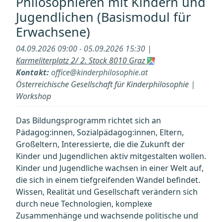
Philosophieren mit Kindern und
Philosophieren
Jugendlichen (Basismodul für
mit
Erwachsene)
Kindern
und
04.09.2026 09:00 - 05.09.2026 15:30 |
Jugendlichen
Karmeliterplatz 2/ 2. Stock 8010 Graz
(Basismodul
Kontakt:
office@kinderphilosophie.at
für
Österreichische Gesellschaft für Kinderphilosophie
|
Erwachsene)“
Workshop
Das Bildungsprogramm richtet sich an
Pädagog:innen, Sozialpädagog:innen, Eltern,
Großeltern, Interessierte, die die Zukunft der
Kinder und Jugendlichen aktiv mitgestalten wollen.
Kinder und Jugendliche wachsen in einer Welt auf,
die sich in einem tiefgreifenden Wandel befindet.
Wissen, Realität und Gesellschaft verändern sich
durch neue Technologien, komplexe
Zusammenhänge und wachsende politische und