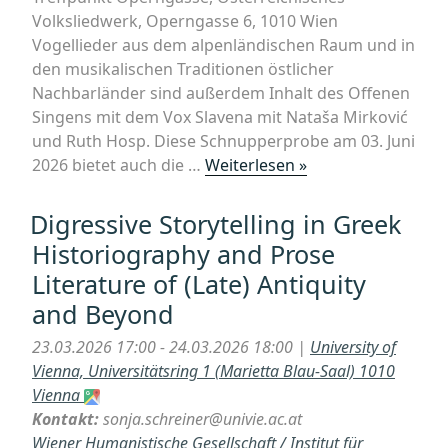
Volksliedwerk, Operngasse 6, 1010 Wien
Vogellieder aus dem alpenländischen Raum und in
den musikalischen Traditionen östlicher
Nachbarländer sind außerdem Inhalt des Offenen
Singens mit dem Vox Slavena mit Nataša Mirković
und Ruth Hosp. Diese Schnupperprobe am 03. Juni
„VOX
2026 bietet auch die …
Weiterlesen »
Slavena
Chor
Digressive Storytelling in Greek
sucht
Historiography and Prose
Verstärkung:
Literature of (Late) Antiquity
Schnupperprobe
and Beyond
im
Treffpunkt
23.03.2026 17:00 - 24.03.2026 18:00 |
University of
Operngasse“
Vienna, Universitätsring 1 (Marietta Blau-Saal) 1010
Vienna
Kontakt:
sonja.schreiner@univie.ac.at
Wiener Humanistische Gesellschaft / Institut für