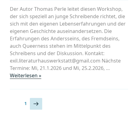
Der Autor Thomas Perle leitet diesen Workshop,
der sich speziell an junge Schreibende richtet, die
sich mit den eigenen Lebenserfahrungen und der
eigenen Geschichte auseinandersetzen. Die
Erfahrungen des Andersseins, des Fremdseins,
auch Queerness stehen im Mittelpunkt des
Schreibens und der Diskussion. Kontakt:
exil.literaturhauswerkstatt@gmail.com Nächste
Termine: Mi, 21.1.2026 und Mi, 25.2.2026, …
„Workshop
Weiterlesen »
SCHREIBEN:
exil.Literaturhaus-
werkstatt
Seitennummerierung
Nächste
Seite
1
für
Seite
der
Menschen
Beiträge
zwischen
15
und