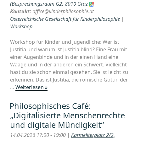
Literature
(Besprechungsraum G2) 8010 Graz
of
Kontakt:
office@kinderphilosophie.at
(Late)
Österreichische Gesellschaft für Kinderphilosophie
|
Antiquity
Workshop
and
Beyond“
Workshop für Kinder und Jugendliche: Wer ist
Justitia und warum ist Justitia blind? Eine Frau mit
einer Augenbinde und in der einen Hand eine
Waage und in der anderen ein Schwert. Vielleicht
hast du sie schon einmal gesehen. Sie ist leicht zu
erkennen. Das ist Justitia, die römische Göttin der
„Workshop
…
Weiterlesen »
für
Kinder
Philosophisches Café:
und
„Digitalisierte Menschenrechte
Jugendliche:
und digitale Mündigkeit“
„Wer
ist
14.04.2026 17:00 - 19:00 |
Karmeliterplatz 2/2,
Justitia