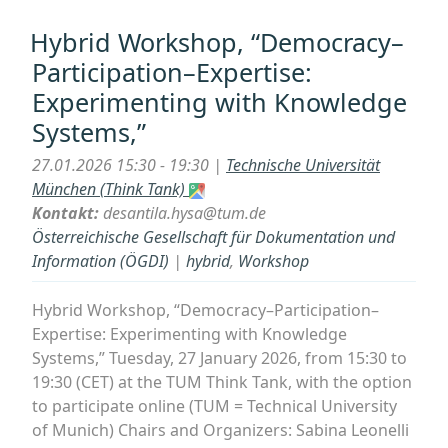
Internat
Akkordeo
Hybrid Workshop, “Democracy–
–
Participation–Expertise:
Worksho
Experimenting with Knowledge
im
Systems,”
Österrei
Volkslie
27.01.2026 15:30 - 19:30 |
Technische Universität
28.02.20
München (Think Tank)
Kontakt:
desantila.hysa@tum.de
Österreichische Gesellschaft für Dokumentation und
Information (ÖGDI)
|
hybrid
,
Workshop
Hybrid Workshop, “Democracy–Participation–
Expertise: Experimenting with Knowledge
Systems,” Tuesday, 27 January 2026, from 15:30 to
19:30 (CET) at the TUM Think Tank, with the option
to participate online (TUM = Technical University
of Munich) Chairs and Organizers: Sabina Leonelli