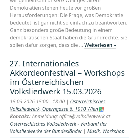
wir gemeinsam unsere Welt gestalten?
Demokratien stehen heute vor großen
Herausforderungen: Die Frage, was Demokratie
bedeutet, ist gar nicht so einfach zu beantworten.
Ganz besonders große Bedeutung in einem
demokratischen Staat haben die Grundrechte. Sie
„Worksh
sollen dafür sorgen, dass die …
Weiterlesen »
für
Kinder
27. Internationales
und
Akkordeonfestival – Workshops
Jugendlic
im Österreichischen
Grundrec
Volksliedwerk 15.03.2026
und
Menschen
15.03.2026 15:00 - 18:00 |
Österreichisches
Wie
Volksliedwerk, Operngasse 6, 1010 Wien
können
Kontakt:
Anmeldung: office@volksliedwerk.at
wir
Österreichisches Volksliedwerk - Verband der
gemeins
Volksliedwerke der Bundesländer
|
Musik
,
Workshop
unsere