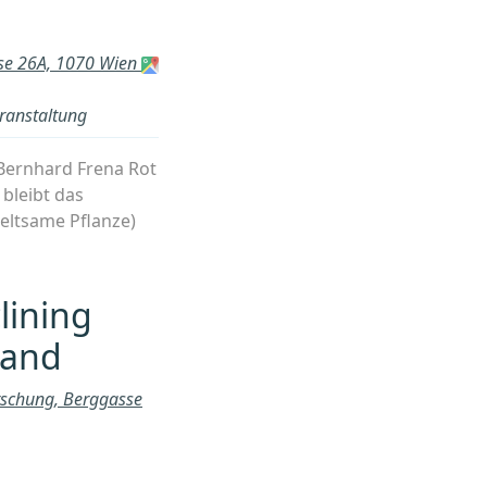
Autobahn
–
Natur
sse 26A, 1070 Wien
statt
Beton!“
ranstaltung
Bernhard Frena Rot
 bleibt das
eltsame Pflanze)
lining
land
orschung, Berggasse