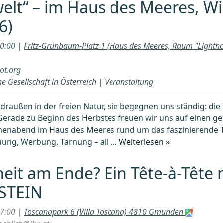
elt“ – im Haus des Meeres, W
6)
20:00 |
Fritz-Grünbaum-Platz 1 (Haus des Meeres, Raum "Lighth
ot.org
e Gesellschaft in Österreich
|
Veranstaltung
raußen in der freien Natur, sie begegnen uns ständig: die 
Gerade zu Beginn des Herbstes freuen wir uns auf einen g
menabend im Haus des Meeres rund um das faszinierende 
„„Bedeutung
hung, Werbung, Tarnung – all …
Weiterlesen »
der
Farben
eit am Ende? Ein Tête-à-Tête 
in
STEIN
der
Tier-
17:00 |
Toscanapark 6 (Villa Toscana) 4810 Gmunden
und