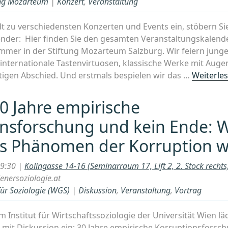
tung Mozarteum
|
Konzert
,
Veranstaltung
uns
mit
 zu verschiedensten Konzerten und Events ein, stöbern Si
ihnen:
nder: Hier finden Sie den gesamten Veranstaltungskalend
Räumli
ommer in der Stiftung Mozarteum Salzburg. Wir feiern junge
Wandel
internationale Tastenvirtuosen, klassische Werke mit Aug
und
igen Abschied. Und erstmals bespielen wir das …
Weiterles
sozialer
Zusamm
30 Jahre empirische
onsforschung und kein Ende: 
as Phänomen der Korruption wi
19:30 |
Kolingasse 14-16 (Seminarraum 17, Lift 2, 2. Stock rech
nersoziologie.at
für Soziologie (WGS)
|
Diskussion
,
Veranstaltung
,
Vortrag
Institut für Wirtschaftssoziologie der Universität Wien lä
mit Diskussion ein: 30 Jahre empirische Korruptionsforsc