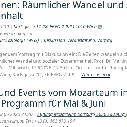
hnen: Räumlicher Wandel und 
31.
Jänner
nhalt
2027
in
19:30 |
Karlsgasse 11 (SR EBEG-2-RPL) 1010 Wien
Salzbu
nersoziologie.at
für Soziologie (WGS)
|
Diskussion
,
Veranstaltung
,
Vortrag
lgendem Vortrag mit Diskussion ein: Die Zeiten wandeln sic
mlicher Wandel und sozialer Zusammenhalt Prof. Dr. Marti
 Zeit: Mittwoch, 17.6.2026, 17.30 Uhr Ort: Institut für Raump
„Vortra
 Wien, Karlsgasse 11, SR EBEG-2-RPL …
Weiterlesen »
Die
Zeiten
 und Events vom Mozarteum i
wandel
 Programm für Mai & Juni
sich,
und
28.06.2026 21:30 |
Stiftung Mozarteum Salzburg 5020 Salzburg
wir
zarteum.at; Tel.: +43 (0) 662 873 154
ändern