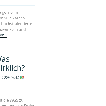
e gerne im
er Musikalisch
cher
 höchsttalentierte
enzwinkern und
„Konzerte
en »
und
enhalt“
Events
vom
Was
Mozarteum
in
rklich?
Salzburg,
Programm
ts) 1090 Wien
für
Mai
&
Juni“
dt die WGS zu
hung und kein Ende: