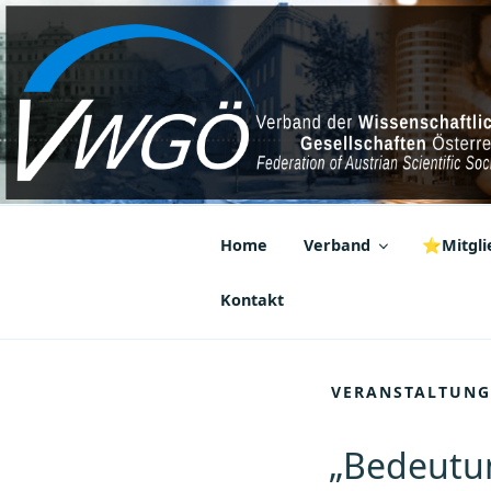
Zum
Inhalt
springen
VWGÖ
Federation of Austrian Scientif
Home
Verband
⭐Mitglie
Kontakt
VERANSTALTUNG
„Bedeutun