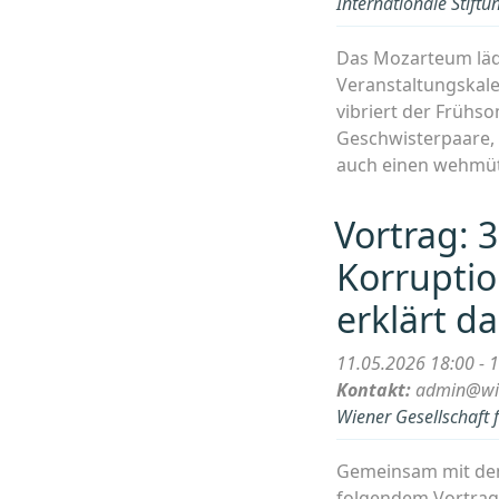
Internationale Stif
Das Mozarteum lädt
Veranstaltungskale
vibriert der Frühs
Geschwisterpaare, 
auch einen wehmüt
Vortrag: 
Korrupti
erklärt d
11.05.2026 18:00 - 
Kontakt:
admin@wie
Wiener Gesellschaft 
Gemeinsam mit dem 
folgendem Vortrag 