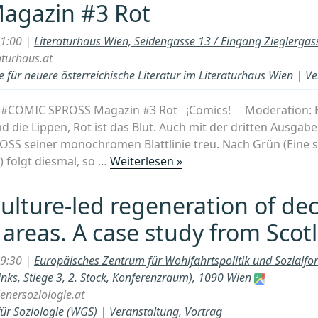
agazin #3 Rot
21:00 |
Literaturhaus Wien, Seidengasse 13 / Eingang Zieglerga
aturhaus.at
 für neuere österreichische Literatur im Literaturhaus Wien
|
Ve
.00 #COMIC SPROSS Magazin #3 Rot ¡Comics! Moderation: 
ind die Lippen, Rot ist das Blut. Auch mit der dritten Ausgabe
S seiner monochromen Blattlinie treu. Nach Grün (Eine s
„SPROSS
) folgt diesmal, so …
Weiterlesen »
Magazin
#3
Culture-led regeneration of dec
Rot“
l areas. A case study from Scot
19:30 |
Europäisches Zentrum für Wohlfahrtspolitik und Sozialf
inks, Stiege 3, 2. Stock, Konferenzraum), 1090 Wien
nersoziologie.at
für Soziologie (WGS)
|
Veranstaltung
,
Vortrag