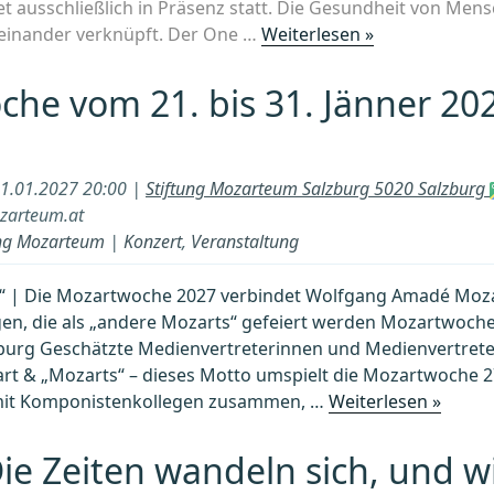
t ausschließlich in Präsenz statt. Die Gesundheit von Mens
„VWGÖ-
teinander verknüpft. Der One …
Weiterlesen »
Tipp:
Treffpunkt
he vom 21. bis 31. Jänner 202
CCIM
extended
„One
31.01.2027 20:00 |
Stiftung Mozarteum Salzburg 5020 Salzburg
Health““
zarteum.at
tung Mozarteum
|
Konzert
,
Veranstaltung
“ | Die Mozartwoche 2027 verbindet Wolfgang Amadé Moza
n, die als „andere Mozarts“ gefeiert werden Mozartwoche 
zburg Geschätzte Medienvertreterinnen und Medienvertreter
rt & „Mozarts“ – dieses Motto umspielt die Mozartwoche 2
„Moza
it Komponistenkollegen zusammen, …
Weiterlesen »
vom
21.
Die Zeiten wandeln sich, und w
bis