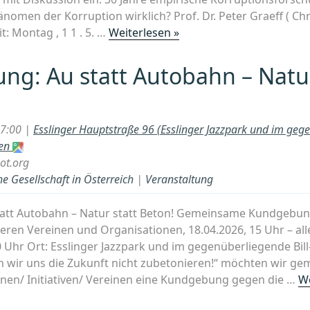
nomen der Korruption wirklich? Prof. Dr. Peter Graeff ( Chr
„Vortrag:
it: Montag , 1 1 . 5. …
Weiterlesen »
30
Jahre
g: Au statt Autobahn – Natur
empirische
Korruptionsforschung
und
17:00 |
Esslinger Hauptstraße 96 (Esslinger Jazzpark und im gege
kein
ien
Ende:
ot.org
Was
e Gesellschaft in Österreich
|
Veranstaltung
erklärt
das
att Autobahn – Natur statt Beton! Gemeinsame Kundgebung
Phänomen
en Vereinen und Organisationen, 18.04.2026, 15 Uhr – alle
der
0 Uhr Ort: Esslinger Jazzpark und im gegenüberliegende Bi
Korruption
 wir uns die Zukunft nicht zubetonieren!“ möchten wir g
wirklich?“
nen/ Initiativen/ Vereinen eine Kundgebung gegen die …
We