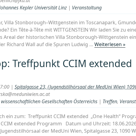
oehlich@jku.at
Pflanzenwelt“
 Johannes Kepler Universität Linz
|
Veranstaltung
–
im
 Uhr, Villa Stonborough–Wittgenstein im Toscanapark, Gmun
Haus
de? Ein Tête-à-Tête mit WITTGENSTEIN Wir laden Sie zu ei
des
s Areal der historischen Villa Stonborough-Wittgenstein ein
Meeres,
„Die
ller Richard Wall auf die Spuren Ludwig …
Weiterlesen »
Wien
Wahr
(Mo,
am
19.10.2026)“
p: Treffpunkt CCIM extended
Ende
Ein
Tête
17:00 |
Spitalgasse 23, (Jugendstilhörsaal der MedUni Wien) 10
à-
erska@meduniwien.ac.at
Tête
issenschaftlichen Gesellschaften Österreichs
|
Treffen
,
Veranst
mit
WIT
lich ein zum: Treffpunkt CCIM extended „One Health“ Prog
kt CCIM extended Programm Datum und Uhrzeit: 18.06.2026
 Jugendstilhörsaal der MedUni Wien, Spitalgasse 23, 1090 W