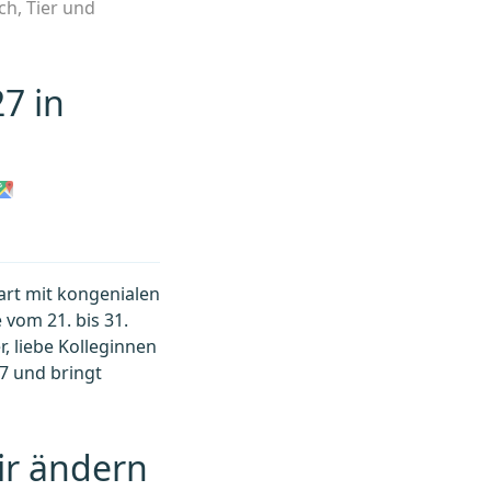
ch, Tier und
7 in
rt mit kongenialen
vom 21. bis 31.
, liebe Kolleginnen
7 und bringt
rtwoche
ir ändern