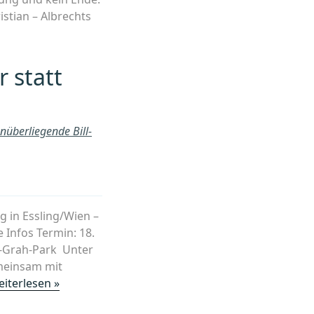
istian – Albrechts
 statt
nüberliegende Bill-
 in Essling/Wien –
 Infos Termin: 18.
ll-Grah-Park Unter
emeinsam mit
„Kundgebung: Au
iterlesen »
statt