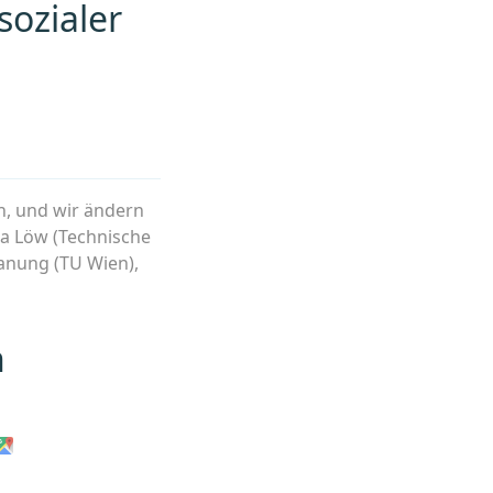
sozialer
rg“
h, und wir ändern
na Löw (Technische
lanung (TU Wien),
g:
n
n