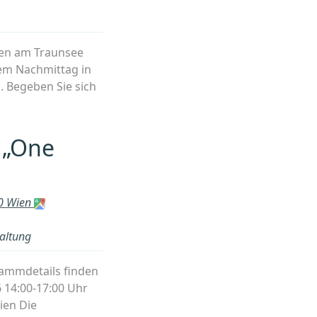
den am Traunsee
nem Nachmittag in
. Begeben Sie sich
heit
 „One
?
-
90 Wien
altung
TGENSTEIN“
rammdetails finden
 14:00-17:00 Uhr
ien Die