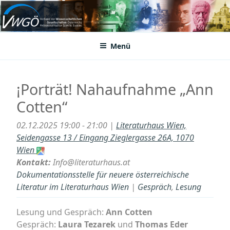
Zum
Inhalt
VWGÖ
Federation of Austrian Scientific Societies
springen
Menü
¡Porträt! Nahaufnahme „Ann
Cotten“
02.12.2025 19:00 - 21:00 |
Literaturhaus Wien,
Seidengasse 13 / Eingang Zieglergasse 26A, 1070
Wien
Kontakt:
Info@literaturhaus.at
Dokumentationsstelle für neuere österreichische
Literatur im Literaturhaus Wien
|
Gespräch
,
Lesung
Lesung und Gespräch:
Ann Cotten
Gespräch:
Laura Tezarek
und
Thomas Eder