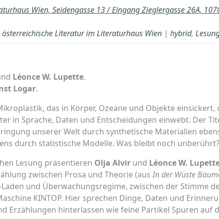
raturhaus Wien, Seidengasse 13 / Eingang Zieglergasse 26A, 10
österreichische Literatur im Literaturhaus Wien
|
hybrid
,
Lesun
und
Léonce W. Lupette
.
nst Logar
.
Mikroplastik, das in Körper, Ozeane und Objekte einsickert,
eiter in Sprache, Daten und Entscheidungen einwebt. Der Tit
hdringung unserer Welt durch synthetische Materialien eben
s durch statistische Modelle. Was bleibt noch unberührt
chen Lesung präsentieren
Olja Alvir
und
Léonce W. Lupett
rzählung zwischen Prosa und Theorie (aus
In der Wüste Bäume
-Laden und Überwachungsregime, zwischen der Stimme der
schine KINTOP. Hier sprechen Dinge, Daten und Erinnerun
d Erzählungen hinterlassen wie feine Partikel Spuren auf 