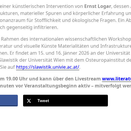
 einer künstlerischen Intervention von
Ernst Logar
, dessen 
trukturen, materieller Spuren und körperlicher Erfahrung u
sonanzraum für Stofflichkeit und ökologische Fragen. Ein A
ch gegenseitig infiltrieren.
 Rahmen des internationalen wissenschaftlichen Workshops 
ratur und visuelle Künste Materialitäten und Infrastruktur
en. Er findet am 15. und 16. Jänner 2026 an der Universität 
Slawistik der Universität Wien mit dem Osteuropainstitut der
Sie auf
https://slawistik.univie.ac.at/
.
um 19.00 Uhr und kann über den Livestream
www.literat
inuten vor Veranstaltungsbeginn aktiv – mitverfolgt we
Tweet