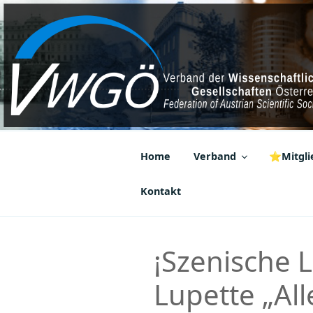
Zum
Inhalt
springen
VWGÖ
Federation of Austrian Scientif
Home
Verband
⭐Mitglie
Kontakt
¡Szenische L
Lupette „Al