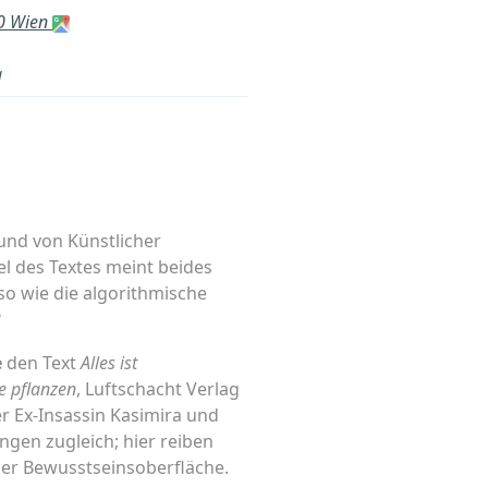
70 Wien
g
 und von Künstlicher
el des Textes meint beides
so wie die algorithmische
?
e
den Text
Alles ist
 pflanzen
, Luftschacht Verlag
 Ex-Insassin Kasimira und
gen zugleich; hier reiben
der Bewusstseinsoberfläche.