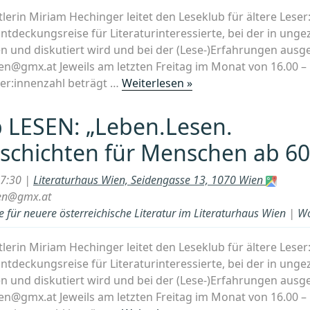
tlerin Miriam Hechinger leitet den Leseklub für ältere Lese
tdeckungsreise für Literaturinteressierte, bei der in un
 und diskutiert wird und bei der (Lese-)Erfahrungen ausg
en@gmx.at Jeweils am letzten Freitag im Monat von 16.00 – 
„Workshop
er:innenzahl beträgt …
Weiterlesen »
LESEN:
„Leben.Lesen.
 LESEN: „Leben.Lesen.
Lebensgeschichten
schichten für Menschen ab 60
für
Menschen
17:30 |
Literaturhaus Wien, Seidengasse 13, 1070 Wien
ab
en@gmx.at
60““
 für neuere österreichische Literatur im Literaturhaus Wien
|
Wo
tlerin Miriam Hechinger leitet den Leseklub für ältere Lese
tdeckungsreise für Literaturinteressierte, bei der in un
 und diskutiert wird und bei der (Lese-)Erfahrungen ausg
en@gmx.at Jeweils am letzten Freitag im Monat von 16.00 – 