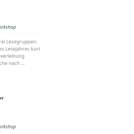
rkshop
rei Lesegruppen.
s Lesejahres kürt
isverleihung
uche nach …
“
rkshop