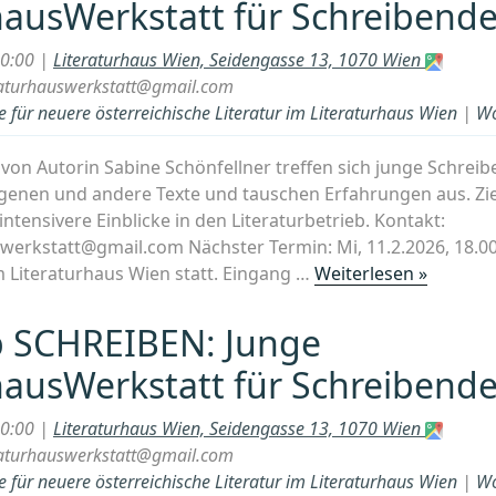
hausWerkstatt für Schreibende
20:00 |
Literaturhaus Wien, Seidengasse 13, 1070 Wien
eraturhauswerkstatt@gmail.com
 für neuere österreichische Literatur im Literaturhaus Wien
|
Wo
von Autorin Sabine Schönfellner treffen sich junge Schrei
igenen und andere Texte und tauschen Erfahrungen aus. Ziel
tensivere Einblicke in den Literaturbetrieb. Kontakt:
swerkstatt@gmail.com Nächster Termin: Mi, 11.2.2026, 18.00
„Works
 Literaturhaus Wien statt. Eingang …
Weiterlesen »
SCHREIB
Junge
 SCHREIBEN: Junge
Literat
hausWerkstatt für Schreibende
für
Schreib
20:00 |
Literaturhaus Wien, Seidengasse 13, 1070 Wien
ab
eraturhauswerkstatt@gmail.com
14“
 für neuere österreichische Literatur im Literaturhaus Wien
|
Wo