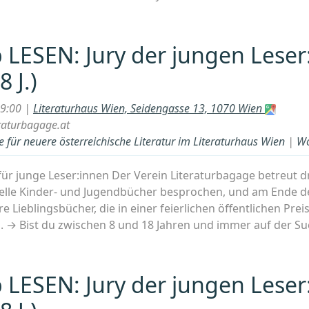
kshop
:
LESEN: Jury der jungen Leser:
8 J.)
n
:innen
19:00 |
Literaturhaus Wien, Seidengasse 13, 1070 Wien
raturbagage.at
 für neuere österreichische Literatur im Literaturhaus Wien
|
Wo
ür junge Leser:innen Der Verein Literaturbagage betreut d
lle Kinder- und Jugendbücher besprochen, und am Ende de
hre Lieblingsbücher, die in einer feierlichen öffentlichen Pre
. → Bist du zwischen 8 und 18 Jahren und immer auf der S
kshop
:
LESEN: Jury der jungen Leser:
n