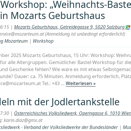
 Workshop: „Weihnachts-Baste
 in Mozarts Geburtshaus
16:15 |
Mozarts Geburtshaus, Getreidegasse 9, 5020 Salzburg
rvice@mozarteum.at (Anmeldung ist unbedingt erforderlich!)
tung Mozarteum
|
Workshop
mber 2025 Mozarts Geburtshaus, 15 Uhr: Workshop: Weihna
für alle Altergruppen. Gemütlicher Bastel-Workshop für die
und Geschenke fehlen? Wie wäre es mit etwas Selbstgemac
de? Dauer: ca. 75 Minuten. Anmeldung erforderlich, Plätze 
„Salzburg:
ice@mozarteum.at Tel.: +43 …
Weiterlesen »
Workshop:
„Weihnachts-
eln mit der Jodlertankstelle
Basteln
für
17:30 |
Österreichisches Volksliedwerk, Operngasse 6, 1010 Wie
Familien“
: karin.diaz@gmx.at
in
ksliedwerk - Verband der Volksliedwerke der Bundesländer
|
Mus