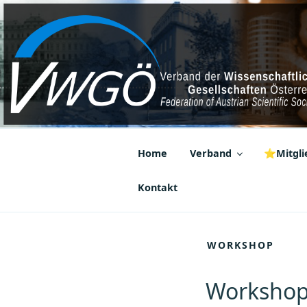
Zum
Inhalt
springen
VWGÖ
Federation of Austrian Scientif
Home
Verband
⭐Mitglie
Kontakt
WORKSHOP
Workshop