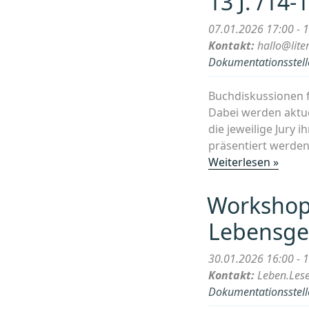
13 J. /14-1
Leser
07.01.2026 17:00 - 
(9-
Kontakt:
hallo@lite
13
Dokumentationsstelle
J.
/14-
Buchdiskussionen f
18
Dabei werden aktue
J.)“
die jeweilige Jury i
präsentiert werden
„Wor
Weiterlesen »
LESEN
Jury
Workshop
der
Lebensge
junge
Leser
30.01.2026 16:00 - 
(9-
Kontakt:
Leben.Les
13
Dokumentationsstelle
J.