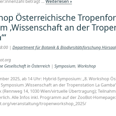
„Workshop
er:innenzahl beträgt …
Weiterlesen »
LESEN:
„Leben.Lesen.
hop Österreichische Tropenfo
Lebensgeschichten
 ‚Wissenschaft an der Trope
für
Menschen
‘“
ab
60““
18:00 |
Department für Botanik & Biodivrsitätsforschung Hörsaa
ot.org
e Gesellschaft in Österreich
|
Symposium
,
Workshop
mber 2025, ab 14 Uhr: Hybrid-Symposium: „8. Workshop Ös
 Symposium ‚Wissenschaft an der Tropenstation La Gamba‘“
k (Rennweg 14, 1030 Wien/virtuelle Übertragung); Teilnahm
lich. Alle Infos inkl. Programm auf der ZooBot-Homepage:
t.org/veranstaltung/tropenworkshop_2025/