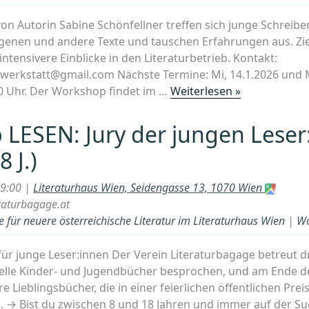
von Autorin Sabine Schönfellner treffen sich junge Schreib
igenen und andere Texte und tauschen Erfahrungen aus. Ziel
tensivere Einblicke in den Literaturbetrieb. Kontakt:
swerkstatt@gmail.com Nächste Termine: Mi, 14.1.2026 und M
„Workshop
.00 Uhr. Der Workshop findet im …
Weiterlesen »
SCHREIBEN:
Junge
LESEN: Jury der jungen Leser:
Literaturhau
8 J.)
für
Schreibende
19:00 |
Literaturhaus Wien, Seidengasse 13, 1070 Wien
ab
raturbagage.at
14“
 für neuere österreichische Literatur im Literaturhaus Wien
|
Wo
ür junge Leser:innen Der Verein Literaturbagage betreut d
lle Kinder- und Jugendbücher besprochen, und am Ende de
hre Lieblingsbücher, die in einer feierlichen öffentlichen Pre
. → Bist du zwischen 8 und 18 Jahren und immer auf der S