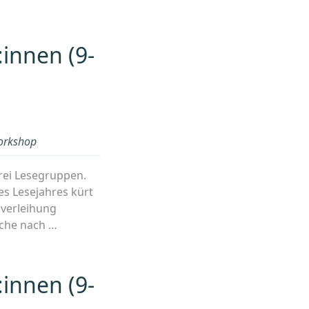
innen (9-
rkshop
rei Lesegruppen.
s Lesejahres kürt
isverleihung
uche nach …
innen (9-