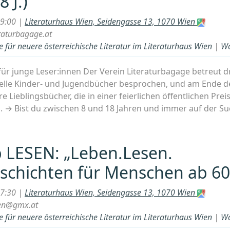
8 J.)
:innen
19:00 |
Literaturhaus Wien, Seidengasse 13, 1070 Wien
raturbagage.at
 für neuere österreichische Literatur im Literaturhaus Wien
|
Wo
ür junge Leser:innen Der Verein Literaturbagage betreut d
lle Kinder- und Jugendbücher besprochen, und am Ende de
hre Lieblingsbücher, die in einer feierlichen öffentlichen Pre
. → Bist du zwischen 8 und 18 Jahren und immer auf der S
kshop
:
 LESEN: „Leben.Lesen.
schichten für Menschen ab 60
n
:innen
17:30 |
Literaturhaus Wien, Seidengasse 13, 1070 Wien
en@gmx.at
 für neuere österreichische Literatur im Literaturhaus Wien
|
Wo