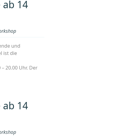
 ab 14
rkshop
bende und
 ist die
 – 20.00 Uhr. Der
hop
EN:
urhausWerkstatt
 ab 14
ende
rkshop