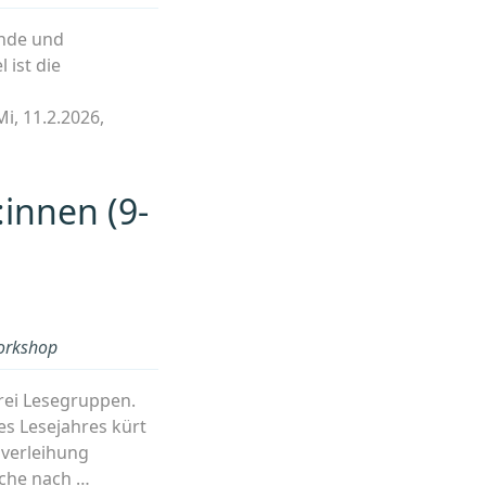
ende und
 ist die
i, 11.2.2026,
innen (9-
sWerkstatt
rkshop
rei Lesegruppen.
s Lesejahres kürt
isverleihung
uche nach …