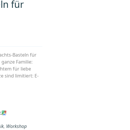
ln für
chts-Basteln für
 ganze Familie:
htem für liebe
sind limitiert: E-
n
ik
,
Workshop