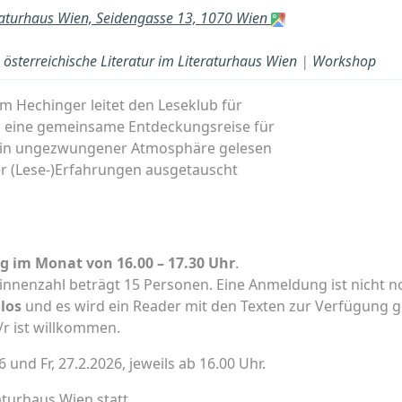
raturhaus Wien, Seidengasse 13, 1070 Wien
österreichische Literatur im Literaturhaus Wien
|
Workshop
am Hechinger leitet den Leseklub für
um eine gemeinsame Entdeckungsreise für
der in ungezwungener Atmosphäre gelesen
er (Lese-)Erfahrungen ausgetauscht
ag im Monat von 16.00 – 17.30 Uhr
.
innenzahl beträgt 15 Personen. Eine Anmeldung ist nicht 
los
und es wird ein Reader mit den Texten zur Verfügung ges
/r ist willkommen.
6 und Fr, 27.2.2026, jeweils ab 16.00 Uhr.
turhaus Wien statt.