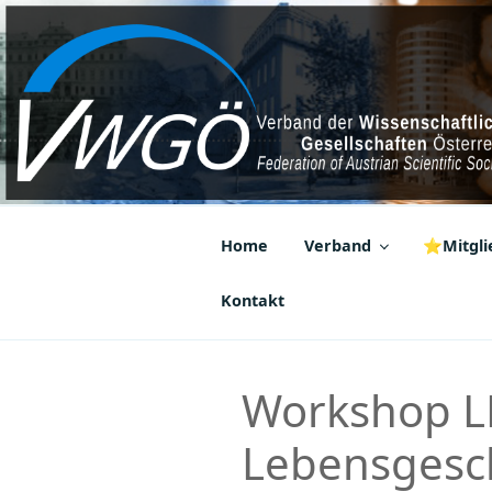
Zum
Inhalt
springen
VWGÖ
Federation of Austrian Scientif
Home
Verband
⭐Mitglie
Kontakt
Workshop L
Lebensgesch