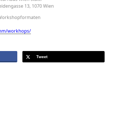
eidengasse 13, 1070 Wien
n Workshopformaten
amm/workhops/
Tweet