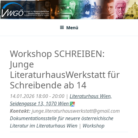
Zum
Inhalt
VWGÖ
Federation of Austrian Scientific Societies
springen
Menü
Workshop SCHREIBEN:
Junge
LiteraturhausWerkstatt für
Schreibende ab 14
14.01.2026 18:00 - 20:00 |
Literaturhaus Wien,
Seidengasse 13, 1070 Wien
Kontakt:
junge.literaturhauswerkstatt@gmail.com
Dokumentationsstelle für neuere österreichische
Literatur im Literaturhaus Wien
|
Workshop