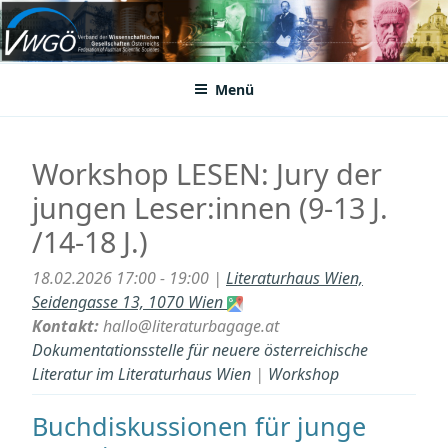
Zum
Inhalt
VWGÖ
Federation of Austrian Scientific Societies
springen
Menü
Workshop LESEN: Jury der
jungen Leser:innen (9-13 J.
/14-18 J.)
18.02.2026 17:00 - 19:00 |
Literaturhaus Wien,
Seidengasse 13, 1070 Wien
Kontakt:
hallo@literaturbagage.at
Dokumentationsstelle für neuere österreichische
Literatur im Literaturhaus Wien
|
Workshop
Buchdiskussionen für junge