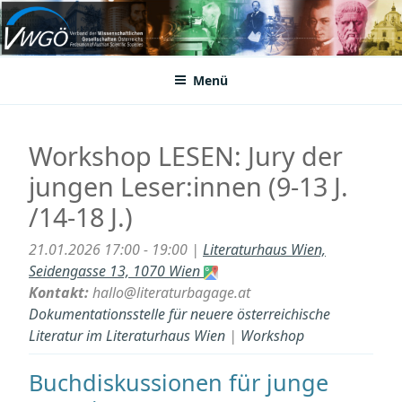
Zum
Inhalt
VWGÖ
Federation of Austrian Scientific Societies
springen
Menü
Workshop LESEN: Jury der
jungen Leser:innen (9-13 J.
/14-18 J.)
21.01.2026 17:00 - 19:00 |
Literaturhaus Wien,
Seidengasse 13, 1070 Wien
Kontakt:
hallo@literaturbagage.at
Dokumentationsstelle für neuere österreichische
Literatur im Literaturhaus Wien
|
Workshop
Buchdiskussionen für junge