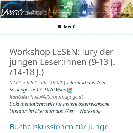
Zum
Inhalt
VWGÖ
Federation of Austrian Scientific Societies
springen
Menü
Workshop LESEN: Jury der
jungen Leser:innen (9-13 J.
/14-18 J.)
07.01.2026 17:00 - 19:00 |
Literaturhaus Wien,
Seidengasse 13, 1070 Wien
Kontakt:
hallo@literaturbagage.at
Dokumentationsstelle für neuere österreichische
Literatur im Literaturhaus Wien
|
Workshop
Buchdiskussionen für junge