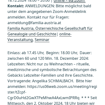
18.12.2024 18:00 – 20:00 |
online – via Zoom
Kontakt:
ANMELDUNGEN: Bitte möglichst bald
unter dem angegebenen Zoom-Anmeldelink
anmelden. Kontakt nur für Fragen:
anmeldung@familia-austria.at
Familia Austria, Österreichische Gesellschaft für
Genealogie und Geschichte
|
online-
Veranstaltung
,
Seminar
Einlass: ab 17.45 Uhr, Beginn: 18.00 Uhr, Dauer:
zwischen 60 und 120 Min. 18. Dezember 2024:
Lebzelten: Nicht nur zu Weihnachten – rituelle,
medizinische und symbolische Betrachtungen des
Gebäcks Lebzelter-Familien und ihre Geschichte.
Vortragende: Angelika SCHMALBACH. Bitte hier
anmelden: https://us06web.zoom.us/meeting/regi
ster/tZcpf-
CgrD0uHd2GwXTPeMhwA4AxLwmIPRRq * * * Seit
Mittwoch, den 2. Oktober 2024, 18 Uhr bieten wir