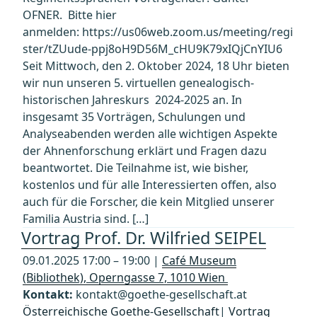
OFNER. Bitte hier
anmelden: https://us06web.zoom.us/meeting/regi
ster/tZUude-ppj8oH9D56M_cHU9K79xIQjCnYIU6
Seit Mittwoch, den 2. Oktober 2024, 18 Uhr bieten
wir nun unseren 5. virtuellen genealogisch-
historischen Jahreskurs 2024-2025 an. In
insgesamt 35 Vorträgen, Schulungen und
Analyseabenden werden alle wichtigen Aspekte
der Ahnenforschung erklärt und Fragen dazu
beantwortet. Die Teilnahme ist, wie bisher,
kostenlos und für alle Interessierten offen, also
auch für die Forscher, die kein Mitglied unserer
Familia Austria sind. […]
Vortrag Prof. Dr. Wilfried SEIPEL
09.01.2025 17:00 – 19:00 |
Café Museum
(Bibliothek), Operngasse 7, 1010 Wien
Kontakt:
kontakt@goethe-gesellschaft.at
Österreichische Goethe-Gesellschaft
|
Vortrag