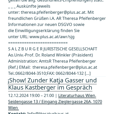
_ _ _ Auskünfte jeweils
unter: theresa.pfeifenberger@plus.ac.at. Mit
freundlichen Grüßen i.A. AR Theresa Pfeifenberger
Informationen zur neuen DSGVO sowie
die Einwilligungserklärung finden Sie
unter URL: www.plus.ac.at/awr/sjg
==========================
S A L Z B U R G E R JURISTISCHE GESELLSCHAFT
Ao.Univ.-Prof. Dr. Roland Winkler (Präsident)
Administration: AmtsR Theresa Pfeifenberger
(Ref.) EMail: theresa.pfeifenberger@plus.ac.at
Tel.:0662/8044-3510;FAX: 0662/8044-132 […]
¡Show! Zunder Katja Gasser und
Klaus Kastberger im Gespräch
12.12.2024 19:00 – 21:00 |
Literaturhaus Wien,
Seidengasse 13 / Eingang Zieglergasse 26A, 1070
Wien
Kontakt:
Info@literaturhaus.at