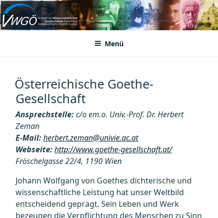
Zum
Inhalt
VWGÖ
Federation of Austrian Scientific Societies
springen
Menü
Österreichische Goethe-
Gesellschaft
Ansprechstelle:
c/o em.o. Univ.-Prof. Dr. Herbert
Zeman
E-Mail:
herbert.zeman@univie.ac.at
Webseite:
http://www.goethe-gesellschaft.at/
Fröschelgasse 22/4, 1190 Wien
Johann Wolfgang von Goethes dichterische und
wissenschaftliche Leistung hat unser Weltbild
entscheidend geprägt. Sein Leben und Werk
bezeugen die Verpflichtung des Menschen zu Sinn