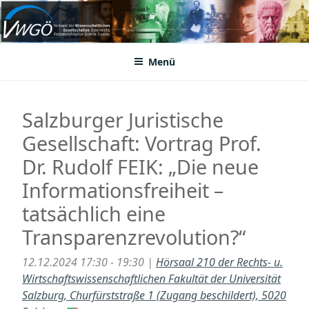
Zum
Inhalt
VWGÖ
Federation of Austrian Scientific Societies
springen
Menü
Salzburger Juristische
Gesellschaft: Vortrag Prof.
Dr. Rudolf FEIK: „Die neue
Informationsfreiheit –
tatsächlich eine
Transparenzrevolution?“
12.12.2024 17:30 - 19:30 |
Hörsaal 210 der Rechts- u.
Wirtschaftswissenschaftlichen Fakultät der Universität
Salzburg, Churfürststraße 1 (Zugang beschildert), 5020