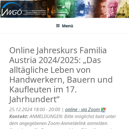
Zum
Inhalt
VWGÖ
Federation of Austrian Scientific Societies
springen
Menü
Online Jahreskurs Familia
Austria 2024/2025: „Das
alltägliche Leben von
Handwerkern, Bauern und
Kaufleuten im 17.
Jahrhundert“
25.12.2024 18:00 - 20:00 |
online - via Zoom
Kontakt:
ANMELDUNGEN: Bitte möglichst bald unter
dem angegebenen Zoom-Anmeldelink anmelden.