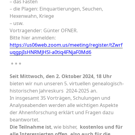
– das Fasten
– die Plagen: Einquartierungen, Seuchen,
Hexenwahn, Kriege
– usw.
Vortragender: Günter OFNER.
Bitte hier anmelden:
https://us06web.zoom.us/meeting/register/tZwrf
uqgpjIsHNRMJHSl-a0tiq4FNjaF0Md6
* * *
Seit Mittwoch, den 2. Oktober 2024, 18 Uhr
bieten wir nun unseren 5. virtuellen genealogisch-
historischen Jahreskurs 2024-2025 an.
In insgesamt 35 Vorträgen, Schulungen und
Analyseabenden werden alle wichtigen Aspekte
der Ahnenforschung erklärt und Fragen dazu
beantwortet.
Die Teilnahme ist
, wie bisher,
kostenlos und für
alle Interessierten offen, also auch für die