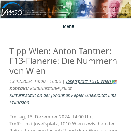
Zum
Inhalt
VWGÖ
Federation of Austrian Scientific Societies
springen
Menü
Tipp Wien: Anton Tantner:
F13-Flanerie: Die Nummern
von Wien
13.12.2024 14:00 - 16:00 |
Josefsplatz 1010 Wien
Kontakt:
kulturinstitut@jku.at
Kulturinstitut an der Johannes Kepler Universität Linz
|
Exkursion
Freitag, 13. Dezember 2024, 14:00 Uhr,
Treffpunkt Josefsplatz, 1010 Wien (zwischen der
Reiterstatue von Joseph II und dem Eingang zum