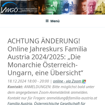
Zum
Inhalt
VWGÖ
Federation of Austrian Scientific Societies
springen
Menü
ACHTUNG ÄNDERUNG!
Online Jahreskurs Familia
Austria 2024/2025: „Die
Monarchie Österreich-
Ungarn, eine Übersicht“
18.12.2024 18:00 - 20:00 |
online - via Zoom
Kontakt:
ANMELDUNGEN: Bitte möglichst bald unter
dem angegebenen Zoom-Anmeldelink anmelden.
Kontakt nur für Fragen: anmeldung@familia-austria.at
Familia Austria, Österreichische Gesellschaft für