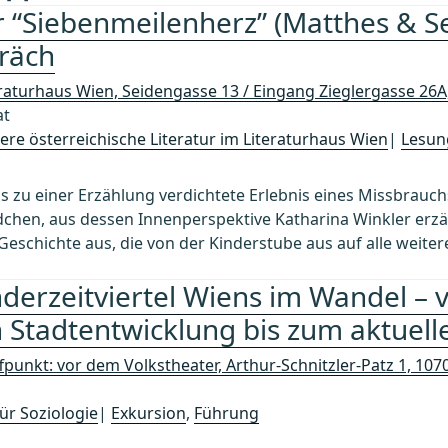
 “Siebenmeilenherz” (Matthes & Se
räch
eraturhaus Wien, Seidengasse 13 / Eingang Zieglergasse 26
at
re österreichische Literatur im Literaturhaus Wien
|
Lesun
as zu einer Erzählung verdichtete Erlebnis eines Missbrauc
chen, aus dessen Innenperspektive Katharina Winkler erzäh
er Geschichte aus, die von der Kinderstube aus auf alle weit
derzeitviertel Wiens im Wandel – 
n Stadtentwicklung bis zum aktuel
fpunkt: vor dem Volkstheater, Arthur-Schnitzler-Patz 1, 10
ür Soziologie
|
Exkursion
,
Führung