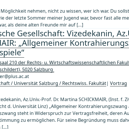
e Möglichkeit nehmen, nicht zu wissen, wer ich war. Du solls
 wie der letzte Sommer meiner Jugend war, bevor fast alle
war, als deine alten Freunde mir auf […]
sche Gesellschaft: Vizedekanin, Az.U
AIR: „Allgemeiner Kontrahierung
spiele“
aal 210 der Rechts- u. Wirtschaftswissenschaftlichen Fakult
childert), 5020 Salzburg
er@plus.ac.at
chaft / Universität Salzburg / Rechtswiss. Fakultät
|
Vortrag
edekanin, Az.Univ.-Prof. Dr. Martina SCHICKMAIR, (Inst. f. Ziv
recht d. Universität Linz) „Allgemeiner Kontrahierungszwa
szwang steht in Widerspruch zur Vertragsfreiheit, deren Au
estimmung zu ermöglichen. Für seine Begründung muss dah
 […]