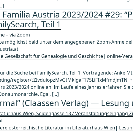
…]
 Familia Austria 2023/2024 #29: “P
ilySearch, Teil 1
ine – via Zoom
 möglichst bald unter dem angegebenen Zoom-Anmeldelin
stria.at
che Gesellschaft für Genealogie und Geschichte
|
online-Vera
 für die Suche bei FamilySearch, Teil 1. Vortragende: Anke M
ting/register/tZIvduiopzMvGtMklgaF175LiFfxMfmdJmTN. * *
rs 2023/2024 online an. Im Laufe eines Jahres erfahren Sie 
Donaumonarchie. Egal, […]
termal” (Claassen Verlag) — Lesung
eraturhaus Wien, Seidengasse 13 / Veranstaltungseingang Z
at
re österreichische Literatur im Literaturhaus Wien
|
Lesun