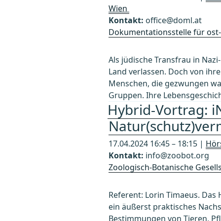
Wien
Kontakt:
office@doml.at
Dokumentationsstelle für ost-
Als jüdische Transfrau in Naz
Land verlassen. Doch von ihrer
Menschen, die gezwungen ware
Gruppen. Ihre Lebensgeschich
Hybrid-Vortrag: i
Natur(schutz)verm
17.04.2024 16:45 – 18:15 |
Hör
Kontakt:
info@zoobot.org
Zoologisch-Botanische Gesells
Referent: Lorin Timaeus. Das
ein äußerst praktisches Nach
Bestimmungen von Tieren, Pfla