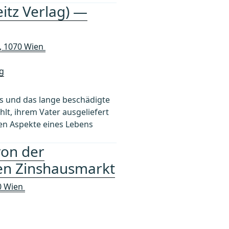
itz Verlag) —
A, 1070 Wien
g
hs und das lange beschädigte
lt, ihrem Vater ausgeliefert
eren Aspekte eines Lebens
von der
len Zinshausmarkt
70 Wien