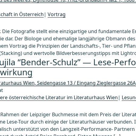
chaft in Österreich
|
Vortrag
 Die Fotografie stellt eine einzigartige und fundamentale E
gie dar. Der Biologe und ehemalige langjährige Obmann des
inem Vortrag die Prinzipien der Landschafts-, Tier- und Pfl
 (Stacking) und wertvolle Bildverbesserungstipps mit Light
jila “Bender-Schulz” — Lese-Perf
twirkung
eraturhaus Wien, Seidengasse 13 / Eingang Zieglergasse 26
at
re österreichische Literatur im Literaturhaus Wien
|
Lesun
 Rahmen der Leipziger Buchmesse mit dem Preis der Litera
ine Lese-Tour durch einige der Literaturhäuser verbunden. 
lisch unterstützt von den Langzeit-Performance- Partnern P