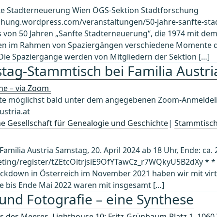
fte Stadterneuerung Wien ÖGS-Sektion Stadtforschung
rschung.wordpress.com/veranstaltungen/50-jahre-sanfte-st
s von 50 Jahren „Sanfte Stadterneuerung“, die 1974 mit dem
n im Rahmen von Spaziergängen verschiedene Momente de
Die Spaziergänge werden von Mitgliedern der Sektion […]
tag-Stammtisch bei Familia Austri
ine – via Zoom
 möglichst bald unter dem angegebenen Zoom-Anmeldelin
stria.at
che Gesellschaft für Genealogie und Geschichte
|
Stammtisc
milia Austria Samstag, 20. April 2024 ab 18 Uhr, Ende: ca. 
ting/register/tZEtcOitrjsiE9OfYTawCz_r7WQkyU5B2dXy * * 
ckdown in Österreich im November 2021 haben wir mit vir
 bis Ende Mai 2022 waren mit insgesamt […]
 und Fotografie – eine Synthese
s des Meeres, Lighthouse 10; Fritz-Grünbaum-Platz 1, 106