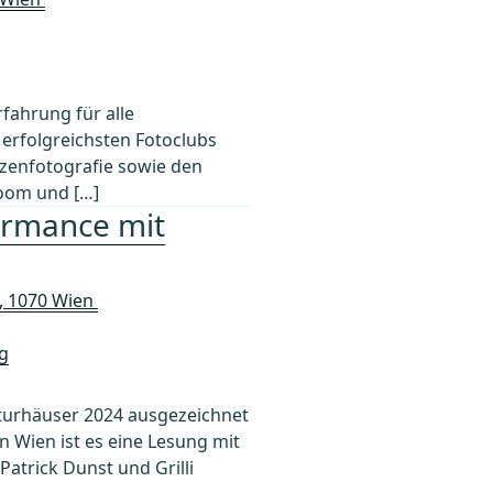
rfahrung für alle
 erfolgreichsten Fotoclubs
anzenfotografie sowie den
room und […]
ormance mit
A, 1070 Wien
g
turhäuser 2024 ausgezeichnet
In Wien ist es eine Lesung mit
atrick Dunst und Grilli