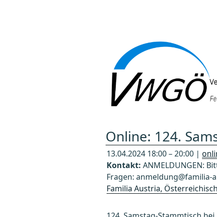
Zum
Inhalt
springen
Online: 124. Sams
13.04.2024 18:00 – 20:00 |
onl
Kontakt:
ANMELDUNGEN: Bitte
Fragen: anmeldung@familia-au
Familia Austria, Österreichis
124. Samstag-Stammtisch bei Fa