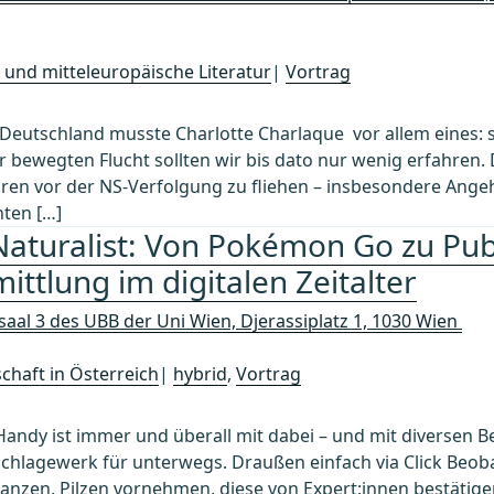
 und mitteleuropäische Literatur
|
Vortrag
i-Deutschland musste Charlotte Charlaque vor allem eines: 
 bewegten Flucht sollten wir bis dato nur wenig erfahren. D
n vor der NS-Verfolgung zu fliehen – insbesondere Angeh
ten […]
Naturalist: Von Pokémon Go zu Pub
ittlung im digitalen Zeitalter
saal 3 des UBB der Uni Wien, Djerassiplatz 1, 1030 Wien
chaft in Österreich
|
hybrid
,
Vortrag
 Handy ist immer und überall mit dabei – und mit diversen
schlagewerk für unterwegs. Draußen einfach via Click Beob
nzen, Pilzen vornehmen, diese von Expert:innen bestätigen l