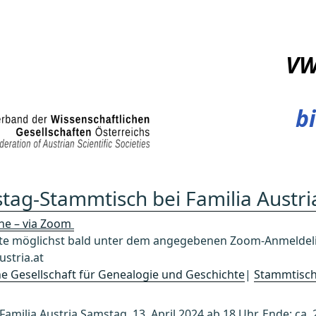
V
bi
tag-Stammtisch bei Familia Austri
ine – via Zoom
 möglichst bald unter dem angegebenen Zoom-Anmeldelin
stria.at
che Gesellschaft für Genealogie und Geschichte
|
Stammtisc
milia Austria Samstag, 13. April 2024 ab 18 Uhr, Ende: ca. 