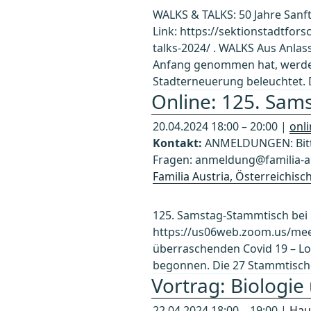
WALKS & TALKS: 50 Jahre San
Link: https://sektionstadtfo
talks-2024/ . WALKS Aus Anlas
Anfang genommen hat, werde
Stadterneuerung beleuchtet. 
Online: 125. Sams
20.04.2024 18:00 – 20:00 |
onl
Kontakt:
ANMELDUNGEN: Bitte
Fragen: anmeldung@familia-au
Familia Austria, Österreichis
125. Samstag-Stammtisch bei Fa
https://us06web.zoom.us/mee
überraschenden Covid 19 – Lo
begonnen. Die 27 Stammtische
Vortrag: Biologie
22.04.2024 18:00 – 19:00 |
Hau