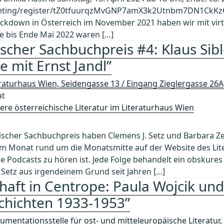
eting/register/tZ0tfuurqzMvGNP7amX3k2Utnbm7DN1CkKzO 
ckdown in Österreich im November 2021 haben wir mit vir
 bis Ende Mai 2022 waren […]
ischer Sachbuchpreis #4: Klaus Sib
 mit Ernst Jandl”
eraturhaus Wien, Seidengasse 13 / Eingang Zieglergasse 26
at
re österreichische Literatur im Literaturhaus Wien
ichischer Sachbuchpreis haben Clemens J. Setz und Barbar
im Monat rund um die Monatsmitte auf der Website des Lit
e Podcasts zu hören ist. Jede Folge behandelt ein obskure
etz aus irgendeinem Grund seit Jahren […]
haft in Centrope: Paula Wojcik und
schichten 1933-1953”
umentationsstelle für ost- und mitteleuropäische Literatur