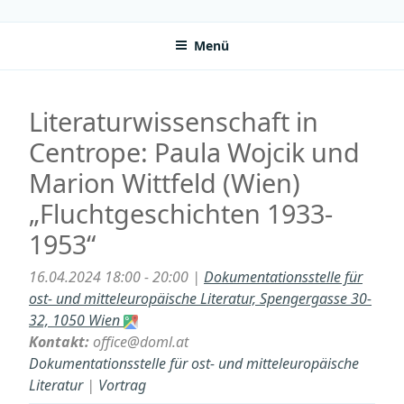
Zum
VWGÖ
Federation of Austrian Scientific Societies
Inhalt
Menü
springen
Literaturwissenschaft in
Centrope: Paula Wojcik und
Marion Wittfeld (Wien)
„Fluchtgeschichten 1933-
1953“
16.04.2024 18:00 - 20:00 |
Dokumentationsstelle für
ost- und mitteleuropäische Literatur, Spengergasse 30-
32, 1050 Wien
Kontakt:
office@doml.at
Dokumentationsstelle für ost- und mitteleuropäische
Literatur
|
Vortrag