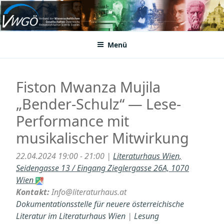
Zum
Inhalt
VWGÖ
Federation of Austrian Scientific Societies
springen
Menü
Fiston Mwanza Mujila
„Bender-Schulz“ — Lese-
Performance mit
musikalischer Mitwirkung
22.04.2024 19:00 - 21:00 |
Literaturhaus Wien,
Seidengasse 13 / Eingang Zieglergasse 26A, 1070
Wien
Kontakt:
Info@literaturhaus.at
Dokumentationsstelle für neuere österreichische
Literatur im Literaturhaus Wien
|
Lesung