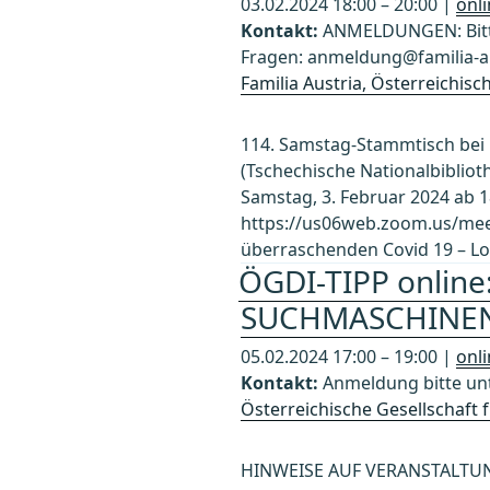
03.02.2024 18:00 – 20:00 |
onl
Kontakt:
ANMELDUNGEN: Bitte
Fragen: anmeldung@familia-au
Familia Austria, Österreichis
114. Samstag-Stammtisch bei 
(Tschechische Nationalbibliot
Samstag, 3. Februar 2024 ab 18
https://us06web.zoom.us/mee
überraschenden Covid 19 – L
ÖGDI-TIPP online
SUCHMASCHINE
05.02.2024 17:00 – 19:00 |
onl
Kontakt:
Anmeldung bitte un
Österreichische Gesellschaft
HINWEISE AUF VERANSTALTUN