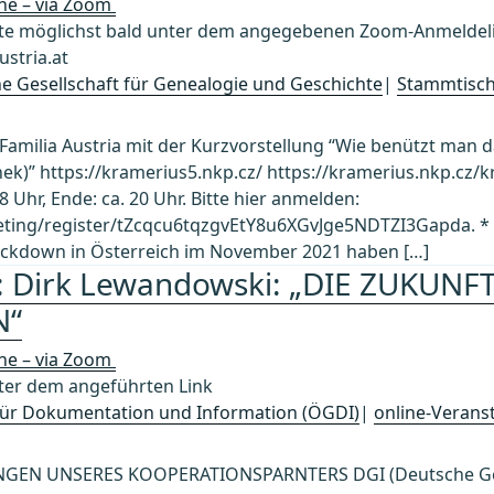
ine – via Zoom
 möglichst bald unter dem angegebenen Zoom-Anmeldelin
stria.at
che Gesellschaft für Genealogie und Geschichte
|
Stammtisc
Familia Austria mit der Kurzvorstellung “Wie benützt man
hek)” https://kramerius5.nkp.cz/ https://kramerius.nkp.cz
 Uhr, Ende: ca. 20 Uhr. Bitte hier anmelden:
ting/register/tZcqcu6tqzgvEtY8u6XGvJge5NDTZI3Gapda. * *
ockdown in Österreich im November 2021 haben […]
: Dirk Lewandowski: „DIE ZUKUNF
N“
ine – via Zoom
ter dem angeführten Link
 für Dokumentation und Information (ÖGDI)
|
online-Verans
GEN UNSERES KOOPERATIONSPARNTERS DGI (Deutsche Gese