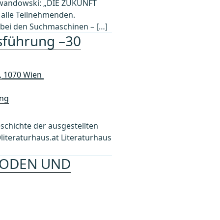
 Lewandowski: „DIE ZUKUNFT
 alle Teilnehmenden.
 bei den Suchmaschinen – […]
gsführung –30
A, 1070 Wien
ng
eschichte der ausgestellten
iteraturhaus.at Literaturhaus
THODEN UND