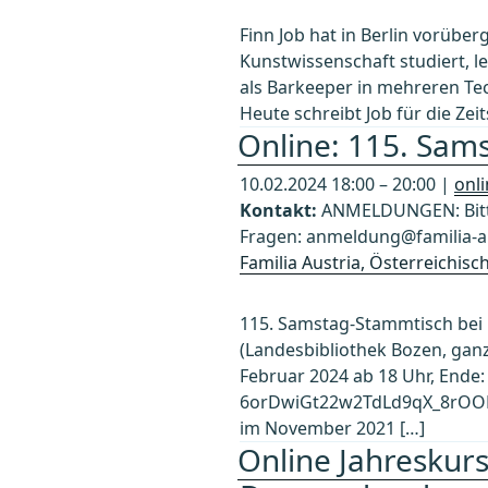
Finn Job hat in Berlin vorübe
Kunstwissenschaft studiert, le
als Barkeeper in mehreren Tech
Heute schreibt Job für die Zeit
Online: 115. Sams
10.02.2024 18:00 – 20:00 |
onl
Kontakt:
ANMELDUNGEN: Bitte
Fragen: anmeldung@familia-au
Familia Austria, Österreichis
115. Samstag-Stammtisch bei 
(Landesbibliothek Bozen, ganz 
Februar 2024 ab 18 Uhr, Ende:
6orDwiGt22w2TdLd9qX_8rOOBKv
im November 2021 […]
Online Jahreskur