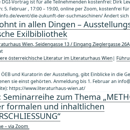
e DGI-Vortrag ist für alle Teilnehmenden kostenfrei: Dirk
 Februar , 17:00 – 19:00, online per Zoom, kostenfrei für
-info.de/event/die-zukunft-der-suchmaschinen/ Ändert sich
ohnt in allen Dingen – Ausstellun
sche Exilbibliothek
eraturhaus Wien, Seidengasse 13 / Eingang Zieglergasse 26
at
re österreichische Literatur im Literaturhaus Wien
|
Führu
 ÖEB und Kuratorin der Ausstellung, gibt Einblicke in die G
en sie einst gehörten. Anmeldung bis 1. Februar an info@l
): https://www.literaturhaus-wien.at/
e: Seminarreihe zum Thema „ME
 formalen und inhaltlichen
RSCHLIESSUNG“
ne – via Zoom