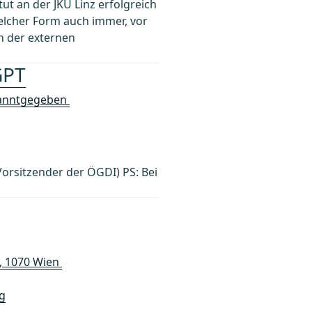
tut an der JKU Linz erfolgreich
elcher Form auch immer, vor
n der externen
GPT
ekanntgegeben
 Vorsitzender der ÖGDI) PS: Bei
A, 1070 Wien
g