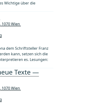
les Wichtige über die
n
A, 1070 Wien
g
ona dem Schriftsteller Franz
erden kann, setzen sich die
nterpretieren es. Lesungen:
neue Texte —
A, 1070 Wien
g