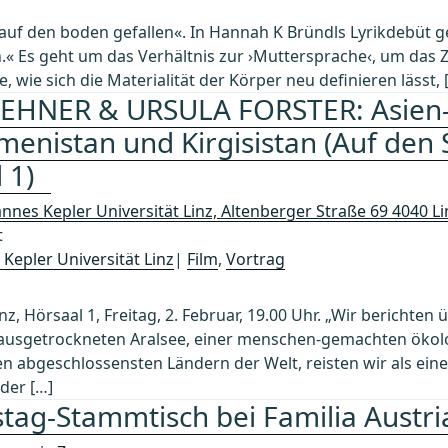
/ auf den boden gefallen«. In Hannah K Bründls Lyrikdebüt 
.« Es geht um das Verhältnis zur ›Muttersprache‹, um das Z
wie sich die Materialität der Körper neu definieren lässt, 
LEHNER & URSULA FORSTER: Asien-
menistan und Kirgisistan (Auf den
l 1)
nnes Kepler Universität Linz, Altenberger Straße 69 4040 L
t
 Kepler Universität Linz
|
Film
,
Vortrag
nz, Hörsaal 1, Freitag, 2. Februar, 19.00 Uhr. „Wir berichten
 ausgetrockneten Aralsee, einer menschen-gemachten ökol
n abgeschlossensten Ländern der Welt, reisten wir als ein
der […]
tag-Stammtisch bei Familia Austri