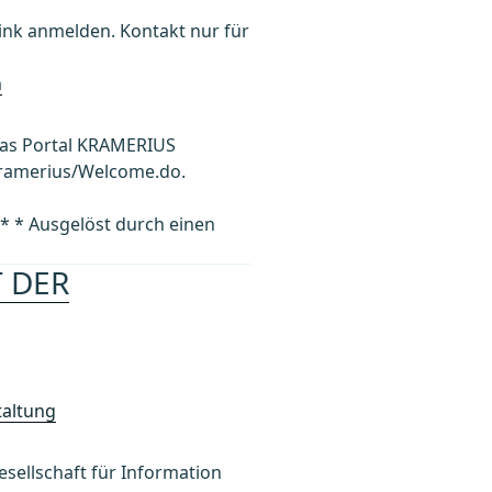
k anmelden. Kontakt nur für
h
 das Portal KRAMERIUS
/kramerius/Welcome.do.
 * Ausgelöst durch einen
T DER
taltung
llschaft für Information