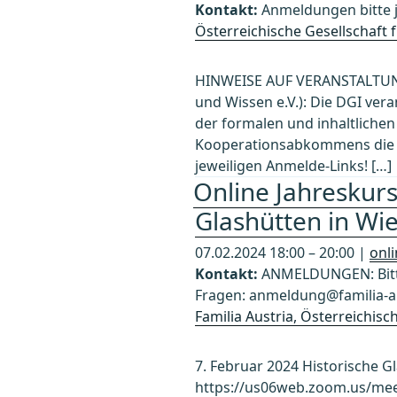
Kontakt:
Anmeldungen bitte 
Österreichische Gesellschaft
HINWEISE AUF VERANSTALTUN
und Wissen e.V.): Die DGI v
der formalen und inhaltlich
Kooperationsabkommens die er
jeweiligen Anmelde-Links! […]
Online Jahreskurs
Glashütten in W
07.02.2024 18:00 – 20:00 |
onl
Kontakt:
ANMELDUNGEN: Bitte
Fragen: anmeldung@familia-au
Familia Austria, Österreichis
7. Februar 2024 Historische 
https://us06web.zoom.us/meet