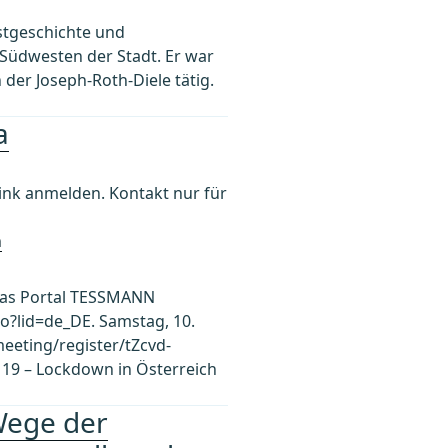
nstgeschichte und
m Südwesten der Stadt. Er war
 der Joseph-Roth-Diele tätig.
a
k anmelden. Kontakt nur für
h
 das Portal TESSMANN
po?lid=de_DE. Samstag, 10.
meeting/register/tZcvd-
19 – Lockdown in Österreich
Wege der