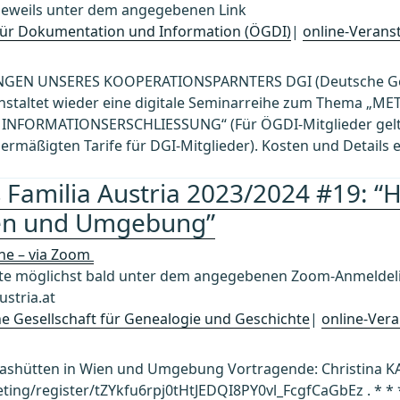
jeweils unter dem angegebenen Link
 für Dokumentation und Information (ÖGDI)
|
online-Verans
GEN UNSERES KOOPERATIONSPARNTERS DGI (Deutsche Gese
eranstaltet wieder eine digitale Seminarreihe zum Them
en INFORMATIONSERSCHLIESSUNG“ (Für ÖGDI-Mitglieder gel
mäßigten Tarife für DGI-Mitglieder). Kosten und Details 
 Familia Austria 2023/2024 #19: “H
ien und Umgebung”
ine – via Zoom
 möglichst bald unter dem angegebenen Zoom-Anmeldelin
stria.at
che Gesellschaft für Genealogie und Geschichte
|
online-Vera
Glashütten in Wien und Umgebung Vortragende: Christina KA
ing/register/tZYkfu6rpj0tHtJEDQI8PY0vl_FcgfCaGbEz . * * *