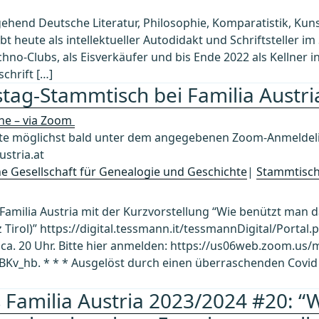
rgehend Deutsche Literatur, Philosophie, Komparatistik, Ku
bt heute als intellektueller Autodidakt und Schriftsteller i
no-Clubs, als Eisverkäufer und bis Ende 2022 als Kellner in
schrift […]
tag-Stammtisch bei Familia Austri
ine – via Zoom
 möglichst bald unter dem angegebenen Zoom-Anmeldelin
stria.at
che Gesellschaft für Genealogie und Geschichte
|
Stammtisc
Familia Austria mit der Kurzvorstellung “Wie benützt man
Tirol)” https://digital.tessmann.it/tessmannDigital/Portal.
 ca. 20 Uhr. Bitte hier anmelden: https://us06web.zoom.us/
_hb. * * * Ausgelöst durch einen überraschenden Covid 
s Familia Austria 2023/2024 #20: “