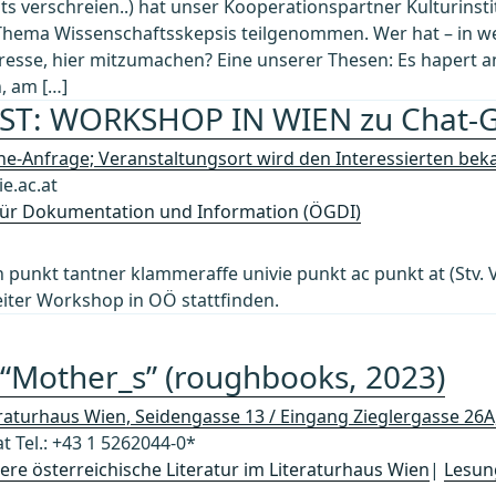
hts verschreien..) hat unser Kooperationspartner Kulturinsti
Thema Wissenschaftsskepsis teilgenommen. Wer hat – in w
eresse, hier mitzumachen? Eine unserer Thesen: Es hapert a
, am […]
ST: WORKSHOP IN WIEN zu Chat-
ne-Anfrage; Veranstaltungsort wird den Interessierten b
e.ac.at
 für Dokumentation und Information (ÖGDI)
on punkt tantner klammeraffe univie punkt ac punkt at (Stv.
eiter Workshop in OÖ stattfinden.
“Mother_s” (roughbooks, 2023)
eraturhaus Wien, Seidengasse 13 / Eingang Zieglergasse 26
t Tel.: +43 1 5262044-0*
re österreichische Literatur im Literaturhaus Wien
|
Lesun