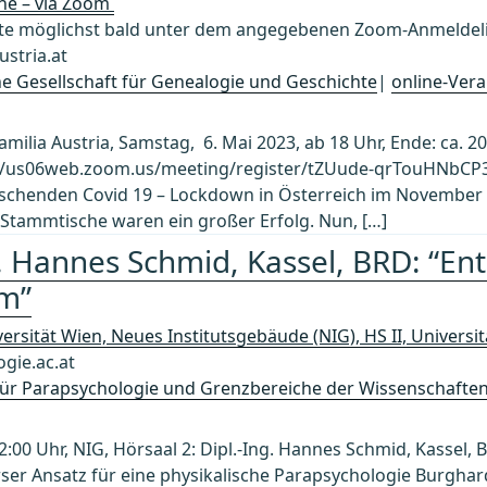
ine – via Zoom
 möglichst bald unter dem angegebenen Zoom-Anmeldelin
stria.at
che Gesellschaft für Genealogie und Geschichte
|
online-Vera
ilia Austria, Samstag, 6. Mai 2023, ab 18 Uhr, Ende: ca. 20 
//us06web.zoom.us/meeting/register/tZUude-qrTouHNbCP3
schenden Covid 19 – Lockdown in Österreich im November 2
tammtische waren ein großer Erfolg. Nun, […]
g. Hannes Schmid, Kassel, BRD: “En
im”
ersität Wien, Neues Institutsgebäude (NIG), HS II, Universi
gie.ac.at
 für Parapsychologie und Grenzbereiche der Wissenschafte
2:00 Uhr, NIG, Hörsaal 2: Dipl.-Ing. Hannes Schmid, Kassel, 
ser Ansatz für eine physikalische Parapsychologie Burghar