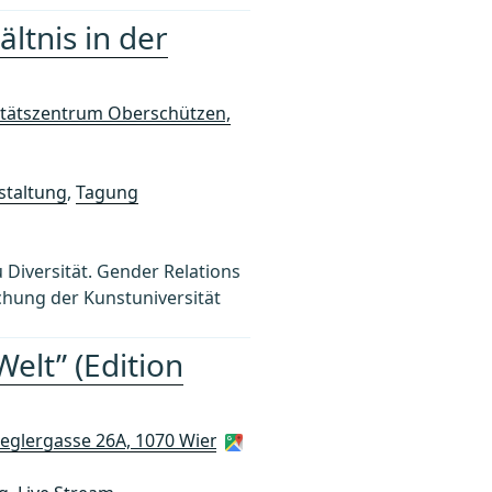
ältnis in der
sitätszentrum Oberschützen,
staltung
,
Tagung
u Diversität. Gender Relations
schung der Kunstuniversität
elt” (Edition
ieglergasse 26A, 1070 Wien