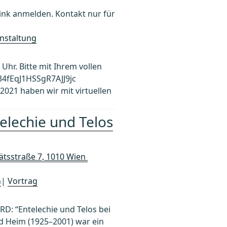
k anmelden. Kontakt nur für
nstaltung
Uhr. Bitte mit Ihrem vollen
4fEqJ1HSSgR7AJJ9jc
021 haben wir mit virtuellen
telechie und Telos
tätsstraße 7, 1010 Wien
n
|
Vortrag
BRD: “Entelechie und Telos bei
d Heim (1925–2001) war ein