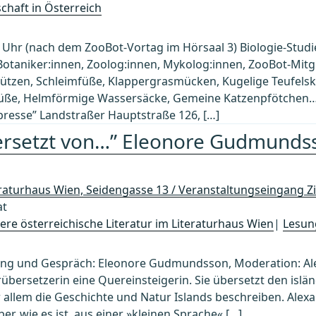
chaft in Österreich
 Uhr (nach dem ZooBot-Vortag im Hörsaal 3) Biologie-Studi
Botaniker:innen, Zoolog:innen, Mykolog:innen, ZooBot-Mitgl
ützen, Schleimfüße, Klappergrasmücken, Kugelige Teufelskr
üße, Helmförmige Wassersäcke, Gemeine Katzenpfötchen…
presse” Landstraßer Hauptstraße 126, […]
bersetzt von…” Eleonore Gudmund
eraturhaus Wien, Seidengasse 13 / Veranstaltungseingang Z
at
re österreichische Literatur im Literaturhaus Wien
|
Lesun
esung und Gespräch: Eleonore Gudmundsson, Moderation: Al
übersetzerin eine Quereinsteigerin. Sie übersetzt den islä
allem die Geschichte und Natur Islands beschreiben. Alexa
 wie es ist, aus einer »kleinen Sprache« […]