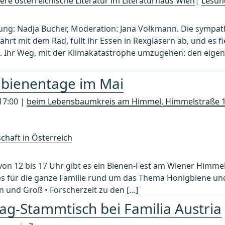
re österreichische Literatur im Literaturhaus Wien
|
Lesun
sung: Nadja Bucher, Moderation: Jana Volkmann. Die sympat
fährt mit dem Rad, füllt ihr Essen in Rexgläsern ab, und es fie
ken. Ihr Weg, mit der Klimakatastrophe umzugehen: den eig
dbienentage im Mai
17:00 |
beim Lebensbaumkreis am Himmel, Himmelstraße 1
chaft in Österreich
 von 12 bis 17 Uhr gibt es ein Bienen-Fest am Wiener Himme
 für die ganze Familie rund um das Thema Honigbiene und 
in und Groß • Forscherzelt zu den […]
ag-Stammtisch bei Familia Austria