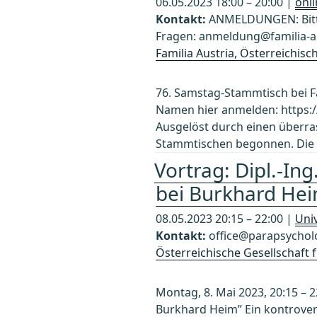
06.05.2023 18:00 – 20:00 |
onl
Kontakt:
ANMELDUNGEN: Bitte
Fragen: anmeldung@familia-au
Familia Austria, Österreichis
76. Samstag-Stammtisch bei Fam
Namen hier anmelden: https:
Ausgelöst durch einen überra
Stammtischen begonnen. Die S
Vortrag: Dipl.-In
bei Burkhard He
08.05.2023 20:15 – 22:00 |
Univ
Kontakt:
office@parapsycholo
Österreichische Gesellschaft
Montag, 8. Mai 2023, 20:15 – 2
Burkhard Heim” Ein kontrover