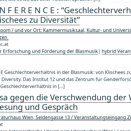
N F E R E N C E : “Geschlechterverh
ischees zu Diversität”
Zoom / und vor Ort: Kammermusiksaal, Kultur- und Univer
tzen
c.at
zur Erforschung und Förderung der Blasmusik
|
hybrid Veran
C E Geschlechterverhältnis in der Blasmusik: von Klischees z
o Diversity. Das Institut 12 und das Zentrum für Genderfor
Geschlechterverhältnis in […]
sa gegen die Verschwendung der W
 Lesung und Gespräch
eraturhaus Wien, Seidengasse 13 / Veranstaltungseingang Z
at