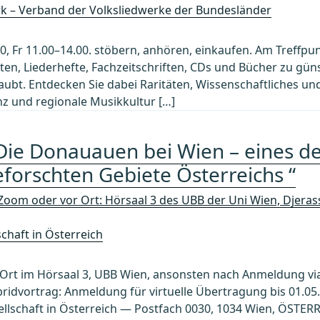
rk – Verband der Volksliedwerke der Bundesländer
00, Fr 11.00–14.00. stöbern, anhören, einkaufen. Am Treffp
ten, Liederhefte, Fachzeitschriften, CDs und Bücher zu gün
laubt. Entdecken Sie dabei Raritäten, Wissenschaftliches 
nz und regionale Musikkultur […]
Die Donauauen bei Wien – eines de
forschten Gebiete Österreichs “
 Zoom oder vor Ort: Hörsaal 3 des UBB der Uni Wien, Djeras
chaft in Österreich
 Ort im Hörsaal 3, UBB Wien, ansonsten nach Anmeldung v
idvortrag: Anmeldung für virtuelle Übertragung bis 01.05
llschaft in Österreich — Postfach 0030, 1034 Wien, ÖSTE