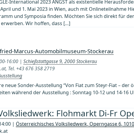
 GLE-International 2023 ANGST als existentielle Herausfor
April und 1. Mai 2023 in Wien, auch mit Onlineteilnahme H
amm und Symposia finden. Möchten Sie sich direkt für d
 erwerben. Wir hoffen, dass […]
gfried-Marcus-Automobilmuseum-Stockerau
:00-16:00 |
Schießstattgasse 9, 2000 Stockerau
.at, Tel. +43 676 358 2719
Ausstellung
e neue Sonder-Ausstellung “Von Fiat zum Steyr-Fiat – der ös
iten während der Ausstellung : Sonntag 10-12 und 14-16 Uh
 Volksliedwerk: Flohmarkt Di-Fr Op
14:00 |
Österreichisches Volksliedwerk, Operngasse 6, 101
k.at