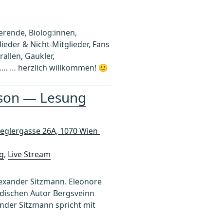
erende, Biolog:innen,
ieder & Nicht-Mitglieder, Fans
allen, Gaukler,
… … herzlich willkommen! 🙂
sson — Lesung
ieglergasse 26A, 1070 Wien
g
,
Live Stream
exander Sitzmann. Eleonore
ndischen Autor Bergsveinn
nder Sitzmann spricht mit