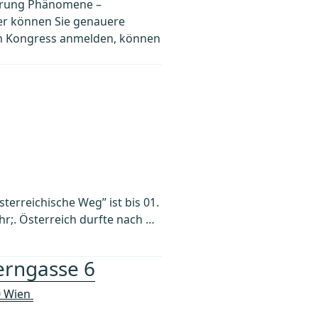
derung Phänomene –
ier können Sie genauere
en Kongress anmelden, können
terreichische Weg” ist bis 01.
r;. Österreich durfte nach …
erngasse 6
0 Wien