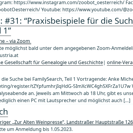
agram: https://www.instagram.com/zoobot_oesterreich/ Fa
obotOesterreich/ Youtube: https://www.youtube.com/@zo
 #31: “Praxisbeispiele für die Such
 1”
ine – via Zoom
 möglichst bald unter dem angegebenen Zoom-Anmeldelin
stria.at
che Gesellschaft für Genealogie und Geschichte
|
online-Vera
r die Suche bei FamilySearch, Teil 1 Vortragende: Anke Mich
ting/register/tZYpfumhrjIqHdG-5ImXcWC4gh5XFrZa1U7w Wir 
lyseabende an. Jeweils am Mittwoch ab 18 Uhr, gibt es uns
lediglich einen PC mit Lautsprecher und möglichst auch […]
ch
riger „Zur Alten Weinpresse“, Landstraßer Hauptstraße 12
tte um Anmeldung bis 1.05.2023.