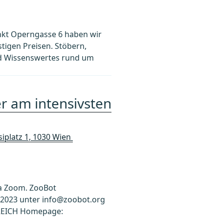
unkt Operngasse 6 haben wir
stigen Preisen. Stöbern,
und Wissenswertes rund um
r am intensivsten
siplatz 1, 1030 Wien
ia Zoom. ZooBot
.2023 unter info@zoobot.org
RREICH Homepage: