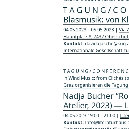
T A G U N G / C O 
Blasmusik: von Kl
04.05.2023 – 05.05.2023 |
Via 
Hauptplatz 8, 7432 Oberschü
Kontakt:
david.gasche@kug.a
Internationale Gesellschaft 
T A G U N G / C O N F E R E N 
in Wind Music: from Clichés t
Graz organisieren die Tagung 
Nadja Bucher “Ro
Atelier, 2023) —
04.05.2023 19:00 – 21:00 |
Lit
Kontakt:
Info@literaturhaus.