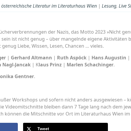
österreichische Literatur im Literaturhaus Wien
|
Lesung
,
Live 
Bücherverbrennungen der Nazis, das Motto 2023 »Nicht ge
n sein ist nicht genug – über mangelnde eigene Aktivitäte
t genug Liebe, Wissen, Lesen, Chancen … vieles.
ger
|
Gerhard Altmann
|
Ruth Aspöck
|
Hans Augustin
a Nagl-Jancak
| K
laus Prinz
|
Marlen Schachinger
.
onika Gentner
.
außer Workshops und sofern nicht anders ausgewiesen – k
ie Videomitschnitte bleiben dann 7 Tage lang nach dem jew
ch können die Mitschnitte vor Ort im Literaturhaus Wien i
Tweet