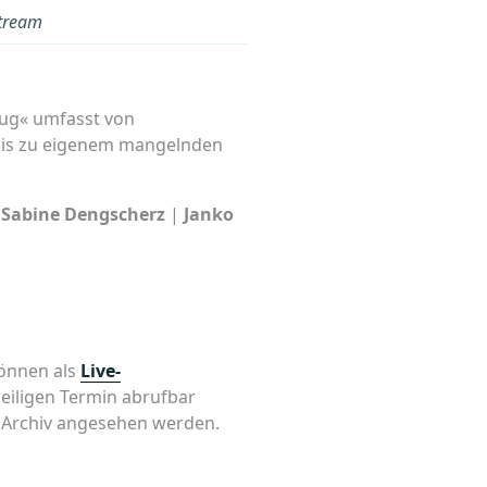
Stream
nug« umfasst von
n bis zu eigenem mangelnden
|
Sabine Dengscherz
|
Janko
önnen als
Live-
eiligen Termin abrufbar
m Archiv angesehen werden.