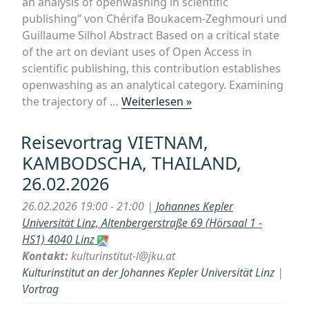
an analysis of openwashing in scientific
publishing” von Chérifa Boukacem-Zeghmouri und
Guillaume Silhol Abstract Based on a critical state
of the art on deviant uses of Open Access in
scientific publishing, this contribution establishes
openwashing as an analytical category. Examining
„Online-
the trajectory of …
Weiterlesen »
Vortrag
in
Reisevortrag VIETNAM,
der
KAMBODSCHA, THAILAND,
Reihe
26.02.2026
„Open
Divide“
26.02.2026 19:00 - 21:00 |
Johannes Kepler
(Ulrich
Universität Linz, Altenbergerstraße 69 (Hörsaal 1 -
Herb
HS1) 4040 Linz
et
Kontakt:
kulturinstitut-l@jku.at
al.,
Kulturinstitut an der Johannes Kepler Universität Linz
|
Organisation):
Vortrag
„OPENWASHING““