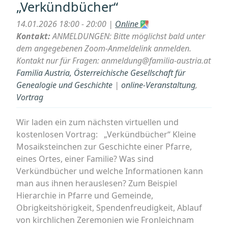
„Verkündbücher“
Was
wir
14.01.2026 18:00 - 20:00 |
Online
aus
Kontakt:
ANMELDUNGEN: Bitte möglichst bald unter
dem
dem angegebenen Zoom-Anmeldelink anmelden.
Innenohr
Kontakt nur für Fragen: anmeldung@familia-austria.at
lernen
Familia Austria, Österreichische Gesellschaft für
können.“
Genealogie und Geschichte
|
online-Veranstaltung
,
Vortrag
Wir laden ein zum nächsten virtuellen und
kostenlosen Vortrag: „Verkündbücher“ Kleine
Mosaiksteinchen zur Geschichte einer Pfarre,
eines Ortes, einer Familie? Was sind
Verkündbücher und welche Informationen kann
man aus ihnen herauslesen? Zum Beispiel
Hierarchie in Pfarre und Gemeinde,
Obrigkeitshörigkeit, Spendenfreudigkeit, Ablauf
von kirchlichen Zeremonien wie Fronleichnam