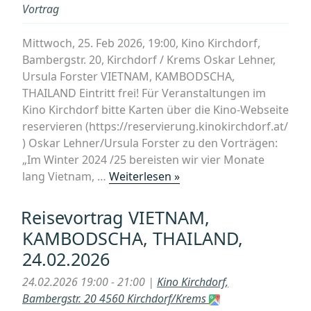
Vortrag
Mittwoch, 25. Feb 2026, 19:00, Kino Kirchdorf,
Bambergstr. 20, Kirchdorf / Krems Oskar Lehner,
Ursula Forster VIETNAM, KAMBODSCHA,
THAILAND Eintritt frei! Für Veranstaltungen im
Kino Kirchdorf bitte Karten über die Kino-Webseite
reservieren (https://reservierung.kinokirchdorf.at/
) Oskar Lehner/Ursula Forster zu den Vorträgen:
„Im Winter 2024 /25 bereisten wir vier Monate
„Reisevortrag
lang Vietnam, …
Weiterlesen »
VIETNAM,
KAMBODSCHA,
Reisevortrag VIETNAM,
THAILAND,
KAMBODSCHA, THAILAND,
25.02.2026“
24.02.2026
24.02.2026 19:00 - 21:00 |
Kino Kirchdorf,
Bambergstr. 20 4560 Kirchdorf/Krems