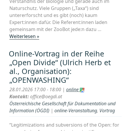
Verständnis der Biologie und gerade auch im
Naturschutz. Viele Gruppen („Taxa“) sind
untererforscht und es gibt (noch) kaum
Expert:innen dafür. Die Referent:innen laden
gemeinsam mit der ZooBot jede:n dazu …
„Ankündigung
Weiterlesen »
Hybridvortragsreihe/Lehrveranstaltung
„Stiefkinder
Online-Vortrag in der Reihe
der
„Open Divide“ (Ulrich Herb et
Taxonomie
al., Organisation):
–
„OPENWASHING“
Show
&
28.01.2026 17:00 - 18:00 |
online
Tell““
Kontakt:
office@oegdi.at
Österreichische Gesellschaft für Dokumentation und
Information (ÖGDI)
|
online-Veranstaltung
,
Vortrag
“Legitimizations and subversions of the Open: for