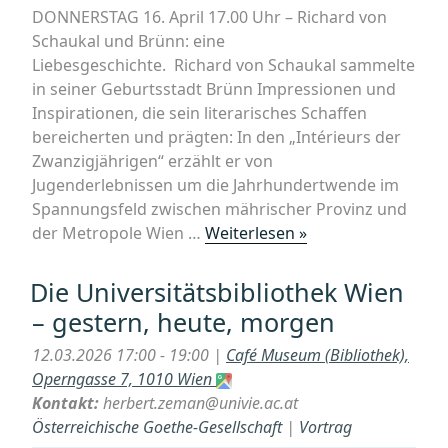
study
DONNERSTAG 16. April 17.00 Uhr – Richard von
from
Schaukal und Brünn: eine
Scotland“
Liebesgeschichte. Richard von Schaukal sammelte
in seiner Geburtsstadt Brünn Impressionen und
Inspirationen, die sein literarisches Schaffen
bereicherten und prägten: In den „Intérieurs der
Zwanzigjährigen“ erzählt er von
Jugenderlebnissen um die Jahrhundertwende im
Spannungsfeld zwischen mährischer Provinz und
„Richard
der Metropole Wien …
Weiterlesen »
von
Schaukal
Die Universitätsbibliothek Wien
und
– gestern, heute, morgen
Brünn:
eine
12.03.2026 17:00 - 19:00 |
Café Museum (Bibliothek),
Liebesgeschichte“
Operngasse 7, 1010 Wien
Kontakt:
herbert.zeman@univie.ac.at
Österreichische Goethe-Gesellschaft
|
Vortrag