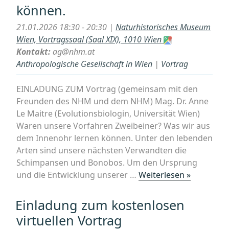
können.
21.01.2026 18:30 - 20:30 |
Naturhistorisches Museum
Wien, Vortragssaal (Saal XIX), 1010 Wien
Kontakt:
ag@nhm.at
Anthropologische Gesellschaft in Wien
|
Vortrag
EINLADUNG ZUM Vortrag (gemeinsam mit den
Freunden des NHM und dem NHM) Mag. Dr. Anne
Le Maitre (Evolutionsbiologin, Universität Wien)
Waren unsere Vorfahren Zweibeiner? Was wir aus
dem Innenohr lernen können. Unter den lebenden
Arten sind unsere nächsten Verwandten die
Schimpansen und Bonobos. Um den Ursprung
„Vortrag:
und die Entwicklung unserer …
Weiterlesen »
Waren
unsere
Einladung zum kostenlosen
Vorfahre
virtuellen Vortrag
Zweibeine