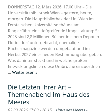
DONNERSTAG 12. März 2026, 17.00 Uhr – Die
Universitätsbibliothek Wien – gestern, heute,
morgen. Die Hauptbibliothek der Uni Wien im
Ferstel’schen Universitätsgebäude am
Ring erfährt eine tiefgreifende Umgestaltung: Seit
2025 sind 2,8 Millionen Bücher in einem Depot in
Floridsdorf untergebracht, ehemalige
Büchermagazine werden umgebaut und im
Herbst 2027 einer neuen Bestimmung übergeben.
Was dahinter steckt und in welche großen
Entwicklungslinien diese Umbrüche einzuordnen
„Die
…
Weiterlesen »
Universitätsbibliothek
Wien
Die Letzten ihrer Art –
–
Themenabend im Haus des
gestern,
Meeres
heute,
morgen“
02.03.2026 17:00 - 20:15 |
Haus des Meeres -