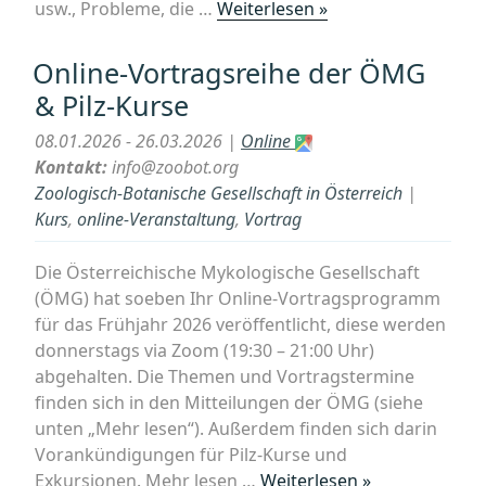
„Einladung
usw., Probleme, die …
Weiterlesen »
zum
kostenlosen
Online-Vortragsreihe der ÖMG
virtuellen
& Pilz-Kurse
Vortrag
„Verkündbücher““
08.01.2026 - 26.03.2026 |
Online
Kontakt:
info@zoobot.org
Zoologisch-Botanische Gesellschaft in Österreich
|
Kurs
,
online-Veranstaltung
,
Vortrag
Die Österreichische Mykologische Gesellschaft
(ÖMG) hat soeben Ihr Online-Vortragsprogramm
für das Frühjahr 2026 veröffentlicht, diese werden
donnerstags via Zoom (19:30 – 21:00 Uhr)
abgehalten. Die Themen und Vortragstermine
finden sich in den Mitteilungen der ÖMG (siehe
unten „Mehr lesen“). Außerdem finden sich darin
Vorankündigungen für Pilz-Kurse und
„Online-
Exkursionen. Mehr lesen …
Weiterlesen »