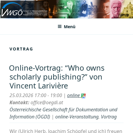
Zum
Inhalt
VWGÖ
Federation of Austrian Scientific Societies
springen
Menü
VORTRAG
Online-Vortrag: “Who owns
scholarly publishing?” von
Vincent Larivière
25.03.2026 17:00 - 19:00 |
online
Kontakt:
office@oegdi.at
Österreichische Gesellschaft für Dokumentation und
Information (ÖGDI)
|
online-Veranstaltung
,
Vortrag
Wir (Ulrich Herb, Joachim Schöpfel und ich) freuen