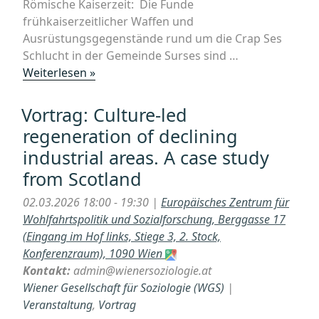
Römische Kaiserzeit: Die Funde
frühkaiserzeitlicher Waffen und
Ausrüstungsgegenstände rund um die Crap Ses
Schlucht in der Gemeinde Surses sind …
„hybrid
Weiterlesen »
Vortrag
auf
Vortrag: Culture-led
Einladung
regeneration of declining
des
industrial areas. A case study
AK
from Scotland
Römische
Kaiserzeit
02.03.2026 18:00 - 19:30 |
Europäisches Zentrum für
Hannes
Wohlfahrtspolitik und Sozialforschung, Berggasse 17
Flück:
(Eingang im Hof links, Stiege 3, 2. Stock,
„CVMBAT
Konferenzraum), 1090 Wien
–
Kontakt:
admin@wienersoziologie.at
Archäologische
Wiener Gesellschaft für Soziologie (WGS)
|
Forschungen
Veranstaltung
,
Vortrag
zu