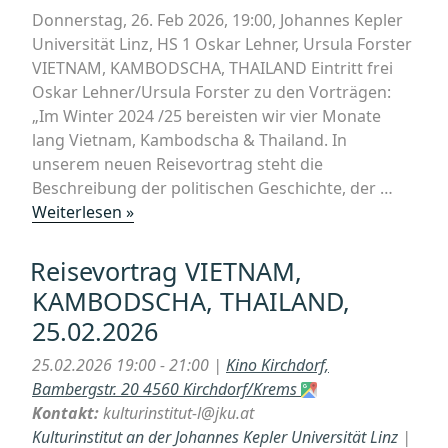
Donnerstag, 26. Feb 2026, 19:00, Johannes Kepler
Universität Linz, HS 1 Oskar Lehner, Ursula Forster
VIETNAM, KAMBODSCHA, THAILAND Eintritt frei
Oskar Lehner/Ursula Forster zu den Vorträgen:
„Im Winter 2024 /25 bereisten wir vier Monate
lang Vietnam, Kambodscha & Thailand. In
unserem neuen Reisevortrag steht die
Beschreibung der politischen Geschichte, der …
„Reisevortrag
Weiterlesen »
VIETNAM,
KAMBODSCHA,
Reisevortrag VIETNAM,
THAILAND,
KAMBODSCHA, THAILAND,
26.02.2026“
25.02.2026
25.02.2026 19:00 - 21:00 |
Kino Kirchdorf,
Bambergstr. 20 4560 Kirchdorf/Krems
Kontakt:
kulturinstitut-l@jku.at
Kulturinstitut an der Johannes Kepler Universität Linz
|