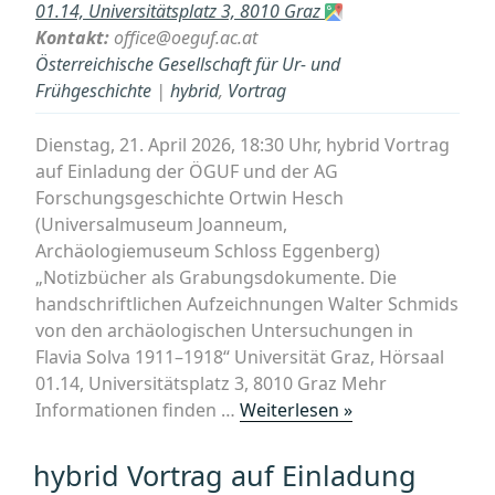
01.14, Universitätsplatz 3, 8010 Graz
Kontakt:
office@oeguf.ac.at
Österreichische Gesellschaft für Ur- und
Frühgeschichte
|
hybrid
,
Vortrag
Dienstag, 21. April 2026, 18:30 Uhr, hybrid Vortrag
auf Einladung der ÖGUF und der AG
Forschungsgeschichte Ortwin Hesch
(Universalmuseum Joanneum,
Archäologiemuseum Schloss Eggenberg)
„Notizbücher als Grabungsdokumente. Die
handschriftlichen Aufzeichnungen Walter Schmids
von den archäologischen Untersuchungen in
Flavia Solva 1911–1918“ Universität Graz, Hörsaal
01.14, Universitätsplatz 3, 8010 Graz Mehr
„hybrid
Informationen finden …
Weiterlesen »
Vortrag:
„Notizbücher
hybrid Vortrag auf Einladung
als