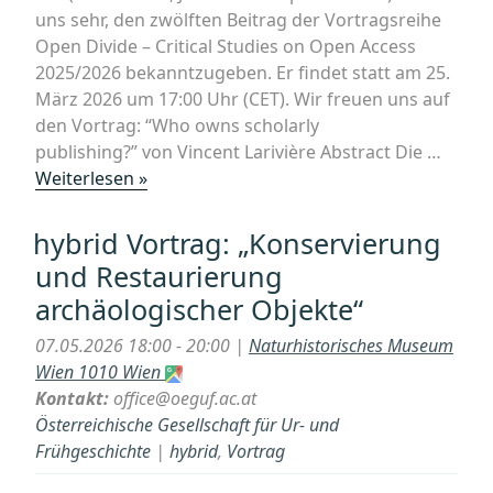
uns sehr, den zwölften Beitrag der Vortragsreihe
Open Divide – Critical Studies on Open Access
2025/2026 bekanntzugeben. Er findet statt am 25.
März 2026 um 17:00 Uhr (CET). Wir freuen uns auf
den Vortrag: “Who owns scholarly
publishing?” von Vincent Larivière Abstract Die …
„Online-
Weiterlesen »
Vortrag:
“Who
hybrid Vortrag: „Konservierung
owns
und Restaurierung
scholarly
archäologischer Objekte“
publishing?” von
Vincent
07.05.2026 18:00 - 20:00 |
Naturhistorisches Museum
Larivière“
Wien 1010 Wien
Kontakt:
office@oeguf.ac.at
Österreichische Gesellschaft für Ur- und
Frühgeschichte
|
hybrid
,
Vortrag