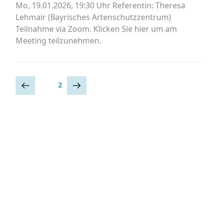
Mo, 19.01.2026, 19:30 Uhr Referentin: Theresa
Lehmair (Bayrisches Artenschutzzentrum)
Teilnahme via Zoom. Klicken Sie hier um am
Meeting teilzunehmen.
Seitennummerierung
Vorherige
Nächste
Seite
2
Seite
Seite
der
Beiträge