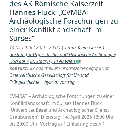
des AK Römische Kaiserzeit
Grabungsdokum
Hannes Flück: „CVMBAT –
Die
Archäologische Forschungen zu
handschriftliche
Aufzeichnungen
einer Konfliktlandschaft im
Walter
Surses”
Schmids
von
14.04.2026 18:00 - 20:00 |
Franz-Klein-Gasse 1
den
(Institut für Urgeschichte und Historische Archäologie,
archäologischen
Hörsaal 7 [3. Stock]) , 1190 Wien
Untersuchungen
Kontakt:
ak-neolithikum-bronzezeit@oeguf.ac.at
in
Österreichische Gesellschaft für Ur- und
Flavia
Frühgeschichte
|
hybrid
,
Vortrag
Solva
1911–
CVMBAT – Archäologische Forschungen zu einer
1918““
Konfliktlandschaft im Surses Hannes Flück
(Universität Basel und Archäologischer Dienst
Graubünden) Dienstag, 14. April 2026 18:00 Uhr
bis 20:00 Uhr Vortrag auf Einladung des AK