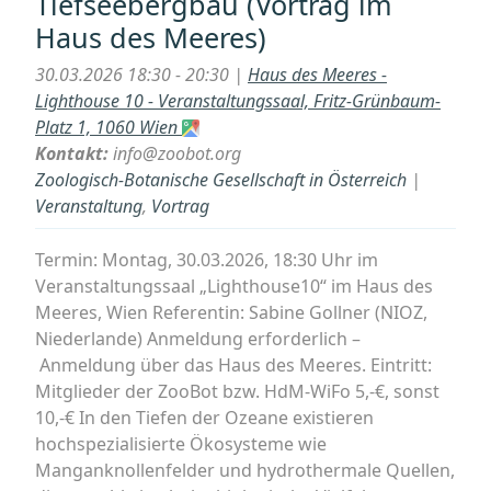
Tiefseebergbau (Vortrag im
Themenabend
Haus des Meeres)
im
Haus
30.03.2026 18:30 - 20:30 |
Haus des Meeres -
des
Lighthouse 10 - Veranstaltungssaal, Fritz-Grünbaum-
Meeres“
Platz 1, 1060 Wien
Kontakt:
info@zoobot.org
Zoologisch-Botanische Gesellschaft in Österreich
|
Veranstaltung
,
Vortrag
Termin: Montag, 30.03.2026, 18:30 Uhr im
Veranstaltungssaal „Lighthouse10“ im Haus des
Meeres, Wien Referentin: Sabine Gollner (NIOZ,
Niederlande) Anmeldung erforderlich –
Anmeldung über das Haus des Meeres. Eintritt:
Mitglieder der ZooBot bzw. HdM-WiFo 5,-€, sonst
10,-€ In den Tiefen der Ozeane existieren
hochspezialisierte Ökosysteme wie
Manganknollenfelder und hydrothermale Quellen,