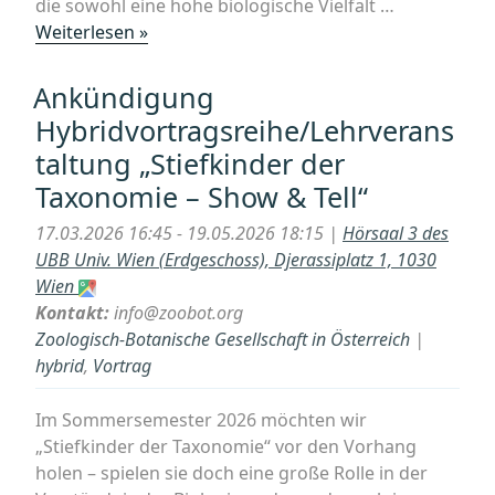
die sowohl eine hohe biologische Vielfalt …
„Goldrausch
Weiterlesen »
in
der
Ankündigung
Tiefsee?
Hybridvortragsreihe/Lehrverans
Umweltfolgen
taltung „Stiefkinder der
von
Taxonomie – Show & Tell“
Tiefseebergbau
(Vortrag
17.03.2026 16:45 - 19.05.2026 18:15 |
Hörsaal 3 des
im
UBB Univ. Wien (Erdgeschoss), Djerassiplatz 1, 1030
Haus
Wien
des
Kontakt:
info@zoobot.org
Meeres)“
Zoologisch-Botanische Gesellschaft in Österreich
|
hybrid
,
Vortrag
Im Sommersemester 2026 möchten wir
„Stiefkinder der Taxonomie“ vor den Vorhang
holen – spielen sie doch eine große Rolle in der