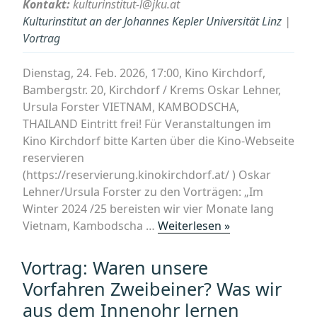
Kontakt:
kulturinstitut-l@jku.at
Kulturinstitut an der Johannes Kepler Universität Linz
|
Vortrag
Dienstag, 24. Feb. 2026, 17:00, Kino Kirchdorf,
Bambergstr. 20, Kirchdorf / Krems Oskar Lehner,
Ursula Forster VIETNAM, KAMBODSCHA,
THAILAND Eintritt frei! Für Veranstaltungen im
Kino Kirchdorf bitte Karten über die Kino-Webseite
reservieren
(https://reservierung.kinokirchdorf.at/ ) Oskar
Lehner/Ursula Forster zu den Vorträgen: „Im
Winter 2024 /25 bereisten wir vier Monate lang
„Reisevortrag
Vietnam, Kambodscha …
Weiterlesen »
VIETNAM,
KAMBODSCHA,
Vortrag: Waren unsere
THAILAND,
Vorfahren Zweibeiner? Was wir
24.02.2026“
aus dem Innenohr lernen