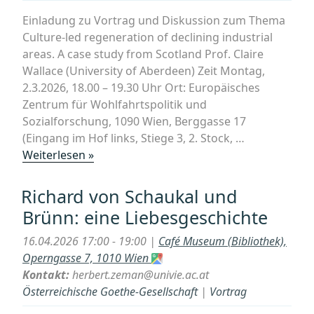
einer
Einladung zu Vortrag und Diskussion zum Thema
Konfliktlandschaft
Culture-led regeneration of declining industrial
im
areas. A case study from Scotland Prof. Claire
Surses”“
Wallace (University of Aberdeen) Zeit Montag,
2.3.2026, 18.00 – 19.30 Uhr Ort: Europäisches
Zentrum für Wohlfahrtspolitik und
Sozialforschung, 1090 Wien, Berggasse 17
(Eingang im Hof links, Stiege 3, 2. Stock, …
„Vortrag:
Weiterlesen »
Culture-
led
Richard von Schaukal und
regeneration
Brünn: eine Liebesgeschichte
of
declining
16.04.2026 17:00 - 19:00 |
Café Museum (Bibliothek),
industrial
Operngasse 7, 1010 Wien
areas.
Kontakt:
herbert.zeman@univie.ac.at
A
Österreichische Goethe-Gesellschaft
|
Vortrag
case