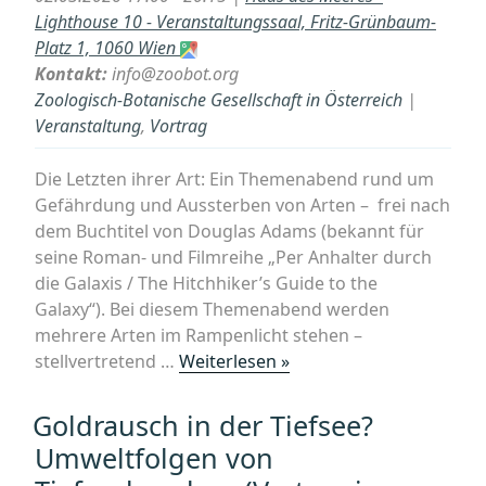
Lighthouse 10 - Veranstaltungssaal, Fritz-Grünbaum-
Platz 1, 1060 Wien
Kontakt:
info@zoobot.org
Zoologisch-Botanische Gesellschaft in Österreich
|
Veranstaltung
,
Vortrag
Die Letzten ihrer Art: Ein Themenabend rund um
Gefährdung und Aussterben von Arten – frei nach
dem Buchtitel von Douglas Adams (bekannt für
seine Roman- und Filmreihe „Per Anhalter durch
die Galaxis / The Hitchhiker’s Guide to the
Galaxy“). Bei diesem Themenabend werden
mehrere Arten im Rampenlicht stehen –
„Die
stellvertretend …
Weiterlesen »
Letzten
ihrer
Goldrausch in der Tiefsee?
Art
Umweltfolgen von
–