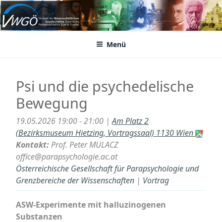
Zum
Inhalt
VWGÖ
Federation of Austrian Scientific Societies
springen
Menü
Psi und die psychedelische
Bewegung
19.05.2026 19:00 - 21:00 |
Am Platz 2
(Bezirksmuseum Hietzing, Vortragssaal) 1130 Wien
Kontakt:
Prof. Peter MULACZ
office@parapsychologie.ac.at
Österreichische Gesellschaft für Parapsychologie und
Grenzbereiche der Wissenschaften
|
Vortrag
ASW-Experimente mit halluzinogenen
Substanzen