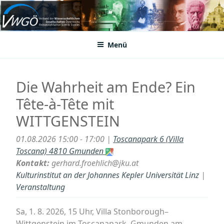
Zum
Inhalt
VWGÖ
Federation of Austrian Scientific Societies
springen
Menü
Die Wahrheit am Ende? Ein
Tête-à-Tête mit
WITTGENSTEIN
01.08.2026 15:00 - 17:00 |
Toscanapark 6 (Villa
Toscana) 4810 Gmunden
Kontakt:
gerhard.froehlich@jku.at
Kulturinstitut an der Johannes Kepler Universität Linz
|
Veranstaltung
Sa, 1. 8. 2026, 15 Uhr, Villa Stonborough–
Wittgenstein im Toscanapark, Gmunden am