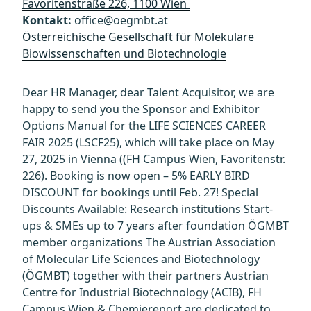
Favoritenstraße 226, 1100 Wien
Kontakt:
office@oegmbt.at
Österreichische Gesellschaft für Molekulare
Biowissenschaften und Biotechnologie
Dear HR Manager, dear Talent Acquisitor, we are
happy to send you the Sponsor and Exhibitor
Options Manual for the LIFE SCIENCES CAREER
FAIR 2025 (LSCF25), which will take place on May
27, 2025 in Vienna ((FH Campus Wien, Favoritenstr.
226). Booking is now open – 5% EARLY BIRD
DISCOUNT for bookings until Feb. 27! Special
Discounts Available: Research institutions Start-
ups & SMEs up to 7 years after foundation ÖGMBT
member organizations The Austrian Association
of Molecular Life Sciences and Biotechnology
(ÖGMBT) together with their partners Austrian
Centre for Industrial Biotechnology (ACIB), FH
Campus Wien & Chemiereport are dedicated to