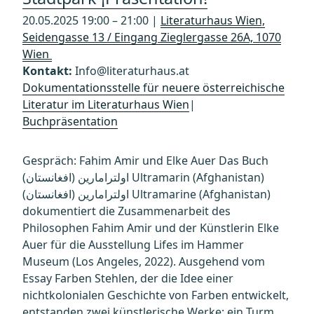
20.05.2025 19:00 – 21:00 |
Literaturhaus Wien,
Seidengasse 13 / Eingang Zieglergasse 26A, 1070
Wien
Kontakt:
Info@literaturhaus.at
Dokumentationsstelle für neuere österreichische
Literatur im Literaturhaus Wien
|
Buchpräsentation
Gespräch: Fahim Amir und Elke Auer Das Buch
(اولترامارین (افغانستان Ultramarin (Afghanistan)
(اولترامارین (افغانستان Ultramarine (Afghanistan)
dokumentiert die Zusammenarbeit des
Philosophen Fahim Amir und der Künstlerin Elke
Auer für die Ausstellung Lifes im Hammer
Museum (Los Angeles, 2022). Ausgehend vom
Essay Farben Stehlen, der die Idee einer
nichtkolonialen Geschichte von Farben entwickelt,
entstanden zwei künstlerische Werke: ein Turm