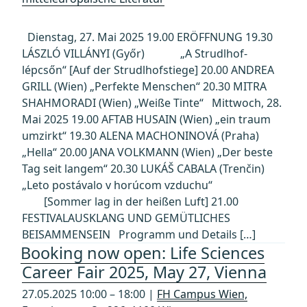
Dienstag, 27. Mai 2025 19.00 ERÖFFNUNG 19.30
LÁSZLÓ VILLÁNYI (Győr) „A Strudlhof-
lépcsőn“ [Auf der Strudlhofstiege] 20.00 ANDREA
GRILL (Wien) „Perfekte Menschen“ 20.30 MITRA
SHAHMORADI (Wien) „Weiße Tinte“ Mittwoch, 28.
Mai 2025 19.00 AFTAB HUSAIN (Wien) „ein traum
umzirkt“ 19.30 ALENA MACHONINOVÁ (Praha)
„Hella“ 20.00 JANA VOLKMANN (Wien) „Der beste
Tag seit langem“ 20.30 LUKÁŠ CABALA (Trenčin)
„Leto postávalo v horúcom vzduchu“
[Sommer lag in der heißen Luft] 21.00
FESTIVALAUSKLANG UND GEMÜTLICHES
BEISAMMENSEIN Programm und Details […]
Booking now open: Life Sciences
Career Fair 2025, May 27, Vienna
27.05.2025 10:00 – 18:00 |
FH Campus Wien,