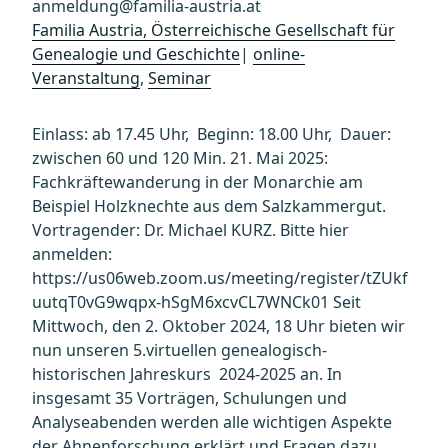
anmeldung@familia-austria.at
Familia Austria, Österreichische Gesellschaft für
Genealogie und Geschichte
|
online-
Veranstaltung
,
Seminar
Einlass: ab 17.45 Uhr, Beginn: 18.00 Uhr, Dauer:
zwischen 60 und 120 Min. 21. Mai 2025:
Fachkräftewanderung in der Monarchie am
Beispiel Holzknechte aus dem Salzkammergut.
Vortragender: Dr. Michael KURZ. Bitte hier
anmelden:
https://us06web.zoom.us/meeting/register/tZUkf
uutqT0vG9wqpx-hSgM6xcvCL7WNCk01 Seit
Mittwoch, den 2. Oktober 2024, 18 Uhr bieten wir
nun unseren 5.virtuellen genealogisch-
historischen Jahreskurs 2024-2025 an. In
insgesamt 35 Vorträgen, Schulungen und
Analyseabenden werden alle wichtigen Aspekte
der Ahnenforschung erklärt und Fragen dazu