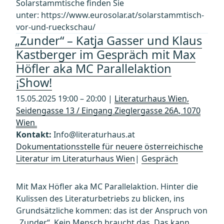
Solarstammtische finden Sie
unter: https://www.eurosolar.at/solarstammtisch-
vor-und-rueckschau/
„Zunder“ – Katja Gasser und Klaus
Kastberger im Gespräch mit Max
Höfler aka MC Parallelaktion
¡Show!
15.05.2025 19:00 – 20:00 |
Literaturhaus Wien,
Seidengasse 13 / Eingang Zieglergasse 26A, 1070
Wien
Kontakt:
Info@literaturhaus.at
Dokumentationsstelle für neuere österreichische
Literatur im Literaturhaus Wien
|
Gespräch
Mit Max Höfler aka MC Parallelaktion. Hinter die
Kulissen des Literaturbetriebs zu blicken, ins
Grundsätzliche kommen: das ist der Anspruch von
„Zunder“. Kein Mensch braucht das. Das kann