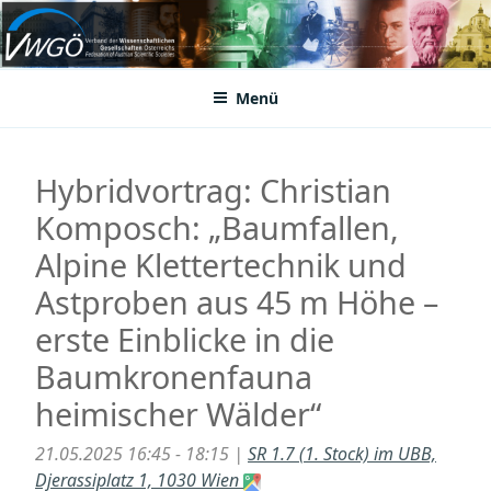
Zum
Inhalt
VWGÖ
Federation of Austrian Scientific Societies
springen
Menü
Hybridvortrag: Christian
Komposch: „Baumfallen,
Alpine Klettertechnik und
Astproben aus 45 m Höhe –
erste Einblicke in die
Baumkronenfauna
heimischer Wälder“
21.05.2025 16:45 - 18:15 |
SR 1.7 (1. Stock) im UBB,
Djerassiplatz 1, 1030 Wien