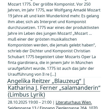
Mozart 1775. Der größte Komponist. Vor 250
Jahren, im Jahr 1775, war Wolfgang Amadé Mozart
19 Jahre alt und kein Wunderkind mehr. Es gelang
ihm aber, sich als Interpret und Komponist
durchzusetzen. 1775 war eines der produktivsten
Jahre im Leben des jungen Mozart! „Mozart …
muß einer der grösten musikalischen
Komponisten werden, die jemals gelebt haben“,
schrieb der Dichter und Komponist Christian
Schubart 1775 begeistert über Mozarts Oper La
finta giardiniera, die in jenem Jahr in München
uraufgeführt wurde. 1775 ist auch das Jahr der
Uraufführung von Il re […]
Angelika Reitzer „Blauzeug“ |
Katharina J. Ferner „salamanderin“
(Limbus Lyrik)
28.10.2025 19:00 – 21:00 |
Literaturhaus Wien,
Seidengasse 13 / Eingang Zieglergasse 26A, 1070