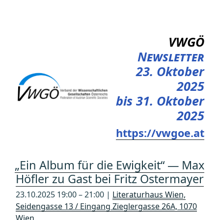
Zum
Inhalt
springen
VWGÖ
Newsletter
23. Oktober
2025
bis 31. Oktober
2025
https://vwgoe.at
„Ein Album für die Ewigkeit“ — Max
Höfler zu Gast bei Fritz Ostermayer
23.10.2025 19:00 – 21:00 |
Literaturhaus Wien,
Seidengasse 13 / Eingang Zieglergasse 26A, 1070
Wien