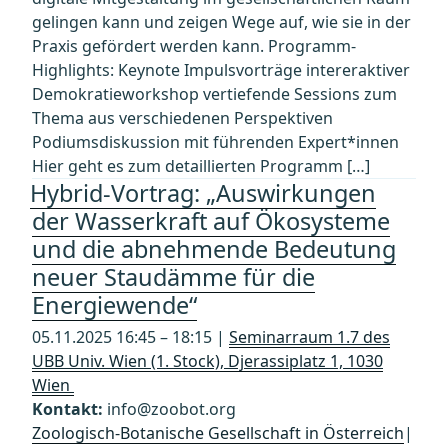
gelingen kann und zeigen Wege auf, wie sie in der
Praxis gefördert werden kann. Programm-
Highlights: Keynote Impulsvorträge intereraktiver
Demokratieworkshop vertiefende Sessions zum
Thema aus verschiedenen Perspektiven
Podiumsdiskussion mit führenden Expert*innen
Hier geht es zum detaillierten Programm […]
Hybrid-Vortrag: „Auswirkungen
der Wasserkraft auf Ökosysteme
und die abnehmende Bedeutung
neuer Staudämme für die
Energiewende“
05.11.2025 16:45 – 18:15 |
Seminarraum 1.7 des
UBB Univ. Wien (1. Stock), Djerassiplatz 1, 1030
Wien
Kontakt:
info@zoobot.org
Zoologisch-Botanische Gesellschaft in Österreich
|