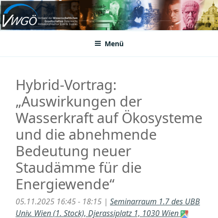
Zum
Inhalt
VWGÖ
Federation of Austrian Scientific Societies
springen
Menü
Hybrid-Vortrag:
„Auswirkungen der
Wasserkraft auf Ökosysteme
und die abnehmende
Bedeutung neuer
Staudämme für die
Energiewende“
05.11.2025 16:45 - 18:15 |
Seminarraum 1.7 des UBB
Univ. Wien (1. Stock), Djerassiplatz 1, 1030 Wien