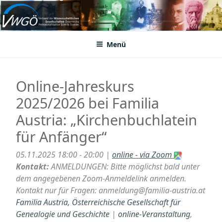
Zum
Inhalt
VWGÖ
Federation of Austrian Scientific Societies
springen
Menü
Online-Jahreskurs
2025/2026 bei Familia
Austria: „Kirchenbuchlatein
für Anfänger“
05.11.2025 18:00 - 20:00 |
online - via Zoom
Kontakt:
ANMELDUNGEN: Bitte möglichst bald unter
dem angegebenen Zoom-Anmeldelink anmelden.
Kontakt nur für Fragen: anmeldung@familia-austria.at
Familia Austria, Österreichische Gesellschaft für
Genealogie und Geschichte
|
online-Veranstaltung
,