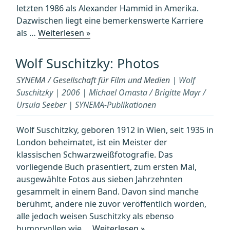
letzten 1986 als Alexander Hammid in Amerika.
Dazwischen liegt eine bemerkenswerte Karriere
„TRIBUTE
als …
Weiterlesen »
TO
SASHA:
Wolf Suschitzky: Photos
Das
SYNEMA / Gesellschaft für Film und Medien
| Wolf
filmischer
Suschitzky | 2006 | Michael Omasta / Brigitte Mayr /
Werk
Ursula Seeber | SYNEMA-Publikationen
von
ALEXANDER
Wolf Suschitzky, geboren 1912 in Wien, seit 1935 in
HAMMID
London beheimatet, ist ein Meister der
–
klassischen Schwarzweißfotografie. Das
Regie,
vorliegende Buch präsentiert, zum ersten Mal,
Kamera,
ausgewählte Fotos aus sieben Jahrzehnten
Schnitt
gesammelt in einem Band. Davon sind manche
und
berühmt, andere nie zuvor veröffentlich worden,
Kritiken“
alle jedoch weisen Suschitzky als ebenso
„Wolf
humorvollen wie …
Weiterlesen »