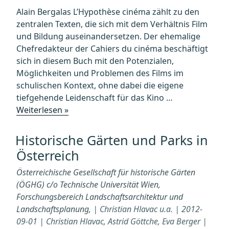
Film
Alain Bergalas L’Hypothèse cinéma zählt zu den
„The
zentralen Texten, die sich mit dem Verhältnis Film
Memory
und Bildung auseinandersetzen. Der ehemalige
of
Chefredakteur der Cahiers du cinéma beschäftigt
Justice““
sich in diesem Buch mit den Potenzialen,
Möglichkeiten und Problemen des Films im
schulischen Kontext, ohne dabei die eigene
tiefgehende Leidenschaft für das Kino …
„THE
Weiterlesen »
CINEMA
HYPOTHESIS
Historische Gärten und Parks in
—
Österreich
Teaching
Cinema
Österreichische Gesellschaft für historische Gärten
in
(ÖGHG) c/o Technische Universität Wien,
the
Forschungsbereich Landschaftsarchitektur und
Classroom
Landschaftsplanung,
| Christian Hlavac u.a. | 2012-
and
09-01 | Christian Hlavac, Astrid Göttche, Eva Berger |