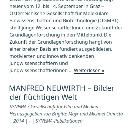
heuer vom 12. bis 14. September in Graz –
Österreichische Gesellschaft für Molekulare
Biowissenschaften und Biotechnologie (ÖGMBT)
stellt junge WissenschaftlerInnen und Zukunft der
Grundlagenforschung in den Mittelpunkt Die
Zukunft der Grundlagenforschung hängt von
einer breiten Basis an fundiert ausgebildeten,
motivierten und innovativ denkenden
Jungwissenschaftlern und
„12.-14.
Jungwissenschaftlerinnen …
Weiterlesen »
September:
“Life
MANFRED NEUWIRTH – Bilder
Sciences
der flüchtigen Welt
for
the
SYNEMA / Gesellschaft für Film und Medien
|
Next
Herausgegeben von Brigitte Mayr und Michael Omasta
Generation”“
| 2014 | - | SYNEMA-Publikationen