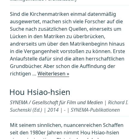
Sind die Kirchenmatriken einmal datenmäßig
ausgewertet, machen sich viele Forscher auf die
Suche nach zusätzlichen Quellen, einerseits um
Lücken in den Matriken zu überbrücken,
andrerseits um über den Matrikenbeginn hinaus
in die Vergangenheit vorstoßen zu können. Erste
Anlaufstelle dafür sind die alten herrschaftlichen
Grundbücher. Aber schon die Auffindung der
„Von
richtigen …
Weiterlesen »
Menschen
und
Hou Hsiao-hsien
Häusern
SYNEMA / Gesellschaft für Film und Medien
| Richard I.
in
Suchenski (Ed.) | 2014 | - | SYNEMA-Publikationen
Perchtoldsdorf“
Mit seinem sinnlichen, nuancenreichen Schaffen
seit den 1980er Jahren nimmt Hou Hsiao-hsien