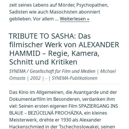
zeit seines Lebens auf Mörder, Psychopathen,
Sadisten wie auch Masochisten abonniert
„PETER
geblieben. Vor allem …
Weiterlesen »
LORRE
—
TRIBUTE TO SASHA: Das
Schauspieler
filmischer Werk von ALEXANDER
in
HAMMID – Regie, Kamera,
Wien,
Schnitt und Kritiken
Berlin
und
SYNEMA / Gesellschaft für Film und Medien
| Michael
Hollywood“
Omasta | 2002 | - | SYNEMA-Publikationen
Das Kino im Allgemeinen, die Avantgarde und der
Dokumentarfilm im Besonderen, verdanken ihm
viel: Seinen ersten eigenen Film SPAZIERGANG INS
BLAUE – BEZÚCELNÁ PROCHÁZKA, ein kleines
Meisterwerk, drehte er 1930 als Alexander
Hackenschmied in der Tschechoslowakei, seinen