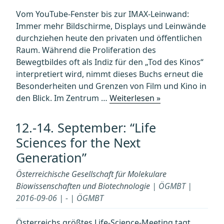
Vom YouTube-Fenster bis zur IMAX-Leinwand:
Immer mehr Bildschirme, Displays und Leinwände
durchziehen heute den privaten und öffentlichen
Raum. Während die Proliferation des
Bewegtbildes oft als Indiz für den „Tod des Kinos“
interpretiert wird, nimmt dieses Buchs erneut die
Besonderheiten und Grenzen von Film und Kino in
„SCREEN
den Blick. Im Zentrum …
Weiterlesen »
DYNAMICS
—
12.-14. September: “Life
Mapping
Sciences for the Next
the
Generation”
Borders
of
Österreichische Gesellschaft für Molekulare
Cinema“
Biowissenschaften und Biotechnologie
| ÖGMBT |
2016-09-06 | - | ÖGMBT
Österreichs größtes Life-Science-Meeting tagt