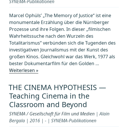
SYNEMA-Publikationen
Marcel Ophüls’ „The Memory of Justice“ ist eine
monumentale Erzählung über die Nürnberger
Prozesse und ihre Folgen. In dieser „filmischen
Wahrheitssuche nach den Wurzeln des
Totalitarismus“ verbünden sich die Tugenden des
investigativen Journalismus mit der Kunst des
großen Kinos. Gleichwohl war das Werk, 1977 als
bester Dokumentarfilm für den Golden …
„Ein
Weiterlesen »
Meister
der
THE CINEMA HYPOTHESIS —
zielstrebigen
Teaching Cinema in the
Umwege.
Classroom and Beyond
MARCEL
OPHÜLS
SYNEMA / Gesellschaft für Film und Medien
| Alain
und
Bergala | 2016 | - | SYNEMA-Publikationen
sein