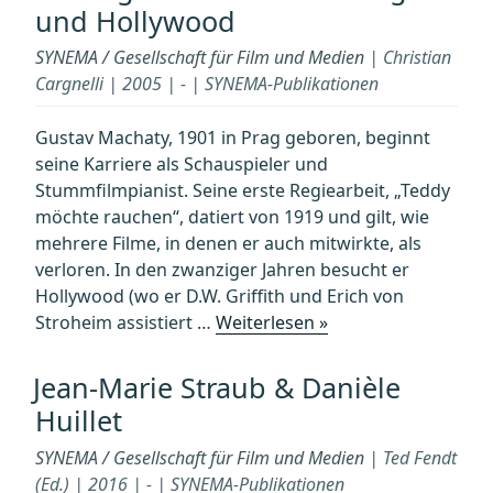
und Hollywood
Film
&
SYNEMA / Gesellschaft für Film und Medien
| Christian
Philosophie“
Cargnelli | 2005 | - | SYNEMA-Publikationen
Gustav Machaty, 1901 in Prag geboren, beginnt
seine Karriere als Schauspieler und
Stummfilmpianist. Seine erste Regiearbeit, „Teddy
möchte rauchen“, datiert von 1919 und gilt, wie
mehrere Filme, in denen er auch mitwirkte, als
verloren. In den zwanziger Jahren besucht er
Hollywood (wo er D.W. Griffith und Erich von
„GUSTAV
Stroheim assistiert …
Weiterlesen »
MACHATY
–
Jean-Marie Straub & Danièle
Ein
Huillet
Filmregisseur
zwischen
SYNEMA / Gesellschaft für Film und Medien
| Ted Fendt
Prag
(Ed.) | 2016 | - | SYNEMA-Publikationen