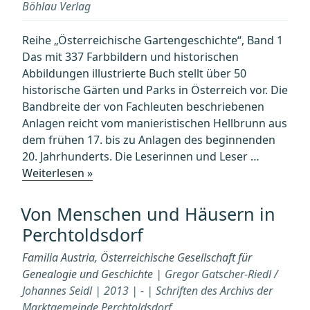
Beyond“
Böhlau Verlag
Reihe „Österreichische Gartengeschichte“, Band 1
Das mit 337 Farbbildern und historischen
Abbildungen illustrierte Buch stellt über 50
historische Gärten und Parks in Österreich vor. Die
Bandbreite der von Fachleuten beschriebenen
Anlagen reicht vom manieristischen Hellbrunn aus
dem frühen 17. bis zu Anlagen des beginnenden
20. Jahrhunderts. Die Leserinnen und Leser …
„Historische
Weiterlesen »
Gärten
und
Von Menschen und Häusern in
Parks
Perchtoldsdorf
in
Österreich“
Familia Austria, Österreichische Gesellschaft für
Genealogie und Geschichte
| Gregor Gatscher-Riedl /
Johannes Seidl | 2013 | - | Schriften des Archivs der
Marktgemeinde Perchtoldsdorf