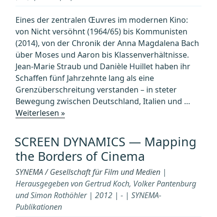
und
Hollywood“
Eines der zentralen Œuvres im modernen Kino:
von Nicht versöhnt (1964/65) bis Kommunisten
(2014), von der Chronik der Anna Magdalena Bach
über Moses und Aaron bis Klassenverhältnisse.
Jean-Marie Straub und Danièle Huillet haben ihr
Schaffen fünf Jahrzehnte lang als eine
Grenzüberschreitung verstanden – in steter
Bewegung zwischen Deutschland, Italien und …
„Jean-
Weiterlesen »
Marie
Straub
SCREEN DYNAMICS — Mapping
&
the Borders of Cinema
Danièle
Huillet“
SYNEMA / Gesellschaft für Film und Medien
|
Herausgegeben von Gertrud Koch, Volker Pantenburg
und Simon Rothöhler | 2012 | - | SYNEMA-
Publikationen