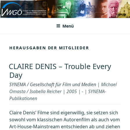
Zum
Inhalt
VWGÖ
Federation of Austrian Scientific Societies
springen
Menü
HERAUSGABEN DER MITGLIEDER
CLAIRE DENIS – Trouble Every
Day
SYNEMA / Gesellschaft für Film und Medien
| Michael
Omasta / Isabella Reicher | 2005 | - | SYNEMA-
Publikationen
Claire Denis’ Filme sind eigenwillig, sie setzen sich
sowohl vom klassischen Autorenfilm als auch vom
Art-House-Mainstream entschieden ab und ziehen