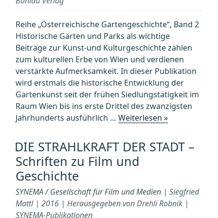
Böhlau Verlag
Reihe „Österreichische Gartengeschichte“, Band 2
Historische Gärten und Parks als wichtige
Beiträge zur Kunst-und Kulturgeschichte zählen
zum kulturellen Erbe von Wien und verdienen
verstärkte Aufmerksamkeit. In dieser Publikation
wird erstmals die historische Entwicklung der
Gartenkunst seit der frühen Siedlungstätigkeit im
Raum Wien bis ins erste Drittel des zwanzigsten
„„Viel
Jahrhunderts ausführlich …
Weiterlesen »
herrlich
und
DIE STRAHLKRAFT DER STADT –
schöne
Schriften zu Film und
Gärten“.
Geschichte
600
Jahre
SYNEMA / Gesellschaft für Film und Medien
| Siegfried
Wiener
Mattl | 2016 | Herausgegeben von Drehli Robnik |
Gartenkunst“
SYNEMA-Publikationen