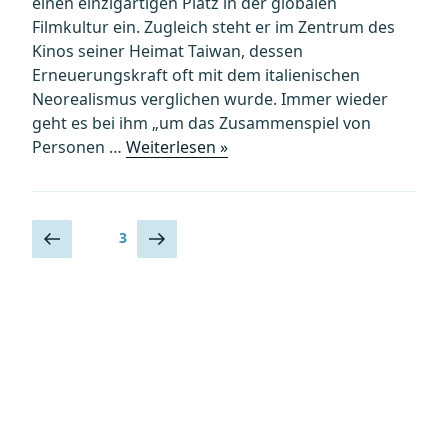
einen einzigartigen Platz in der globalen
Filmkultur ein. Zugleich steht er im Zentrum des
Kinos seiner Heimat Taiwan, dessen
Erneuerungskraft oft mit dem italienischen
Neorealismus verglichen wurde. Immer wieder
geht es bei ihm „um das Zusammenspiel von
„Hou
Personen …
Weiterlesen »
Hsiao-
hsien“
Seitennummerierung
Vorherige
Nächste
Seite
3
Seite
Seite
der
Beiträge