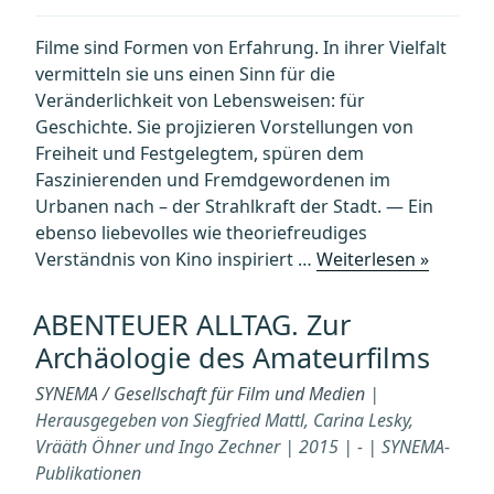
Filme sind Formen von Erfahrung. In ihrer Vielfalt
vermitteln sie uns einen Sinn für die
Veränderlichkeit von Lebensweisen: für
Geschichte. Sie projizieren Vorstellungen von
Freiheit und Festgelegtem, spüren dem
Faszinierenden und Fremdgewordenen im
Urbanen nach – der Strahlkraft der Stadt. — Ein
ebenso liebevolles wie theoriefreudiges
„DIE
Verständnis von Kino inspiriert …
Weiterlesen »
STRAHL
DER
ABENTEUER ALLTAG. Zur
STADT
Archäologie des Amateurfilms
–
Schrift
SYNEMA / Gesellschaft für Film und Medien
|
zu
Herausgegeben von Siegfried Mattl, Carina Lesky,
Film
Vrääth Öhner und Ingo Zechner | 2015 | - | SYNEMA-
und
Publikationen