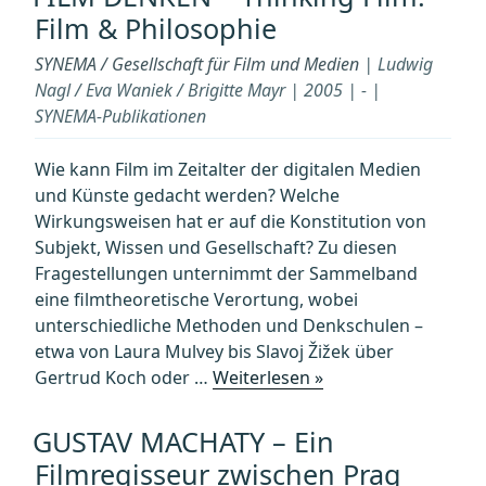
DRITTE
Film & Philosophie
REICH
–“
SYNEMA / Gesellschaft für Film und Medien
| Ludwig
Nagl / Eva Waniek / Brigitte Mayr | 2005 | - |
SYNEMA-Publikationen
Wie kann Film im Zeitalter der digitalen Medien
und Künste gedacht werden? Welche
Wirkungsweisen hat er auf die Konstitution von
Subjekt, Wissen und Gesellschaft? Zu diesen
Fragestellungen unternimmt der Sammelband
eine filmtheoretische Verortung, wobei
unterschiedliche Methoden und Denkschulen –
etwa von Laura Mulvey bis Slavoj Žižek über
„FILM
Gertrud Koch oder …
Weiterlesen »
DENKEN
–
GUSTAV MACHATY – Ein
Thinking
Filmregisseur zwischen Prag
Film.