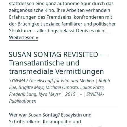
stattdessen eine ganz autonome Spur durch das
zeitgenössische Kino. Ihre Arbeiten verhandeln
Erfahrungen des Fremdseins, konfrontieren mit
der Brüchigkeit sozialer, familiärer und politischer
Strukturen – allerdings belässt Denis es nicht …
„CLAIRE
Weiterlesen »
DENIS
–
SUSAN SONTAG REVISITED —
Trouble
Transatlantische und
Every
transmediale Vermittlungen
Day“
SYNEMA / Gesellschaft für Film und Medien
| Ralph
Eue, Brigitte Mayr, Michael Omasta, Lukas Fritze,
Frederik Lang, Kyra Meyer | 2015 | - | SYNEMA-
Publikationen
Wer war Susan Sontag? Essayistin und
Schriftstellerin, Kosmopolitin und