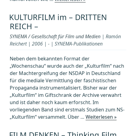
Suschitzky:
Photos“
KULTURFILM im – DRITTEN
REICH –
SYNEMA / Gesellschaft für Film und Medien
| Ramón
Reichert | 2006 | - | SYNEMA-Publikationen
Neben dem bekannten Format der
„Wochenschau“ wurde auch der „Kulturfilm“ nach
der Machtergreifung der NSDAP in Deutschland
für die mediale Vermittlung der faschistischen
Propaganda instrumentalisiert. Bisher war der
„Kulturfilm“ im Giftschrank der Archive verwahrt
und ist daher noch kaum erforscht. Im
vorliegenden Band sind erstmals Studien zum NS-
„KULTU
„Kulturfilm“ versammelt. Über …
Weiterlesen »
im
–
FILM DENKEN – Thinking Film.