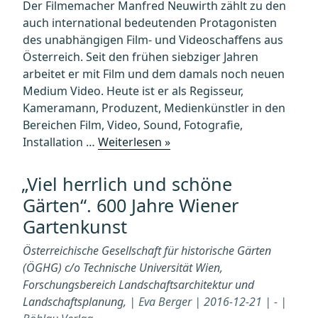
Der Filmemacher Manfred Neuwirth zählt zu den
auch international bedeutenden Protagonisten
des unabhängigen Film- und Videoschaffens aus
Österreich. Seit den frühen siebziger Jahren
arbeitet er mit Film und dem damals noch neuen
Medium Video. Heute ist er als Regisseur,
Kameramann, Produzent, Medienkünstler in den
Bereichen Film, Video, Sound, Fotografie,
„MANFRED
Installation …
Weiterlesen »
NEUWIRTH
–
„Viel herrlich und schöne
Bilder
Gärten“. 600 Jahre Wiener
der
Gartenkunst
flüchtigen
Welt“
Österreichische Gesellschaft für historische Gärten
(ÖGHG) c/o Technische Universität Wien,
Forschungsbereich Landschaftsarchitektur und
Landschaftsplanung,
| Eva Berger | 2016-12-21 | - |