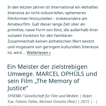
Geschic
In den letzten Jahren ist international ein lebhaftes
Interesse an nicht-industriellen, ephemeren
Filmformen festzustellen – insbesondere am
Amateurfilm. Galt dieser lange Zeit über als
primitive, naive Form von Kino, die außerhalb ihrer
sozialen Funktion für den familiären
Zusammenhalt keinen ästhetischen Wert besitzt
und insgesamt von geringem kulturellen Interesse
„ABENTEUER
ist, wird …
Weiterlesen »
ALLTAG.
Zur
Ein Meister der zielstrebigen
Archäologie
Umwege. MARCEL OPHÜLS und
des
sein Film „The Memory of
Amateurfilms“
Justice“
SYNEMA / Gesellschaft für Film und Medien
| Ralph
Eue, Fabian Tietke, Michael Omasta (Red.) | 2015 | - |