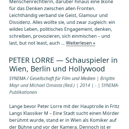
Menschenrechtlerin, darüber hinaus eine Ikone
für das Denken zwischen allen Fronten.
Leichthändig verband sie Geist, Glamour und
Dissidenz. Alles wollte sie, und zwar zugleich: ein
wildes Leben, politisches Engagement, denken,
schreiben, provozieren, sich einmischen – und
„SUSAN
last, but not least, auch …
Weiterlesen »
SONTAG
REVISITED
PETER LORRE — Schauspieler in
—
Wien, Berlin und Hollywood
Transatlantisch
und
SYNEMA / Gesellschaft für Film und Medien
| Brigitte
transmediale
Mayr und Michael Omasta (Red.) | 2014 | - | SYNEMA-
Vermittlungen“
Publikationen
Lange bevor Peter Lorre mit der Hauptrolle in Fritz
Langs Klassiker M – Eine Stadt sucht einen Mörder
berühmt wurde, stand er in Wien als Komiker auf
der Bühne und vor der Kamera. Dennoch ist er