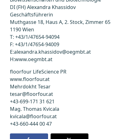
DI (FH) Alexandra Khassidov
Geschäftsführerin
Muthgasse 18, Haus A, 2. Stock, Zimmer 65
1190 Wien
T: +43/1/47654-94094
F: +43/1/47654-94009
E:alexandra.khassidov@oegmbt.at
H:www.oegmbt.at
floorfour LifeScience PR
www.floorfour.at
Mehrdokht Tesar
tesar@floorfour.at
+43-699-171 31 621
Mag. Thomas Kvicala
kvicala@floorfour.at
+43-660-444 00 47