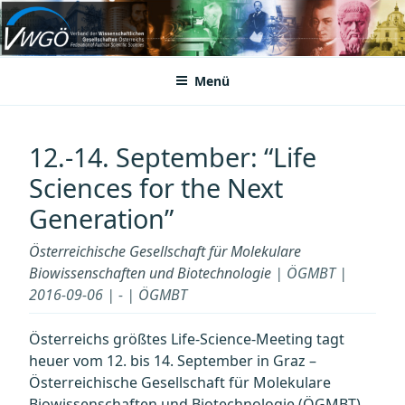
Zum
Inhalt
VWGÖ
Federation of Austrian Scientific Societies
springen
Menü
12.-14. September: “Life
Sciences for the Next
Generation”
Österreichische Gesellschaft für Molekulare
Biowissenschaften und Biotechnologie
| ÖGMBT |
2016-09-06 | - | ÖGMBT
Österreichs größtes Life-Science-Meeting tagt
heuer vom 12. bis 14. September in Graz –
Österreichische Gesellschaft für Molekulare
Biowissenschaften und Biotechnologie (ÖGMBT)