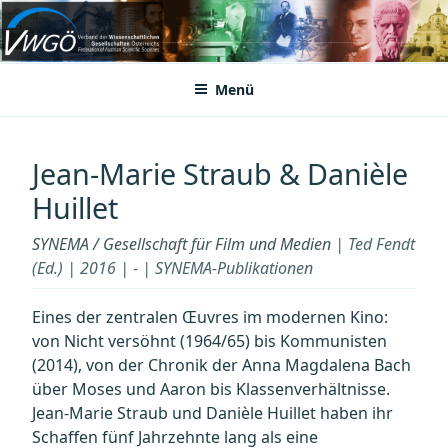
Zum
Inhalt
VWGÖ
Federation of Austrian Scientific Societies
springen
Menü
Jean-Marie Straub & Danièle
Huillet
SYNEMA / Gesellschaft für Film und Medien
| Ted Fendt
(Ed.) | 2016 | - | SYNEMA-Publikationen
Eines der zentralen Œuvres im modernen Kino:
von Nicht versöhnt (1964/65) bis Kommunisten
(2014), von der Chronik der Anna Magdalena Bach
über Moses und Aaron bis Klassenverhältnisse.
Jean-Marie Straub und Danièle Huillet haben ihr
Schaffen fünf Jahrzehnte lang als eine