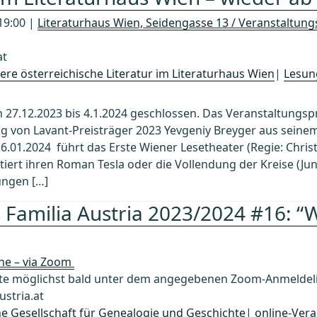
19:00 |
Literaturhaus Wien, Seidengasse 13 / Veranstaltung
at
re österreichische Literatur im Literaturhaus Wien
|
Lesun
on 27.12.2023 bis 4.1.2024 geschlossen. Das Veranstaltung
ng von Lavant-Preisträger 2023 Yevgeniy Breyger aus sein
.01.2024 führt das Erste Wiener Lesetheater (Regie: Christi
ntiert ihren Roman Tesla oder die Vollendung der Kreise (Ju
ungen […]
 Familia Austria 2023/2024 #16: “W
ine – via Zoom
 möglichst bald unter dem angegebenen Zoom-Anmeldelin
stria.at
che Gesellschaft für Genealogie und Geschichte
|
online-Vera