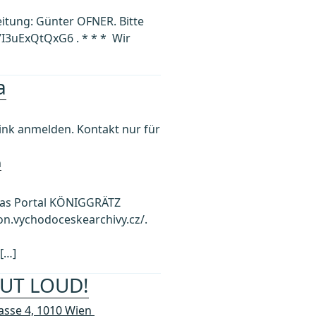
eitung: Günter OFNER. Bitte
I3uExQtQxG6 . * * * Wir
a
k anmelden. Kontakt nur für
h
 das Portal KÖNIGGRÄTZ
on.vychodoceskearchivy.cz/.
[…]
OUT LOUD!
asse 4, 1010 Wien