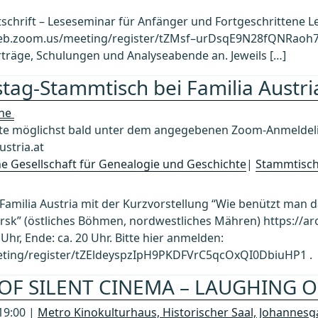
tschrift – Leseseminar für Anfänger und Fortgeschrittene L
web.zoom.us/meeting/register/tZMsf–urDsqE9N28fQNRaoh7
Vorträge, Schulungen und Analyseabende an. Jeweils […]
tag-Stammtisch bei Familia Austri
ine
 möglichst bald unter dem angegebenen Zoom-Anmeldelin
stria.at
che Gesellschaft für Genealogie und Geschichte
|
Stammtisc
Familia Austria mit der Kurzvorstellung “Wie benützt man
rsk” (östliches Böhmen, nordwestliches Mähren) https://ar
Uhr, Ende: ca. 20 Uhr. Bitte hier anmelden:
ting/register/tZEldeyspzIpH9PKDFVrC5qcOxQI0DbiuHP1 . 
 OF SILENT CINEMA – LAUGHING 
19:00 |
Metro Kinokulturhaus, Historischer Saal, Johannesg