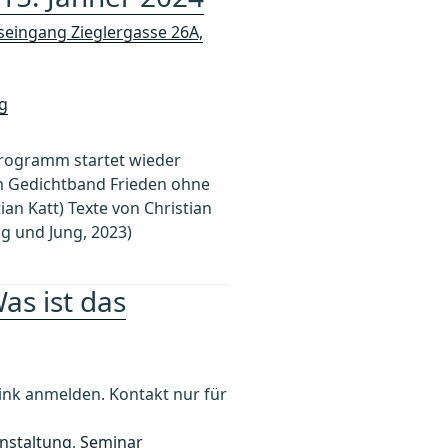
seingang Zieglergasse 26A,
g
sprogramm startet wieder
em Gedichtband Frieden ohne
an Katt) Texte von Christian
ng und Jung, 2023)
as ist das
k anmelden. Kontakt nur für
nstaltung
,
Seminar