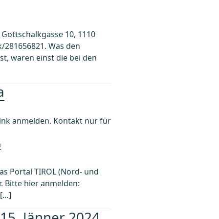
, Gottschalkgasse 10, 1110
e/k/281656821. Was den
t, waren einst die bei den
a
k anmelden. Kontakt nur für
h
as Portal TIROL (Nord- und
r. Bitte hier anmelden:
[…]
 15. Jänner 2024