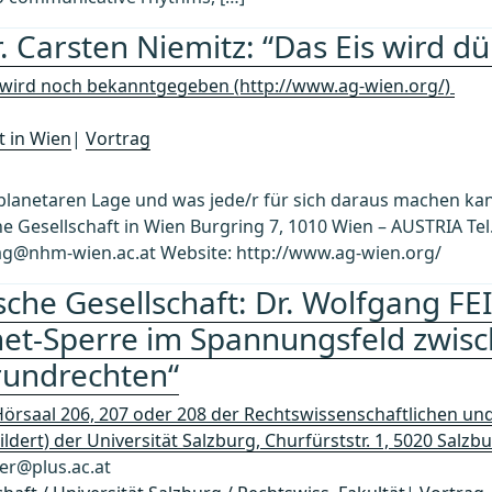
 Carsten Niemitz: “Das Eis wird d
 wird noch bekanntgegeben (http://www.ag-wien.org/)
t in Wien
|
Vortrag
 planetaren Lage und was jede/r für sich daraus machen 
e Gesellschaft in Wien Burgring 7, 1010 Wien – AUSTRIA Tel.
: ag@nhm-wien.ac.at Website: http://www.ag-wien.org/
ische Gesellschaft: Dr. Wolfgang F
rnet-Sperre im Spannungsfeld zwis
rundrechten“
Hörsaal 206, 207 oder 208 der Rechtswissenschaftlichen und
dert) der Universität Salzburg, Churfürststr. 1, 5020 Salzb
er@plus.ac.at