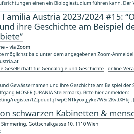
rufsrichtungen einen ein Biologiestudium führen kann. Der V
 Familia Austria 2023/2024 #15: “O
d ihre Geschichte am Beispiel d
biete”
ine – via Zoom
 möglichst bald unter dem angegebenen Zoom-Anmeldelin
stria.at
che Gesellschaft für Genealogie und Geschichte
|
online-Vera
r- und Gewässernamen und ihre Geschichte am Beispiel der
olfgang MOSER (URANIA Steiermark). Bitte hier anmelden:
ting/register/tZIpduqtqTwpGNTkyoxgjyke7W5r2KvdXHkj . 
Von schwarzen Kabinetten & mensc
 Simmering, Gottschalkgasse 10, 1110 Wien
t