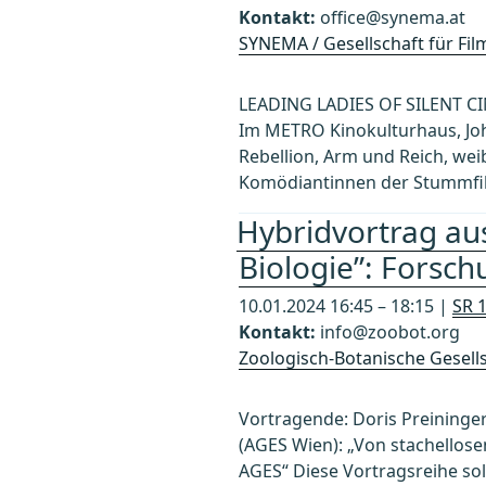
Kontakt:
office@synema.at
SYNEMA / Gesellschaft für Fi
LEADING LADIES OF SILENT CI
Im METRO Kinokulturhaus, Joh
Rebellion, Arm und Reich, wei
Komödiantinnen der Stummfil
Hybridvortrag aus
Biologie”: Forsc
10.01.2024 16:45 – 18:15 |
SR 1
Kontakt:
info@zoobot.org
Zoologisch-Botanische Gesells
Vortragende: Doris Preininge
(AGES Wien): „Von stachello
AGES“ Diese Vortragsreihe sol