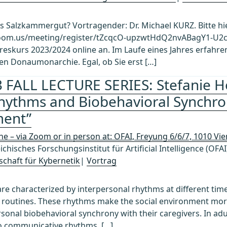
as Salzkammergut? Vortragender: Dr. Michael KURZ. Bitte hi
om.us/meeting/register/tZcqcO-upzwtHdQ2nvABagY1-U2c7sIG
reskurs 2023/2024 online an. Im Laufe eines Jahres erfahren
en Donaumonarchie. Egal, ob Sie erst […]
 FALL LECTURE SERIES: Stefanie Hö
Rhythms and Biobehavioral Synchron
ent”
ne – via Zoom or in person at: OFAI, Freyung 6/6/7, 1010 Vi
ichisches Forschungsinstitut für Artificial Intelligence (OFA
schaft für Kybernetik
|
Vortrag
 are characterized by interpersonal rhythms at different ti
y routines. These rhythms make the social environment mor
ersonal biobehavioral synchrony with their caregivers. In adu
to communicative rhythms, […]