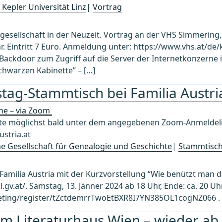
 Kepler Universität Linz
|
Vortrag
gesellschaft in der Neuzeit. Vortrag an der VHS Simmering
hr. Eintritt 7 Euro. Anmeldung unter: https://www.vhs.at/d
ackdoor zum Zugriff auf die Server der Internetkonzerne is
chwarzen Kabinette” – […]
tag-Stammtisch bei Familia Austri
ine – via Zoom
 möglichst bald unter dem angegebenen Zoom-Anmeldelin
stria.at
che Gesellschaft für Genealogie und Geschichte
|
Stammtisc
amilia Austria mit der Kurzvorstellung “Wie benützt man d
ol.gv.at/. Samstag, 13. Jänner 2024 ab 18 Uhr, Ende: ca. 20 Uh
ting/register/tZctdemrrTwoEtBXR8I7YN385OL1cogNZ066 . 
im Literaturhaus Wien – wieder ab