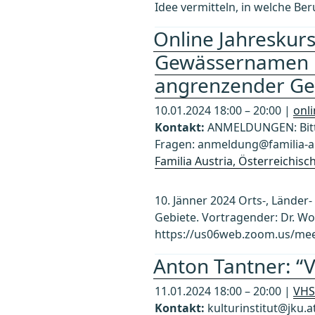
Idee vermitteln, in welche Be
Online Jahreskurs
Gewässernamen un
angrenzender Ge
10.01.2024 18:00 – 20:00 |
onl
Kontakt:
ANMELDUNGEN: Bitte
Fragen: anmeldung@familia-au
Familia Austria, Österreichis
10. Jänner 2024 Orts-, Lände
Gebiete. Vortragender: Dr. W
https://us06web.zoom.us/mee
Anton Tantner: “
11.01.2024 18:00 – 20:00 |
VHS
Kontakt:
kulturinstitut@jku.a