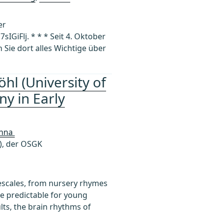
er
iFlj. * * * Seit 4. Oktober
 Sie dort alles Wichtige über
hl (University of
y in Early
enna
I), der OSGK
mescales, from nursery rhymes
e predictable for young
lts, the brain rhythms of