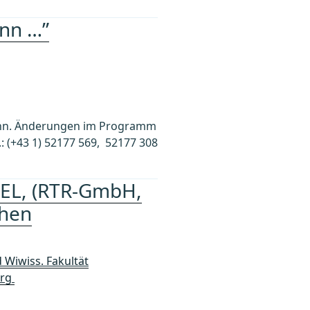
ünn …”
kann. Änderungen im Programm
: (+43 1) 52177 569, 52177 308
EIEL, (RTR-GmbH,
chen
 Wiwiss. Fakultät
urg