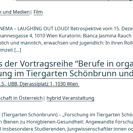
lm und Medien
|
Film
NEMA – LAUGHING OUT LOUD! Retrospektive vom 15. Dezemb
annesgasse 4, 1010 Wien Kuratorin: Bianca Jasmina Rauch
blich und männlich, erwachsen und jugendlich: In ihren Roll
mzeit […]
 der Vortragsreihe “Berufe in org
hung im Tiergarten Schönbrunn und
.5., UBB, Djerassiplatz 1, 1030 Wien
chaft in Österreich
|
hybrid Veranstaltung
r (Tiergarten Schönbrunn) – „Forschung im Tiergarten Sc
sen Bienen zu Honigbienen-Gesundheit: Angewandte Forsch
l insbesondere Studierenden, Jungwissenschaftler:innen od