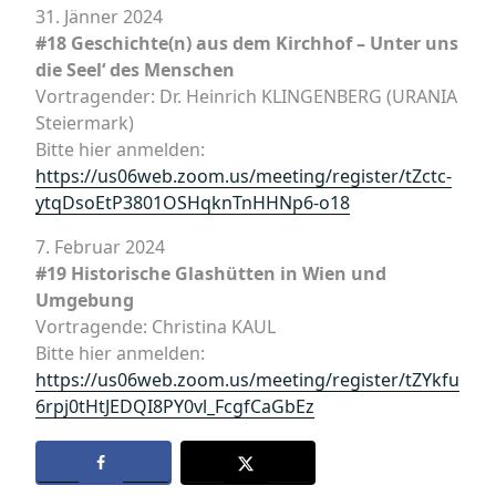
31. Jänner 2024
#18 Geschichte(n) aus dem Kirchhof – Unter uns
die Seel‘ des Menschen
Vortragender: Dr. Heinrich KLINGENBERG (URANIA
Steiermark)
Bitte hier anmelden:
https://us06web.zoom.us/meeting/register/tZctc-
ytqDsoEtP3801OSHqknTnHHNp6-o18
7. Februar 2024
#19 Historische Glashütten in Wien und
Umgebung
Vortragende: Christina KAUL
Bitte hier anmelden:
https://us06web.zoom.us/meeting/register/tZYkfu
6rpj0tHtJEDQI8PY0vl_FcgfCaGbEz