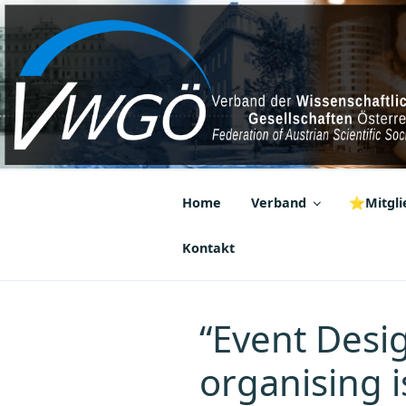
Zum
Inhalt
springen
VWGÖ
Federation of Austrian Scientif
Home
Verband
⭐Mitglie
Kontakt
“Event Desig
organising 