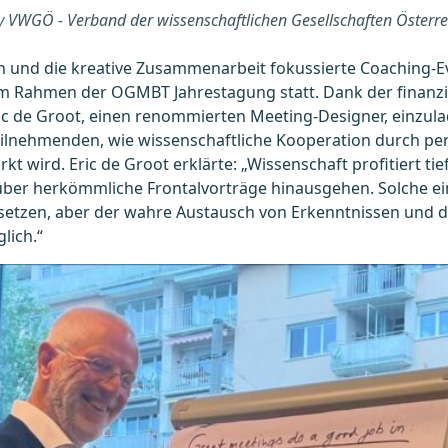
by
VWGÖ - Verband der wissenschaftlichen Gesellschaften Österre
ch und die kreative Zusammenarbeit fokussierte Coaching-E
m Rahmen der OGMBT Jahrestagung statt. Dank der finanzi
c de Groot, einen renommierten Meeting-Designer, einzula
eilnehmenden, wie wissenschaftliche Kooperation durch p
kt wird. Eric de Groot erklärte: „Wissenschaft profitiert t
über herkömmliche Frontalvorträge hinausgehen. Solche ein
etzen, aber der wahre Austausch von Erkenntnissen und das,
lich.“