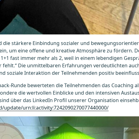
die stärkere Einbindung sozialer und bewegungsorientierte
ein, um eine offene und kreative Atmosphäre zu fördern. D
 1+1 fast immer mehr als 2, weil in einem lebendigen Gespr
er fehlt.“ Die unmittelbaren Erfahrungen verdeutlichten auc
nd soziale Interaktion der Teilnehmenden positiv beeinfluss
back-Runde bewerteten die Teilnehmenden das Coaching al
sondere die wertvollen Einblicke und den intensiven Austa
sind über das LinkedIn Profil unserer Organisation einsehb
d/update/urn:li:activity:7242090270077440000/