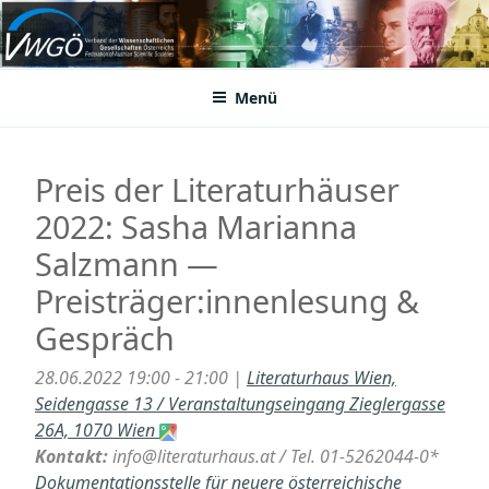
Zum
Inhalt
VWGÖ
Federation of Austrian Scientific Societies
springen
Menü
Preis der Literaturhäuser
2022: Sasha Marianna
Salzmann —
Preisträger:innenlesung &
Gespräch
28.06.2022 19:00 - 21:00 |
Literaturhaus Wien,
Seidengasse 13 / Veranstaltungseingang Zieglergasse
26A, 1070 Wien
Kontakt:
info@literaturhaus.at / Tel. 01-5262044-0*
Dokumentationsstelle für neuere österreichische