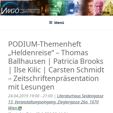
Zum
Inhalt
VWGÖ
Federation of Austrian Scientific Societies
springen
Menü
PODIUM-Themenheft
„Heldenreise“ – Thomas
Ballhausen | Patricia Brooks
| Ilse Kilic | Carsten Schmidt
– Zeitschriftenpräsentation
mit Lesungen
24.04.2019 19:00 - 21:00 |
Literaturhaus Seidengasse
13, Veranstaltungseingang: Zieglergasse 26a, 1070
Wien